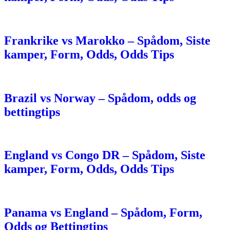
Frankrike vs Marokko – Spådom, Siste
kamper, Form, Odds, Odds Tips
Brazil vs Norway – Spådom, odds og
bettingtips
England vs Congo DR – Spådom, Siste
kamper, Form, Odds, Odds Tips
Panama vs England – Spådom, Form,
Odds og Bettingtips