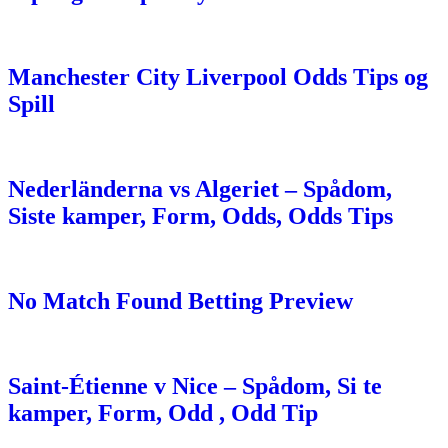
Manchester City Liverpool Odds Tips og
Spill
Nederländerna vs Algeriet – Spådom,
Siste kamper, Form, Odds, Odds Tips
No Match Found Betting Preview
Saint-Étienne v Nice – Spådom, Si te
kamper, Form, Odd , Odd Tip