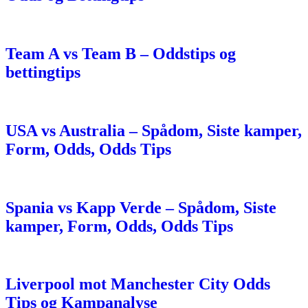
Team A vs Team B – Oddstips og
bettingtips
USA vs Australia – Spådom, Siste kamper,
Form, Odds, Odds Tips
Spania vs Kapp Verde – Spådom, Siste
kamper, Form, Odds, Odds Tips
Liverpool mot Manchester City Odds
Tips og Kampanalyse