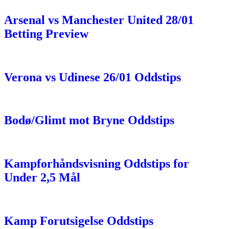
Arsenal vs Manchester United 28/01
Betting Preview
Verona vs Udinese 26/01 Oddstips
Bodø/Glimt mot Bryne Oddstips
Kampforhåndsvisning Oddstips for
Under 2,5 Mål
Kamp Forutsigelse Oddstips