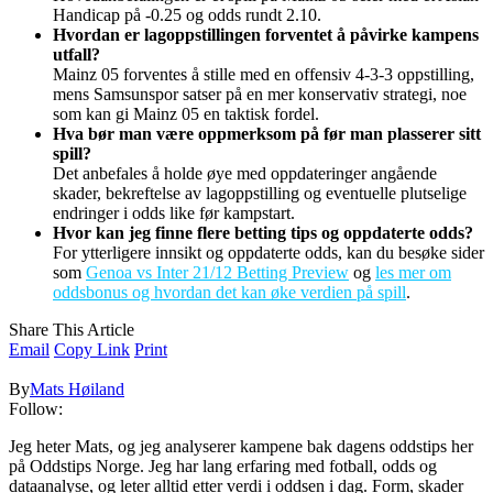
Handicap på -0.25 og odds rundt 2.10.
Hvordan er lagoppstillingen forventet å påvirke kampens
utfall?
Mainz 05 forventes å stille med en offensiv 4-3-3 oppstilling,
mens Samsunspor satser på en mer konservativ strategi, noe
som kan gi Mainz 05 en taktisk fordel.
Hva bør man være oppmerksom på før man plasserer sitt
spill?
Det anbefales å holde øye med oppdateringer angående
skader, bekreftelse av lagoppstilling og eventuelle plutselige
endringer i odds like før kampstart.
Hvor kan jeg finne flere betting tips og oppdaterte odds?
For ytterligere innsikt og oppdaterte odds, kan du besøke sider
som
Genoa vs Inter 21/12 Betting Preview
og
les mer om
oddsbonus og hvordan det kan øke verdien på spill
.
Share This Article
Email
Copy Link
Print
By
Mats Høiland
Follow:
Jeg heter Mats, og jeg analyserer kampene bak dagens oddstips her
på Oddstips Norge. Jeg har lang erfaring med fotball, odds og
dataanalyse, og leter alltid etter verdi i oddsen i dag. Form, skader