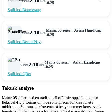
2.10
ODDS
TIPS
-0.25
Spill hos Boomerang
Mainz 05 seier – Asian Handicap
2.10
ODDS
TIPS
-0.25
Spill hos BetandPlay
Mainz 05 seier – Asian Handicap
2.10
ODDS
TIPS
-0.25
Spill hos QBet
Taktisk analyse
Mainz 05 stiller med en tradisjonell offensiv oppstilling og en
fleksibel 4-3-3 formasjon, noe som gir rom for kreativitet i
midtbanen. Samsunspor forventes å benytte en mer konservativ
linjestruktur med fokus på lav blokk og raske overganger. Denne