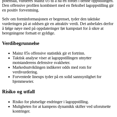
potensial, vurderes Mainz 05 til å ha en fordel i denne oppstillingen.
Den offensive profilen kombinert med en fleksibel lagoppstilling gir
en positiv forventning.
Selv om forminformasjonen er begrenset, tyder den taktiske
vurderingen på at oddsen gir en attraktiv verdi. Det anbefales derfor
å følge nøye med på oppdateringer før kampstart for å sikre at
beregningene fortsatt er gyldige.
Verdibegrunnelse
Mainz 05s offensive statistikk gir et fortrinn.
Taktisk analyse viser at lagoppstillingen utnytter
motstanderens defensive svakheter.
Markedsutviklingen indikerer odds med rom for
verdivurdering.
Forventede lineups tyder på en solid sannsynlighet for
hjemmeseier.
Risiko og utfall
Risiko for plutselige endringer i lagoppstilling.
Muligheten for at kampens dynamikk skifter ved uforutsette
kontringer.