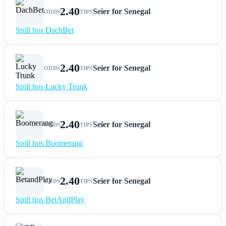
2.40
Seier for Senegal
ODDS
TIPS
Spill hos DachBet
2.40
Seier for Senegal
ODDS
TIPS
Spill hos Lucky Trunk
2.40
Seier for Senegal
ODDS
TIPS
Spill hos Boomerang
2.40
Seier for Senegal
ODDS
TIPS
Spill hos BetAndPlay