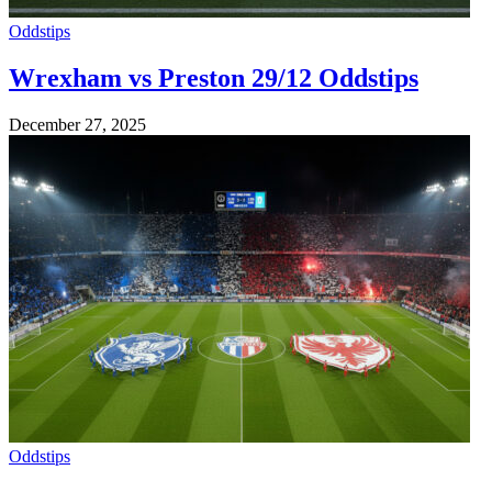
Oddstips
Wrexham vs Preston 29/12 Oddstips
December 27, 2025
Oddstips