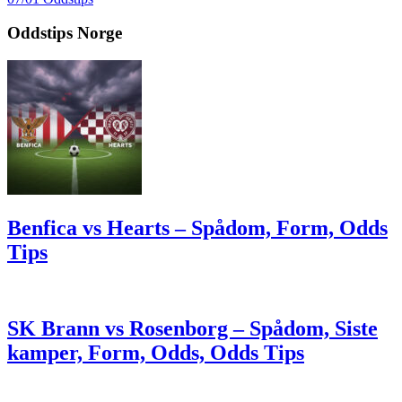
Oddstips Norge
Benfica vs Hearts – Spådom, Form, Odds
Tips
SK Brann vs Rosenborg – Spådom, Siste
kamper, Form, Odds, Odds Tips