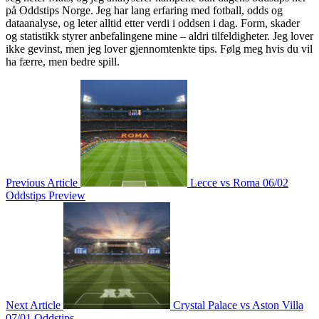
på Oddstips Norge. Jeg har lang erfaring med fotball, odds og
dataanalyse, og leter alltid etter verdi i oddsen i dag. Form, skader
og statistikk styrer anbefalingene mine – aldri tilfeldigheter. Jeg lover
ikke gevinst, men jeg lover gjennomtenkte tips. Følg meg hvis du vil
ha færre, men bedre spill.
Previous Article
Lecce vs Roma 06/02
Oddstips Preview
Next Article
Crystal Palace vs Aston Villa
07/01 Oddstips