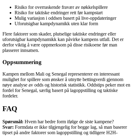
Risiko for overraskende fravær av nøkkelspillere
Risiko for taktiske endringer rett før kampstart
Mulig variasjon i oddsen basert på live-oppdateringer
Uforutsigbar kampdynamikk uten klar form
Flere faktorer som skader, plutselige taktiske endringer eller
uforutsigbar kampdynamikk kan påvirke kampens utfall. Det er
derfor viktig å være oppmerksom på disse risikoene før man
plasserer innsatsen.
Oppsummering
Kampen mellom Mali og Senegal representerer en interessant
mulighet for spillere som ønsker å utnytte bettingverdi gjennom
nøye analyse av odds og historisk statistikk. Oddstips peker mot en
fordel for Senegal, særlig basert på lagoppstilling og taktiske
fordeler.
FAQ
Spørsmål:
Hvem har bedre form ifølge de siste kampene?
Svar:
Formdata er ikke tilgjengelig for begge lag, så man baserer
tipset på andre faktorer som lagoppstilling og tidligere H2H-