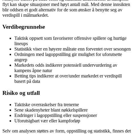
flyt kan skape situasjoner med høyt antall mål. Med denne innsikten
blir oddsen et godt alternativ for de som ønsker å benytte seg av
verdispill i målmarkedet.
Verdibegrunnelse
Taktisk oppsett som favoriserer offensive spillere og hurtige
lineups
Statistikk viser en høyere målrate enn forventet over sesongen
Ordningen med lagoppstilling gir mulighet for uforutsette
angrep
Markedets odds indikerer potensiell undervurdering av
kampens åpne natur
Betting tips indikerer at over/under markedet er verdispill
basert på data
Risiko og utfall
Taktiske overraskelser fra trenerne
Sene skadenyheter blant nøkkelspillere
Endringer i lagoppstilling eller suspensjoner
Uforutsigbart vær eller kampforløp
Selv om analysen støttes av form, oppstilling og statistikk, finnes det