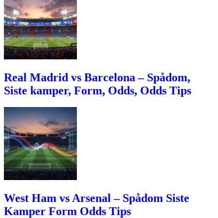
Real Madrid vs Barcelona – Spådom,
Siste kamper, Form, Odds, Odds Tips
West Ham vs Arsenal – Spådom Siste
Kamper Form Odds Tips