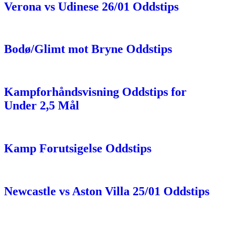
Verona vs Udinese 26/01 Oddstips
Bodø/Glimt mot Bryne Oddstips
Kampforhåndsvisning Oddstips for
Under 2,5 Mål
Kamp Forutsigelse Oddstips
Newcastle vs Aston Villa 25/01 Oddstips