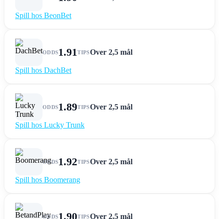
Spill hos BeonBet
1.91
Over 2,5 mål
ODDS
TIPS
Spill hos DachBet
1.89
Over 2,5 mål
ODDS
TIPS
Spill hos Lucky Trunk
1.92
Over 2,5 mål
ODDS
TIPS
Spill hos Boomerang
1.90
Over 2,5 mål
ODDS
TIPS