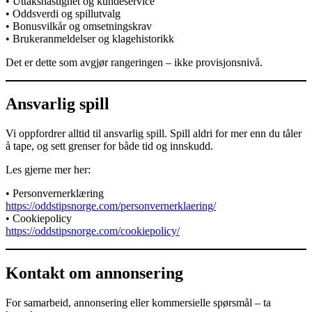
• Uttakshastighet og kundeservice
• Oddsverdi og spillutvalg
• Bonusvilkår og omsetningskrav
• Brukeranmeldelser og klagehistorikk
Det er dette som avgjør rangeringen – ikke provisjonsnivå.
Ansvarlig spill
Vi oppfordrer alltid til ansvarlig spill. Spill aldri for mer enn du tåler
å tape, og sett grenser for både tid og innskudd.
Les gjerne mer her:
• Personvernerklæring
https://oddstipsnorge.com/personvernerklaering/
• Cookiepolicy
https://oddstipsnorge.com/cookiepolicy/
Kontakt om annonsering
For samarbeid, annonsering eller kommersielle spørsmål – ta