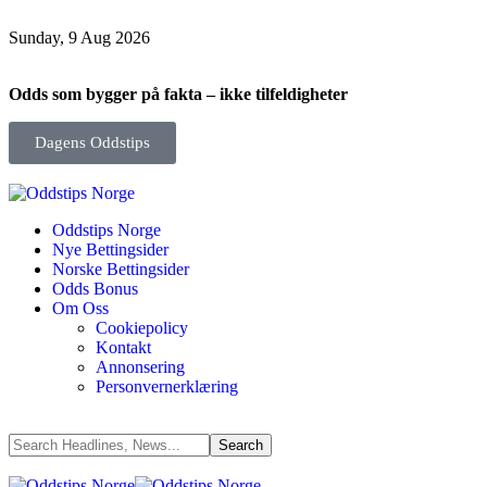
Sunday, 9 Aug 2026
Odds som bygger på fakta – ikke tilfeldigheter
Dagens Oddstips
Oddstips Norge
Nye Bettingsider
Norske Bettingsider
Odds Bonus
Om Oss
Cookiepolicy
Kontakt
Annonsering
Personvernerklæring