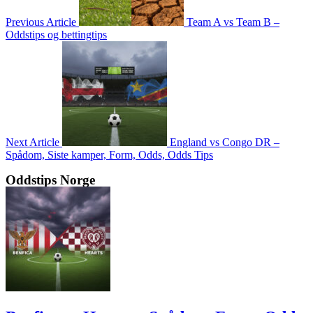
Previous Article
Team A vs Team B –
Oddstips og bettingtips
Next Article
England vs Congo DR –
Spådom, Siste kamper, Form, Odds, Odds Tips
Oddstips Norge