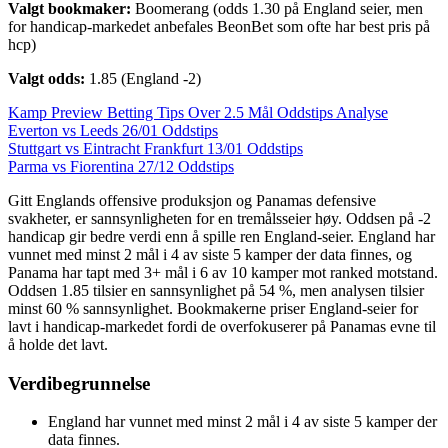
Valgt bookmaker:
Boomerang (odds 1.30 på England seier, men
for handicap-markedet anbefales BeonBet som ofte har best pris på
hcp)
Valgt odds:
1.85 (England -2)
Kamp Preview Betting Tips Over 2.5 Mål Oddstips Analyse
Everton vs Leeds 26/01 Oddstips
Stuttgart vs Eintracht Frankfurt 13/01 Oddstips
Parma vs Fiorentina 27/12 Oddstips
Gitt Englands offensive produksjon og Panamas defensive
svakheter, er sannsynligheten for en tremålsseier høy. Oddsen på -2
handicap gir bedre verdi enn å spille ren England-seier. England har
vunnet med minst 2 mål i 4 av siste 5 kamper der data finnes, og
Panama har tapt med 3+ mål i 6 av 10 kamper mot ranked motstand.
Oddsen 1.85 tilsier en sannsynlighet på 54 %, men analysen tilsier
minst 60 % sannsynlighet. Bookmakerne priser England-seier for
lavt i handicap-markedet fordi de overfokuserer på Panamas evne til
å holde det lavt.
Verdibegrunnelse
England har vunnet med minst 2 mål i 4 av siste 5 kamper der
data finnes.