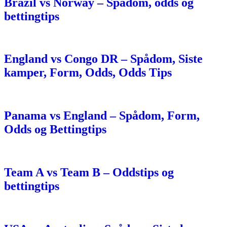
Brazil vs Norway – Spådom, odds og
bettingtips
England vs Congo DR – Spådom, Siste
kamper, Form, Odds, Odds Tips
Panama vs England – Spådom, Form,
Odds og Bettingtips
Team A vs Team B – Oddstips og
bettingtips