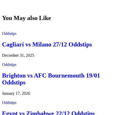
You May also Like
Oddstips
Cagliari vs Milano 27/12 Oddstips
December 31, 2025
Oddstips
Brighton vs AFC Bournemouth 19/01
Oddstips
January 17, 2026
Oddstips
Egypt vs Zimbabwe 22/12 Oddstips