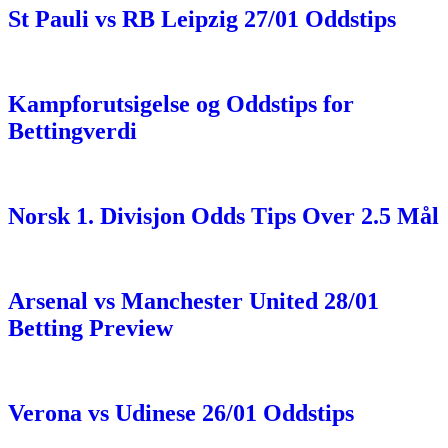
St Pauli vs RB Leipzig 27/01 Oddstips
Kampforutsigelse og Oddstips for
Bettingverdi
Norsk 1. Divisjon Odds Tips Over 2.5 Mål
Arsenal vs Manchester United 28/01
Betting Preview
Verona vs Udinese 26/01 Oddstips