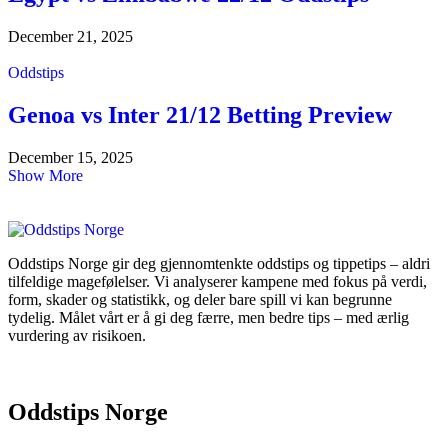
December 21, 2025
Oddstips
Genoa vs Inter 21/12 Betting Preview
December 15, 2025
Show More
Oddstips Norge gir deg gjennomtenkte oddstips og tippetips – aldri
tilfeldige magefølelser. Vi analyserer kampene med fokus på verdi,
form, skader og statistikk, og deler bare spill vi kan begrunne
tydelig. Målet vårt er å gi deg færre, men bedre tips – med ærlig
vurdering av risikoen.
Oddstips Norge