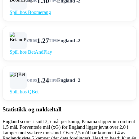
1.30
England -2
ODDS
TIPS
Spill hos Boomerang
1.27
England -2
ODDS
TIPS
Spill hos BetAndPlay
1.24
England -2
ODDS
TIPS
Spill hos QBet
Statistikk og nøkkeltall
England scorer i snitt 2,5 mål per kamp, Panama slipper inn omtrent
1,5 mål. Forventede mål (xG) for England ligger jevnt over 2,0 i
kamper mot svakere motstand. Over 2,5 mål har kommet i 4 av
Englands siste 5 kamper (der data foreligger). Head-to-head: Kun én