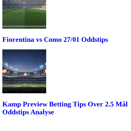
Fiorentina vs Como 27/01 Oddstips
Kamp Preview Betting Tips Over 2.5 Mål
Oddstips Analyse