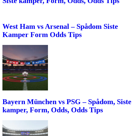
Siste kamper, Form, Odds, Odds Tips
West Ham vs Arsenal – Spådom Siste
Kamper Form Odds Tips
Bayern München vs PSG – Spådom, Siste
kamper, Form, Odds, Odds Tips