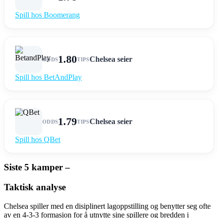
Spill hos Boomerang
1.80
Chelsea seier
ODDS
TIPS
Spill hos BetAndPlay
1.79
Chelsea seier
ODDS
TIPS
Spill hos QBet
Siste 5 kamper –
Taktisk analyse
Chelsea spiller med en disiplinert lagoppstilling og benytter seg ofte
av en 4-3-3 formasjon for å utnytte sine spillere og bredden i