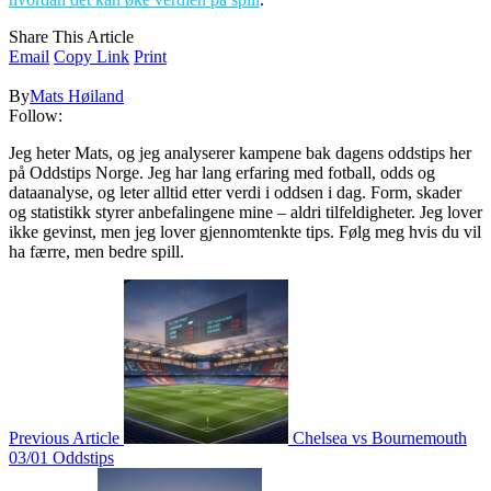
Share This Article
Email
Copy Link
Print
By
Mats Høiland
Follow:
Jeg heter Mats, og jeg analyserer kampene bak dagens oddstips her
på Oddstips Norge. Jeg har lang erfaring med fotball, odds og
dataanalyse, og leter alltid etter verdi i oddsen i dag. Form, skader
og statistikk styrer anbefalingene mine – aldri tilfeldigheter. Jeg lover
ikke gevinst, men jeg lover gjennomtenkte tips. Følg meg hvis du vil
ha færre, men bedre spill.
Previous Article
Chelsea vs Bournemouth
03/01 Oddstips