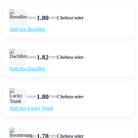
1.80
Chelsea seier
ODDS
TIPS
Spill hos BeonBet
1.82
Chelsea seier
ODDS
TIPS
Spill hos DachBet
1.80
Chelsea seier
ODDS
TIPS
Spill hos Lucky Trunk
1.78
Chelsea seier
ODDS
TIPS