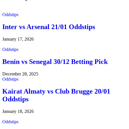
Oddstips
Inter vs Arsenal 21/01 Oddstips
January 17, 2026
Oddstips
Benin vs Senegal 30/12 Betting Pick
December 28, 2025
Oddstips
Kairat Almaty vs Club Brugge 20/01
Oddstips
January 18, 2026
Oddstips