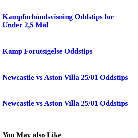
Kampforhåndsvisning Oddstips for
Under 2,5 Mål
Kamp Forutsigelse Oddstips
Newcastle vs Aston Villa 25/01 Oddstips
Newcastle vs Aston Villa 25/01 Oddstips
You May also Like