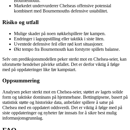
Bournemouth.
Markedet undervurderer Chelseas offensive potensial
kombinert med Bournemouths defensive ustabilitet.
Risiko og utfall
Mulige skader på noen nøkkelspillere før kampen.
Endringer i lagoppstilling eller taktikk i siste liten.
Uventede defensive feil eller rød kort situasjoner.
Økt tempo fra Bournemouth kan forstyrre spillets balanse.
Selv om prediksjonsmodellen peker sterkt mot en Chelsea-seier, kan
uforutsette hendelser påvirke utfallet. Det er derfor viktig å følge
med på oppdateringer like før kampstart.
Oppsummering
Analysen peker sterkt mot en Chelsea-seier, støttet av lagets solide
form og taktiske dominans på hjemmebane. Bettingtipsene, basert på
statistisk støtte og historiske data, anbefaler spillere å satse på
Chelsea med en oppdatert oddsverdi. Det er viktig å følge med på
siste oppdateringer og nyheter før innsats for å sikre best mulig
informasjonsgrunnlag.