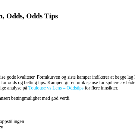
m, Odds, Odds Tips
se gode kvaliteter. Formkurven og siste kamper indikerer at begge lag 
 for odds og betting tips. Kampen gir en unik sjanse for spillere av bå
dige analyse på
Toulouse vs Lens – Oddstips
for flere innsikter.
nsert bettingmulighet med god verdi.
oppstillingen
en