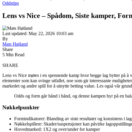
Oddstips
Lens vs Nice – Spådom, Siste kamper, For
Last updated: May 22, 2026 10:03 am
By
Mats Høiland
Share
5 Min Read
SHARE
Lens vs Nice møtes i en spennende kamp hvor begge lag bytter på å vi
elementer som kan svinge utfallet, noe som gir interessante muligheter
markedet og andre spill for å utnytte betting value. Les også vår grun
Odds og form går hånd i hånd, og denne kampen byr på en bala
Nøkkelpunkter
Formindikatorer: Blanding av siste resultater og konsistens i lag
Nøkkelspillere: Skader/suspensjoner kan påvirke lagoppstilling
Hovedmarked: 1X2 og over/under for kamper