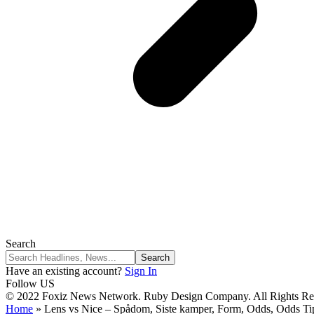
Search
Have an existing account?
Sign In
Follow US
© 2022 Foxiz News Network. Ruby Design Company. All Rights Re
Home
»
Lens vs Nice – Spådom, Siste kamper, Form, Odds, Odds Ti