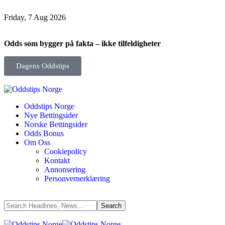
Friday, 7 Aug 2026
Odds som bygger på fakta – ikke tilfeldigheter
Dagens Oddstips
Oddstips Norge
Nye Bettingsider
Norske Bettingsider
Odds Bonus
Om Oss
Cookiepolicy
Kontakt
Annonsering
Personvernerklæring