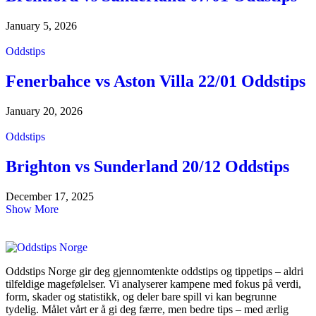
January 5, 2026
Oddstips
Fenerbahce vs Aston Villa 22/01 Oddstips
January 20, 2026
Oddstips
Brighton vs Sunderland 20/12 Oddstips
December 17, 2025
Show More
Oddstips Norge gir deg gjennomtenkte oddstips og tippetips – aldri
tilfeldige magefølelser. Vi analyserer kampene med fokus på verdi,
form, skader og statistikk, og deler bare spill vi kan begrunne
tydelig. Målet vårt er å gi deg færre, men bedre tips – med ærlig