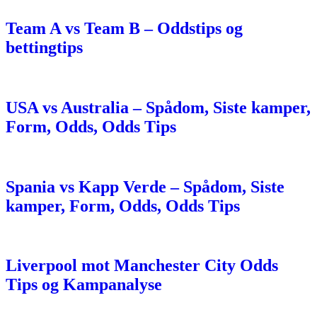
Team A vs Team B – Oddstips og
bettingtips
USA vs Australia – Spådom, Siste kamper,
Form, Odds, Odds Tips
Spania vs Kapp Verde – Spådom, Siste
kamper, Form, Odds, Odds Tips
Liverpool mot Manchester City Odds
Tips og Kampanalyse