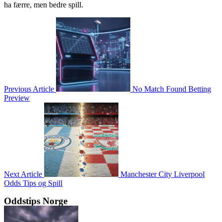
ha færre, men bedre spill.
Previous Article
No Match Found Betting
Preview
Next Article
Manchester City Liverpool
Odds Tips og Spill
Oddstips Norge