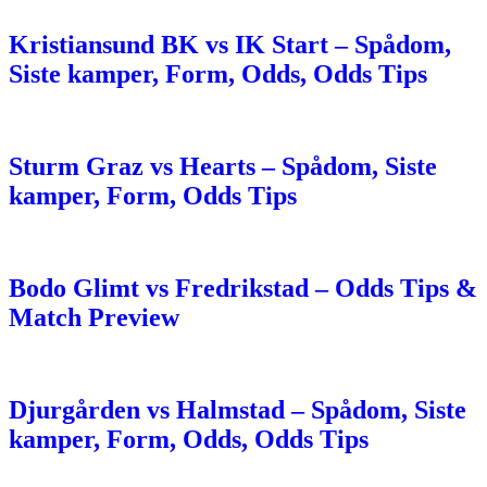
Kristiansund BK vs IK Start – Spådom,
Siste kamper, Form, Odds, Odds Tips
Sturm Graz vs Hearts – Spådom, Siste
kamper, Form, Odds Tips
Bodo Glimt vs Fredrikstad – Odds Tips &
Match Preview
Djurgården vs Halmstad – Spådom, Siste
kamper, Form, Odds, Odds Tips