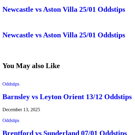
Newcastle vs Aston Villa 25/01 Oddstips
Newcastle vs Aston Villa 25/01 Oddstips
You May also Like
Oddstips
Barnsley vs Leyton Orient 13/12 Oddstips
December 13, 2025
Oddstips
Brentford vs Sunderland 07/01 Oddstips