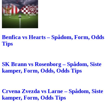
Benfica vs Hearts – Spådom, Form, Odds
Tips
SK Brann vs Rosenborg – Spådom, Siste
kamper, Form, Odds, Odds Tips
Crvena Zvezda vs Larne – Spådom, Siste
kamper, Form, Odds Tips