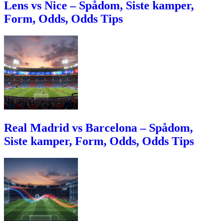
Lens vs Nice – Spådom, Siste kamper,
Form, Odds, Odds Tips
Real Madrid vs Barcelona – Spådom,
Siste kamper, Form, Odds, Odds Tips