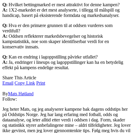
Q:
Hvilket bettingmarked er mest attraktivt for denne kampen?
A:
1X2-markedet er det mest analyserte, i tillegg til målspill og
handicap, basert på eksisterende formdata og markedsanalyser.
Q:
Hva er den primære grunnen til at oddsen vurderes som
verdifull?
A:
Oddsen reflekterer markedsbevegelser og historisk
kampstatistikk, noe som skaper identifiserbar verdi for en
konservativ innsats.
Q:
Kan en endring i lagoppstilling påvirke utfallet?
A:
Ja, endringer i lineups og lagoppstillinger kan ha en betydelig
effekt på kampens endelige resultat.
Share This Article
Email
Copy Link
Print
By
Mats Høiland
Follow:
Jeg heter Mats, og jeg analyserer kampene bak dagens oddstips her
på Oddstips Norge. Jeg har lang erfaring med fotball, odds og
dataanalyse, og leter alltid etter verdi i oddsen i dag. Form, skader
og statistikk styrer anbefalingene mine – aldri tilfeldigheter. Jeg lover
ikke gevinst, men jeg lover gjennomtenkte tips. Følg meg hvis du vil