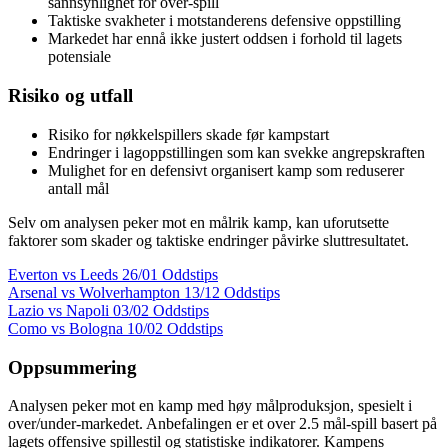
sannsynlighet for over-spill
Taktiske svakheter i motstanderens defensive oppstilling
Markedet har ennå ikke justert oddsen i forhold til lagets
potensiale
Risiko og utfall
Risiko for nøkkelspillers skade før kampstart
Endringer i lagoppstillingen som kan svekke angrepskraften
Mulighet for en defensivt organisert kamp som reduserer
antall mål
Selv om analysen peker mot en målrik kamp, kan uforutsette
faktorer som skader og taktiske endringer påvirke sluttresultatet.
Everton vs Leeds 26/01 Oddstips
Arsenal vs Wolverhampton 13/12 Oddstips
Lazio vs Napoli 03/02 Oddstips
Como vs Bologna 10/02 Oddstips
Oppsummering
Analysen peker mot en kamp med høy målproduksjon, spesielt i
over/under-markedet. Anbefalingen er et over 2.5 mål-spill basert på
lagets offensive spillestil og statistiske indikatorer. Kampens