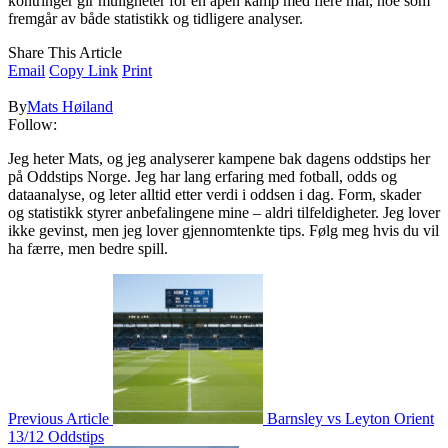
kontringer gir muligheter for en åpen kamp med flere mål, noe som
fremgår av både statistikk og tidligere analyser.
Share This Article
Email
Copy Link
Print
By
Mats Høiland
Follow:
Jeg heter Mats, og jeg analyserer kampene bak dagens oddstips her
på Oddstips Norge. Jeg har lang erfaring med fotball, odds og
dataanalyse, og leter alltid etter verdi i oddsen i dag. Form, skader
og statistikk styrer anbefalingene mine – aldri tilfeldigheter. Jeg lover
ikke gevinst, men jeg lover gjennomtenkte tips. Følg meg hvis du vil
ha færre, men bedre spill.
Previous Article
Barnsley vs Leyton Orient
13/12 Oddstips