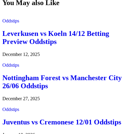
You May also Like
Oddstips
Leverkusen vs Koeln 14/12 Betting
Preview Oddstips
December 12, 2025
Oddstips
Nottingham Forest vs Manchester City
26/06 Oddstips
December 27, 2025
Oddstips
Juventus vs Cremonese 12/01 Oddstips