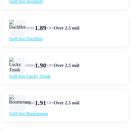
Spill hos BeonBet
1.89
Over 2.5 mål
ODDS
TIPS
Spill hos DachBet
1.90
Over 2.5 mål
ODDS
TIPS
Spill hos Lucky Trunk
1.91
Over 2.5 mål
ODDS
TIPS
Spill hos Boomerang