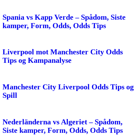
Spania vs Kapp Verde – Spådom, Siste
kamper, Form, Odds, Odds Tips
Liverpool mot Manchester City Odds
Tips og Kampanalyse
Manchester City Liverpool Odds Tips og
Spill
Nederländerna vs Algeriet – Spådom,
Siste kamper, Form, Odds, Odds Tips