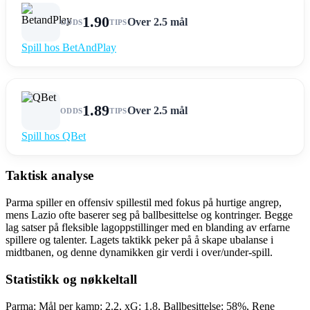
1.90
Over 2.5 mål
ODDS
TIPS
Spill hos BetAndPlay
1.89
Over 2.5 mål
ODDS
TIPS
Spill hos QBet
Taktisk analyse
Parma spiller en offensiv spillestil med fokus på hurtige angrep,
mens Lazio ofte baserer seg på ballbesittelse og kontringer. Begge
lag satser på fleksible lagoppstillinger med en blanding av erfarne
spillere og talenter. Lagets taktikk peker på å skape ubalanse i
midtbanen, og denne dynamikken gir verdi i over/under-spill.
Statistikk og nøkkeltall
Parma: Mål per kamp: 2.2, xG: 1.8, Ballbesittelse: 58%, Rene