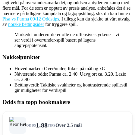
lagt vekt på over/under-markedet, og oddsen antyder en kamp med
flere mål. For de som er opptatt av presis analyse, anbefales det å se
nærmere på tidligere kampdata og lagoppstilling, slik du kan finne i
Pisa vs Parma 09/12 Oddstips
. I tillegg kan du sjekke ut vårt utvalg
av
norske bettingsider
for tryggere spill.
Markedet undervurderer ofte de offensive styrkene – vi
ser verdi i over/under-spill basert på lagens
angrepspotensial.
Nøkkelpunkter
Hovedmarked: Over/under, fokus på mål og xG
Nåværende odds: Parma ca. 2.40, Uavgjort ca. 3.20, Lazio
ca. 2.90
Bettingverdi: Taktiske svakheter og kontrasterende spillestil
gir muligheter for verdispill
Odds fra topp bookmakere
1.88
Over 2.5 mål
ODDS
TIPS