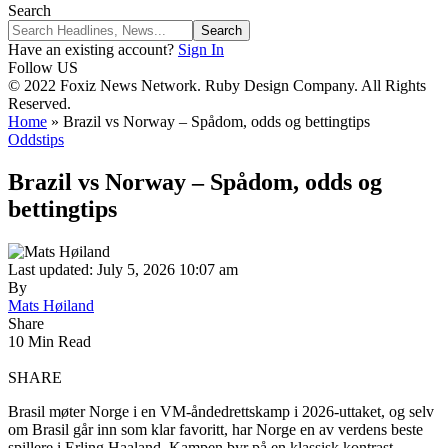
Search
Have an existing account?
Sign In
Follow US
© 2022 Foxiz News Network. Ruby Design Company. All Rights
Reserved.
Home
»
Brazil vs Norway – Spådom, odds og bettingtips
Oddstips
Brazil vs Norway – Spådom, odds og
bettingtips
Last updated: July 5, 2026 10:07 am
By
Mats Høiland
Share
10 Min Read
SHARE
Brasil møter Norge i en VM-åndedrettskamp i 2026-uttaket, og selv
om Brasil går inn som klar favoritt, har Norge en av verdens beste
spillere i Erling Haaland. Kampen byr på en klassisk kontrast