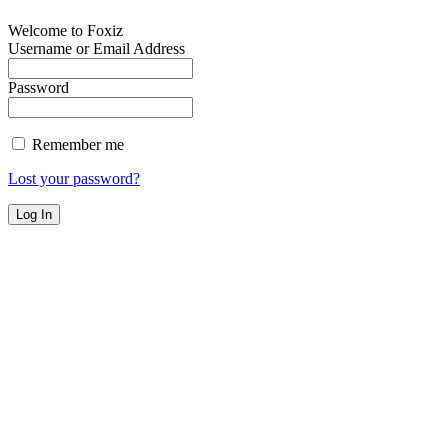
Welcome to Foxiz
Username or Email Address
Password
Remember me
Lost your password?