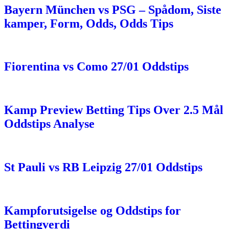
Bayern München vs PSG – Spådom, Siste
kamper, Form, Odds, Odds Tips
Fiorentina vs Como 27/01 Oddstips
Kamp Preview Betting Tips Over 2.5 Mål
Oddstips Analyse
St Pauli vs RB Leipzig 27/01 Oddstips
Kampforutsigelse og Oddstips for
Bettingverdi