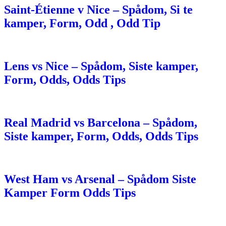
Saint-Étienne v Nice – Spådom, Si te
kamper, Form, Odd , Odd Tip
Lens vs Nice – Spådom, Siste kamper,
Form, Odds, Odds Tips
Real Madrid vs Barcelona – Spådom,
Siste kamper, Form, Odds, Odds Tips
West Ham vs Arsenal – Spådom Siste
Kamper Form Odds Tips