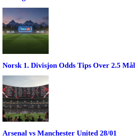
Norsk 1. Divisjon Odds Tips Over 2.5 Mål
Arsenal vs Manchester United 28/01