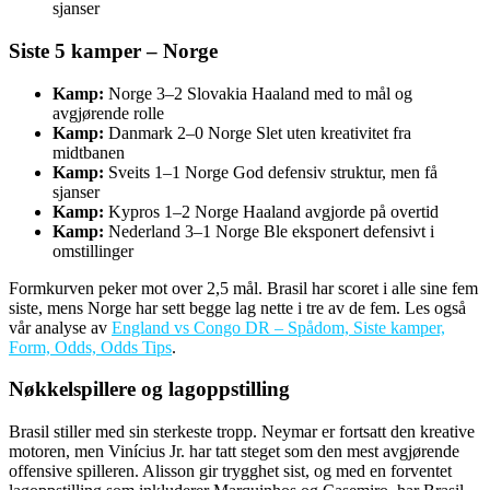
sjanser
Siste 5 kamper – Norge
Kamp:
Norge 3–2 Slovakia
Haaland med to mål og
avgjørende rolle
Kamp:
Danmark 2–0 Norge
Slet uten kreativitet fra
midtbanen
Kamp:
Sveits 1–1 Norge
God defensiv struktur, men få
sjanser
Kamp:
Kypros 1–2 Norge
Haaland avgjorde på overtid
Kamp:
Nederland 3–1 Norge
Ble eksponert defensivt i
omstillinger
Formkurven peker mot over 2,5 mål. Brasil har scoret i alle sine fem
siste, mens Norge har sett begge lag nette i tre av de fem. Les også
vår analyse av
England vs Congo DR – Spådom, Siste kamper,
Form, Odds, Odds Tips
.
Nøkkelspillere og lagoppstilling
Brasil stiller med sin sterkeste tropp. Neymar er fortsatt den kreative
motoren, men Vinícius Jr. har tatt steget som den mest avgjørende
offensive spilleren. Alisson gir trygghet sist, og med en forventet