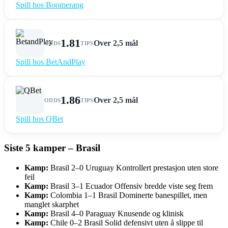
Spill hos Boomerang
1.81
Over 2,5 mål
ODDS
TIPS
Spill hos BetAndPlay
1.86
Over 2,5 mål
ODDS
TIPS
Spill hos QBet
Siste 5 kamper – Brasil
Kamp:
Brasil 2–0 Uruguay
Kontrollert prestasjon uten store
feil
Kamp:
Brasil 3–1 Ecuador
Offensiv bredde viste seg frem
Kamp:
Colombia 1–1 Brasil
Dominerte banespillet, men
manglet skarphet
Kamp:
Brasil 4–0 Paraguay
Knusende og klinisk
Kamp:
Chile 0–2 Brasil
Solid defensivt uten å slippe til