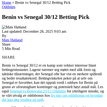
Home
»
Benin vs Senegal 30/12 Betting Pick
Oddstips
Benin vs Senegal 30/12 Betting Pick
Last updated: December 28, 2025 9:03 am
By
Mats Høiland
Share
5 Min Read
SHARE
Benin vs Senegal 30/12 er en kamp som vekker interesse blant
bettingentusiaster. Lagene nærmer seg møtet med ulik form og
taktiske tilnærminger, der Senegal ofte har vist en sterkere spillestil
og bedre resultatrekord. Bettingvinkelen peker på at selv om
Senegal er favoritter, kan det oppstå verdi i oddsen for Benin på
grunn av uforutsigbare kontringer og potensielt høyt antall mål. Les
også
Senegal vs Botswana 23/12 Oddstips
for ytterligere innsikt, og
se vårt utvalg av oddsbonus hos
les mer om oddsbonus og hvordan
det kan øke verdien på spill
.