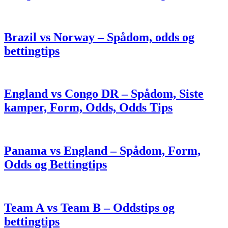
Brazil vs Norway – Spådom, odds og
bettingtips
England vs Congo DR – Spådom, Siste
kamper, Form, Odds, Odds Tips
Panama vs England – Spådom, Form,
Odds og Bettingtips
Team A vs Team B – Oddstips og
bettingtips