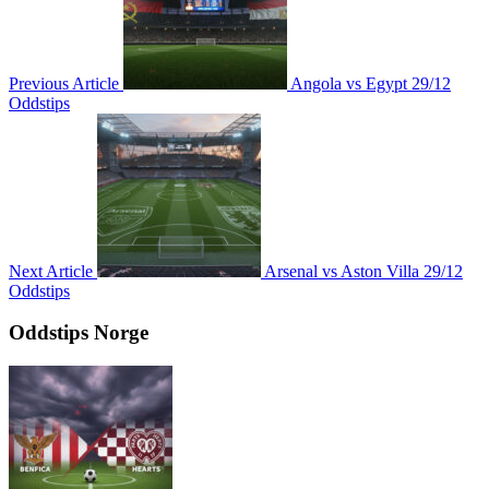
Previous Article
Angola vs Egypt 29/12
Oddstips
Next Article
Arsenal vs Aston Villa 29/12
Oddstips
Oddstips Norge