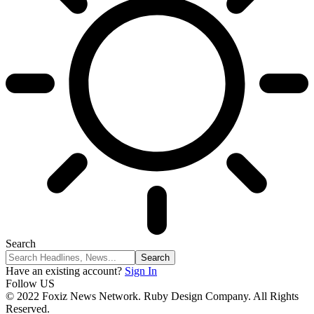
Search
Have an existing account?
Sign In
Follow US
© 2022 Foxiz News Network. Ruby Design Company. All Rights
Reserved.