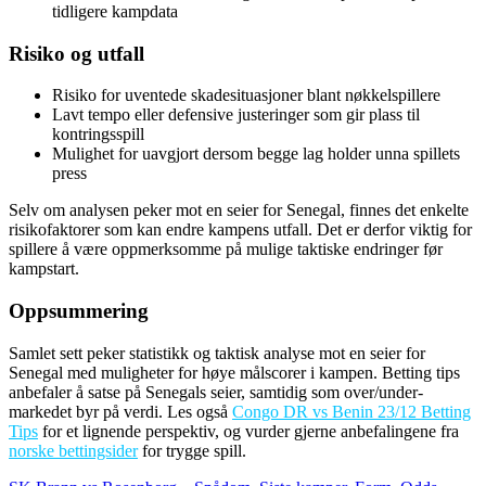
tidligere kampdata
Risiko og utfall
Risiko for uventede skadesituasjoner blant nøkkelspillere
Lavt tempo eller defensive justeringer som gir plass til
kontringsspill
Mulighet for uavgjort dersom begge lag holder unna spillets
press
Selv om analysen peker mot en seier for Senegal, finnes det enkelte
risikofaktorer som kan endre kampens utfall. Det er derfor viktig for
spillere å være oppmerksomme på mulige taktiske endringer før
kampstart.
Oppsummering
Samlet sett peker statistikk og taktisk analyse mot en seier for
Senegal med muligheter for høye målscorer i kampen. Betting tips
anbefaler å satse på Senegals seier, samtidig som over/under-
markedet byr på verdi. Les også
Congo DR vs Benin 23/12 Betting
Tips
for et lignende perspektiv, og vurder gjerne anbefalingene fra
norske bettingsider
for trygge spill.