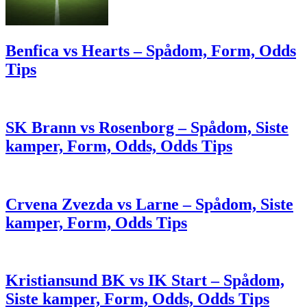
Benfica vs Hearts – Spådom, Form, Odds
Tips
SK Brann vs Rosenborg – Spådom, Siste
kamper, Form, Odds, Odds Tips
Crvena Zvezda vs Larne – Spådom, Siste
kamper, Form, Odds Tips
Kristiansund BK vs IK Start – Spådom,
Siste kamper, Form, Odds, Odds Tips