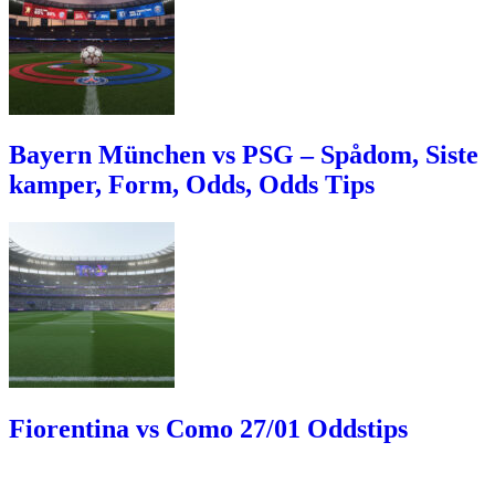
Bayern München vs PSG – Spådom, Siste
kamper, Form, Odds, Odds Tips
Fiorentina vs Como 27/01 Oddstips