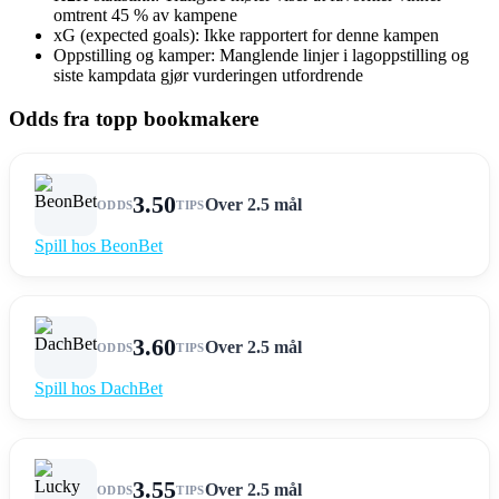
omtrent 45 % av kampene
xG (expected goals): Ikke rapportert for denne kampen
Oppstilling og kamper: Manglende linjer i lagoppstilling og
siste kampdata gjør vurderingen utfordrende
Odds fra topp bookmakere
3.50
Over 2.5 mål
ODDS
TIPS
Spill hos BeonBet
3.60
Over 2.5 mål
ODDS
TIPS
Spill hos DachBet
3.55
Over 2.5 mål
ODDS
TIPS