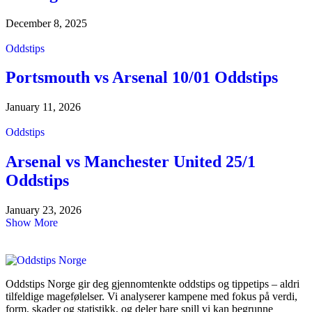
December 8, 2025
Oddstips
Portsmouth vs Arsenal 10/01 Oddstips
January 11, 2026
Oddstips
Arsenal vs Manchester United 25/1
Oddstips
January 23, 2026
Show More
Oddstips Norge gir deg gjennomtenkte oddstips og tippetips – aldri
tilfeldige magefølelser. Vi analyserer kampene med fokus på verdi,
form, skader og statistikk, og deler bare spill vi kan begrunne