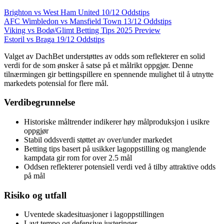
Brighton vs West Ham United 10/12 Oddstips
AFC Wimbledon vs Mansfield Town 13/12 Oddstips
Viking vs Bodø/Glimt Betting Tips 2025 Preview
Estoril vs Braga 19/12 Oddstips
Valget av DachBet understøttes av odds som reflekterer en solid
verdi for de som ønsker å satse på et målrikt oppgjør. Denne
tilnærmingen gir bettingspillere en spennende mulighet til å utnytte
markedets potensial for flere mål.
Verdibegrunnelse
Historiske måltrender indikerer høy målproduksjon i usikre
oppgjør
Stabil oddsverdi støttet av over/under markedet
Betting tips basert på usikker lagoppstilling og manglende
kampdata gir rom for over 2.5 mål
Oddsen reflekterer potensiell verdi ved å tilby attraktive odds
på mål
Risiko og utfall
Uventede skadesituasjoner i lagoppstillingen
Lavt tempo og defensive justeringer