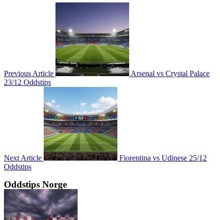
Previous Article
Arsenal vs Crystal Palace
23/12 Oddstips
Next Article
Fiorentina vs Udinese 25/12
Oddstips
Oddstips Norge