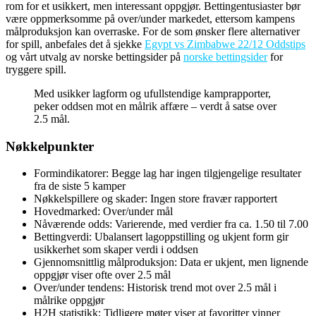
rom for et usikkert, men interessant oppgjør. Bettingentusiaster bør
være oppmerksomme på over/under markedet, ettersom kampens
målproduksjon kan overraske. For de som ønsker flere alternativer
for spill, anbefales det å sjekke
Egypt vs Zimbabwe 22/12 Oddstips
og vårt utvalg av norske bettingsider på
norske bettingsider
for
tryggere spill.
Med usikker lagform og ufullstendige kamprapporter,
peker oddsen mot en målrik affære – verdt å satse over
2.5 mål.
Nøkkelpunkter
Formindikatorer: Begge lag har ingen tilgjengelige resultater
fra de siste 5 kamper
Nøkkelspillere og skader: Ingen store fravær rapportert
Hovedmarked: Over/under mål
Nåværende odds: Varierende, med verdier fra ca. 1.50 til 7.00
Bettingverdi: Ubalansert lagoppstilling og ukjent form gir
usikkerhet som skaper verdi i oddsen
Gjennomsnittlig målproduksjon: Data er ukjent, men lignende
oppgjør viser ofte over 2.5 mål
Over/under tendens: Historisk trend mot over 2.5 mål i
målrike oppgjør
H2H statistikk: Tidligere møter viser at favoritter vinner