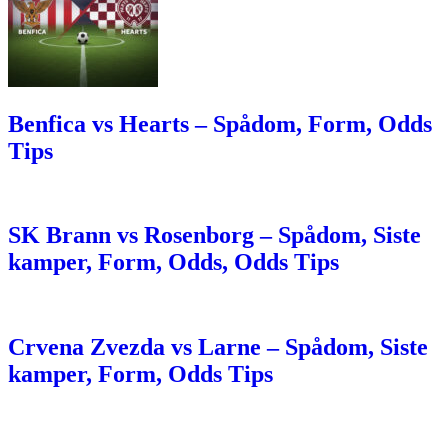
Benfica vs Hearts – Spådom, Form, Odds
Tips
SK Brann vs Rosenborg – Spådom, Siste
kamper, Form, Odds, Odds Tips
Crvena Zvezda vs Larne – Spådom, Siste
kamper, Form, Odds Tips