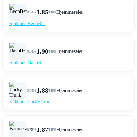
1.85
Hjemmeseier
ODDS
TIPS
Spill hos BeonBet
1.90
Hjemmeseier
ODDS
TIPS
Spill hos DachBet
1.88
Hjemmeseier
ODDS
TIPS
Spill hos Lucky Trunk
1.87
Hjemmeseier
ODDS
TIPS