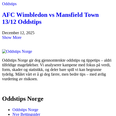
Oddstips
AFC Wimbledon vs Mansfield Town
13/12 Oddstips
December 12, 2025
Show More
Oddstips Norge gir deg gjennomtenkte oddstips og tippetips – aldri
tilfeldige magefølelser. Vi analyserer kampene med fokus på verdi,
form, skader og statistikk, og deler bare spill vi kan begrunne
tydelig. Målet vårt er å gi deg færre, men bedre tips – med ærlig
vurdering av risikoen.
Oddstips Norge
Oddstips Norge
Nye Bettingsider