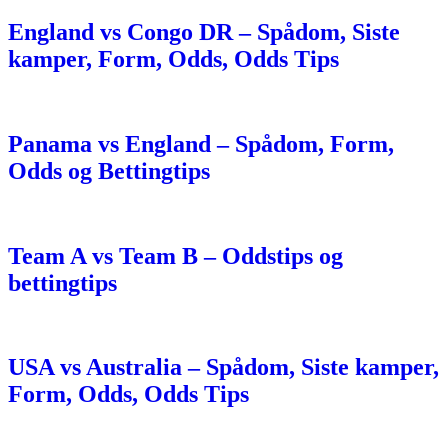
England vs Congo DR – Spådom, Siste
kamper, Form, Odds, Odds Tips
Panama vs England – Spådom, Form,
Odds og Bettingtips
Team A vs Team B – Oddstips og
bettingtips
USA vs Australia – Spådom, Siste kamper,
Form, Odds, Odds Tips