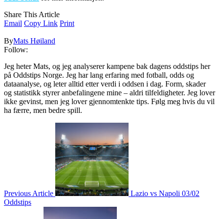
Share This Article
Email
Copy Link
Print
By
Mats Høiland
Follow:
Jeg heter Mats, og jeg analyserer kampene bak dagens oddstips her
på Oddstips Norge. Jeg har lang erfaring med fotball, odds og
dataanalyse, og leter alltid etter verdi i oddsen i dag. Form, skader
og statistikk styrer anbefalingene mine – aldri tilfeldigheter. Jeg lover
ikke gevinst, men jeg lover gjennomtenkte tips. Følg meg hvis du vil
ha færre, men bedre spill.
Previous Article
Lazio vs Napoli 03/02
Oddstips