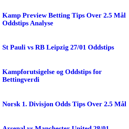
Kamp Preview Betting Tips Over 2.5 Mål
Oddstips Analyse
St Pauli vs RB Leipzig 27/01 Oddstips
Kampforutsigelse og Oddstips for
Bettingverdi
Norsk 1. Divisjon Odds Tips Over 2.5 Mål
Arsenal vs Manchester United 28/01