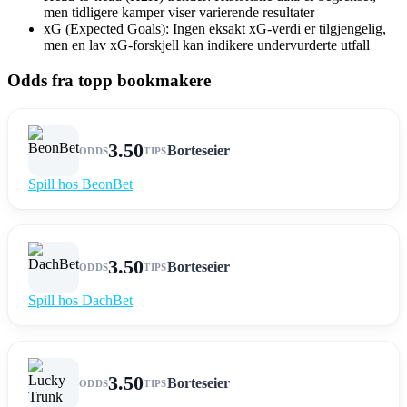
men tidligere kamper viser varierende resultater
xG (Expected Goals): Ingen eksakt xG-verdi er tilgjengelig,
men en lav xG-forskjell kan indikere undervurderte utfall
Odds fra topp bookmakere
3.50
Borteseier
ODDS
TIPS
Spill hos BeonBet
3.50
Borteseier
ODDS
TIPS
Spill hos DachBet
3.50
Borteseier
ODDS
TIPS