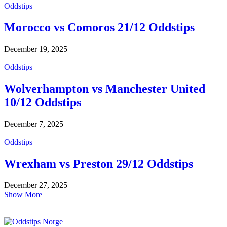
Oddstips
Morocco vs Comoros 21/12 Oddstips
December 19, 2025
Oddstips
Wolverhampton vs Manchester United
10/12 Oddstips
December 7, 2025
Oddstips
Wrexham vs Preston 29/12 Oddstips
December 27, 2025
Show More