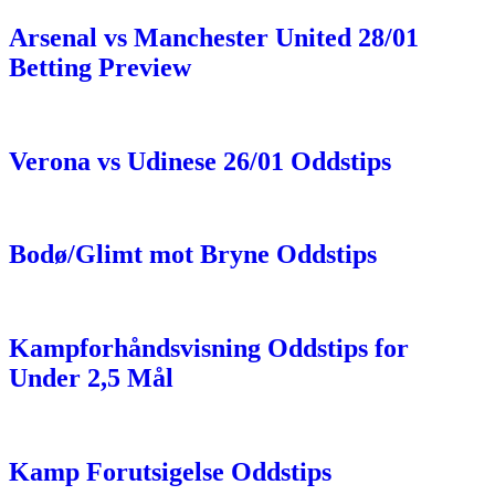
Arsenal vs Manchester United 28/01
Betting Preview
Verona vs Udinese 26/01 Oddstips
Bodø/Glimt mot Bryne Oddstips
Kampforhåndsvisning Oddstips for
Under 2,5 Mål
Kamp Forutsigelse Oddstips