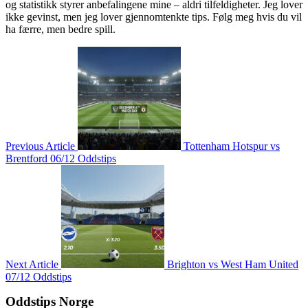
og statistikk styrer anbefalingene mine – aldri tilfeldigheter. Jeg lover
ikke gevinst, men jeg lover gjennomtenkte tips. Følg meg hvis du vil
ha færre, men bedre spill.
Previous Article
Tottenham Hotspur vs
Brentford 06/12 Oddstips
Next Article
Brighton vs West Ham United
07/12 Oddstips
Oddstips Norge