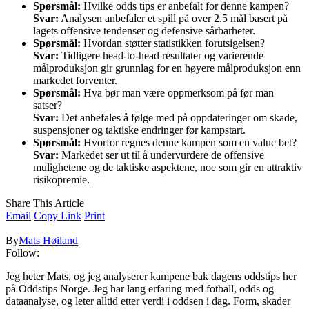
Spørsmål:
Hvilke odds tips er anbefalt for denne kampen?
Svar:
Analysen anbefaler et spill på over 2.5 mål basert på
lagets offensive tendenser og defensive sårbarheter.
Spørsmål:
Hvordan støtter statistikken forutsigelsen?
Svar:
Tidligere head-to-head resultater og varierende
målproduksjon gir grunnlag for en høyere målproduksjon enn
markedet forventer.
Spørsmål:
Hva bør man være oppmerksom på før man
satser?
Svar:
Det anbefales å følge med på oppdateringer om skade,
suspensjoner og taktiske endringer før kampstart.
Spørsmål:
Hvorfor regnes denne kampen som en value bet?
Svar:
Markedet ser ut til å undervurdere de offensive
mulighetene og de taktiske aspektene, noe som gir en attraktiv
risikopremie.
Share This Article
Email
Copy Link
Print
By
Mats Høiland
Follow:
Jeg heter Mats, og jeg analyserer kampene bak dagens oddstips her
på Oddstips Norge. Jeg har lang erfaring med fotball, odds og
dataanalyse, og leter alltid etter verdi i oddsen i dag. Form, skader