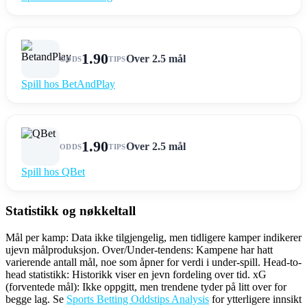
1.90
Over 2.5 mål
ODDS
TIPS
Spill hos BetAndPlay
1.90
Over 2.5 mål
ODDS
TIPS
Spill hos QBet
Statistikk og nøkkeltall
Mål per kamp: Data ikke tilgjengelig, men tidligere kamper indikerer
ujevn målproduksjon. Over/Under-tendens: Kampene har hatt
varierende antall mål, noe som åpner for verdi i under-spill. Head-to-
head statistikk: Historikk viser en jevn fordeling over tid. xG
(forventede mål): Ikke oppgitt, men trendene tyder på litt over for
begge lag. Se
Sports Betting Oddstips Analysis
for ytterligere innsikt