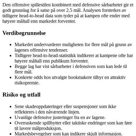
Den offensive spillestilen kombinert med defensive sårbarheter gir et
godt grunnlag for å satse på over 2.5 mål. Analysen forsterkes av
tidligere head-to-head data som tyder på at kampen ofte ender med
høyere måltall enn markedet forventer.
Verdibegrunnelse
Markedet undervurderer muligheten for flere mål på grunn av
lagenes offensive tendenser.
Tidligere head-to-head-statistikk indikerer at kampene ofte har
høyere måltall enn publikum forventer.
Begge lag har vist sårbarheter i defensiven som kan lede til
flere mål.
Konkrete odds hos utvalgte bookmakere tilbyr en attraktiv
risikopremie.
Risiko og utfall
Sene skadeoppdateringer eller suspensjoner som ikke
reflekteres i den nåværende linjen.
Uvanlige defensive justeringer fra en av lagene.
Overraskende spillbytter eller taktiske endringer som kan føre
til lavere målproduksjon.
Markedsbevegelser som kan indikere skjult informasjon.