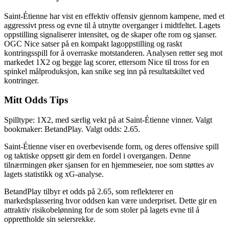
Saint-Étienne har vist en effektiv offensiv gjennom kampene, med et
aggressivt press og evne til å utnytte overganger i midtfeltet. Lagets
oppstilling signaliserer intensitet, og de skaper ofte rom og sjanser.
OGC Nice satser på en kompakt lagoppstilling og raskt
kontringsspill for å overraske motstanderen. Analysen retter seg mot
markedet 1X2 og begge lag scorer, ettersom Nice til tross for en
spinkel målproduksjon, kan snike seg inn på resultatskiltet ved
kontringer.
Mitt Odds Tips
Spilltype: 1X2, med særlig vekt på at Saint-Étienne vinner. Valgt
bookmaker: BetandPlay. Valgt odds: 2.65.
Saint-Étienne viser en overbevisende form, og deres offensive spill
og taktiske oppsett gir dem en fordel i overgangen. Denne
tilnærmingen øker sjansen for en hjemmeseier, noe som støttes av
lagets statistikk og xG-analyse.
BetandPlay tilbyr et odds på 2.65, som reflekterer en
markedsplassering hvor oddsen kan være underpriset. Dette gir en
attraktiv risikobelønning for de som stoler på lagets evne til å
opprettholde sin seiersrekke.