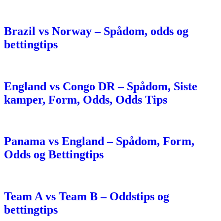
Brazil vs Norway – Spådom, odds og
bettingtips
England vs Congo DR – Spådom, Siste
kamper, Form, Odds, Odds Tips
Panama vs England – Spådom, Form,
Odds og Bettingtips
Team A vs Team B – Oddstips og
bettingtips