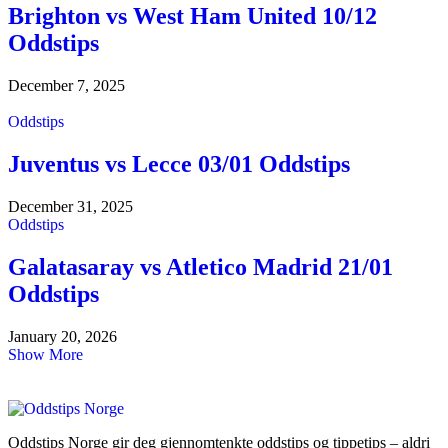
Brighton vs West Ham United 10/12
Oddstips
December 7, 2025
Oddstips
Juventus vs Lecce 03/01 Oddstips
December 31, 2025
Oddstips
Galatasaray vs Atletico Madrid 21/01
Oddstips
January 20, 2026
Show More
Oddstips Norge gir deg gjennomtenkte oddstips og tippetips – aldri