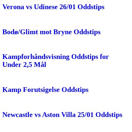
Verona vs Udinese 26/01 Oddstips
Bodø/Glimt mot Bryne Oddstips
Kampforhåndsvisning Oddstips for
Under 2,5 Mål
Kamp Forutsigelse Oddstips
Newcastle vs Aston Villa 25/01 Oddstips