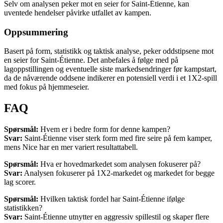
Selv om analysen peker mot en seier for Saint-Étienne, kan
uventede hendelser påvirke utfallet av kampen.
Oppsummering
Basert på form, statistikk og taktisk analyse, peker oddstipsene mot
en seier for Saint-Étienne. Det anbefales å følge med på
lagoppstillingen og eventuelle siste markedsendringer før kampstart,
da de nåværende oddsene indikerer en potensiell verdi i et 1X2-spill
med fokus på hjemmeseier.
FAQ
Spørsmål:
Hvem er i bedre form for denne kampen?
Svar:
Saint-Étienne viser sterk form med fire seire på fem kamper,
mens Nice har en mer variert resultattabell.
Spørsmål:
Hva er hovedmarkedet som analysen fokuserer på?
Svar:
Analysen fokuserer på 1X2-markedet og markedet for begge
lag scorer.
Spørsmål:
Hvilken taktisk fordel har Saint-Étienne ifølge
statistikken?
Svar:
Saint-Étienne utnytter en aggressiv spillestil og skaper flere