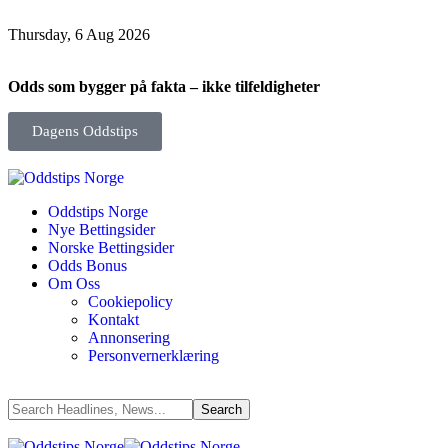
Thursday, 6 Aug 2026
Odds som bygger på fakta – ikke tilfeldigheter
Dagens Oddstips
Oddstips Norge
Nye Bettingsider
Norske Bettingsider
Odds Bonus
Om Oss
Cookiepolicy
Kontakt
Annonsering
Personvernerklæring