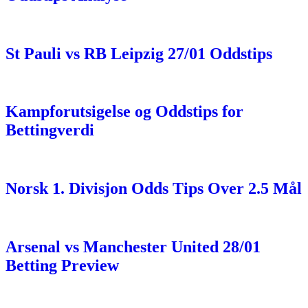
St Pauli vs RB Leipzig 27/01 Oddstips
Kampforutsigelse og Oddstips for
Bettingverdi
Norsk 1. Divisjon Odds Tips Over 2.5 Mål
Arsenal vs Manchester United 28/01
Betting Preview