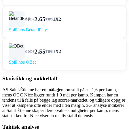
2.65
1X2
ODDS
TIPS
Spill hos BetandPlay
2.55
1X2
ODDS
TIPS
Spill hos QBet
Statistikk og nøkkeltall
AS Saint-Étienne har en mål-gjennomsnitt på ca. 1,6 per kamp,
mens OGC Nice ligger rundt 1,0 mål per kamp. Kampen har en
tendens til å falle på begge lag scorer-markedet, og tidligere oppgjør
viser at kampene ofte ender med liten margin. xG-analyse indikerer
at Saint-Étienne skaper flere kvalitetsmuligheter per kamp, mens
statistikken for Nice viser en relativ stabil defensiv.
Taktisk analyse