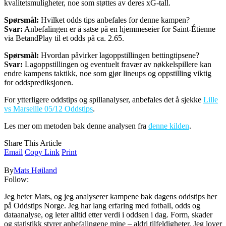
kvalitetsmuligheter, noe som støttes av deres xG-tall.
Spørsmål:
Hvilket odds tips anbefales for denne kampen?
Svar:
Anbefalingen er å satse på en hjemmeseier for Saint-Étienne
via BetandPlay til et odds på ca. 2.65.
Spørsmål:
Hvordan påvirker lagoppstillingen bettingtipsene?
Svar:
Lagoppstillingen og eventuelt fravær av nøkkelspillere kan
endre kampens taktikk, noe som gjør lineups og oppstilling viktig
for oddsprediksjonen.
For ytterligere oddstips og spillanalyser, anbefales det å sjekke
Lille
vs Marseille 05/12 Oddstips
.
Les mer om metoden bak denne analysen fra
denne kilden
.
Share This Article
Email
Copy Link
Print
By
Mats Høiland
Follow:
Jeg heter Mats, og jeg analyserer kampene bak dagens oddstips her
på Oddstips Norge. Jeg har lang erfaring med fotball, odds og
dataanalyse, og leter alltid etter verdi i oddsen i dag. Form, skader
og statistikk styrer anbefalingene mine – aldri tilfeldigheter. Jeg lover