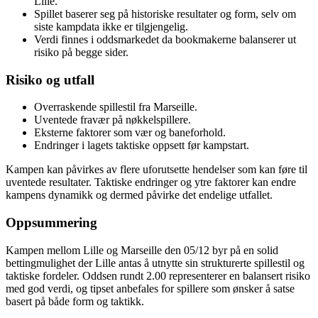
Lille.
Spillet baserer seg på historiske resultater og form, selv om
siste kampdata ikke er tilgjengelig.
Verdi finnes i oddsmarkedet da bookmakerne balanserer ut
risiko på begge sider.
Risiko og utfall
Overraskende spillestil fra Marseille.
Uventede fravær på nøkkelspillere.
Eksterne faktorer som vær og baneforhold.
Endringer i lagets taktiske oppsett før kampstart.
Kampen kan påvirkes av flere uforutsette hendelser som kan føre til
uventede resultater. Taktiske endringer og ytre faktorer kan endre
kampens dynamikk og dermed påvirke det endelige utfallet.
Oppsummering
Kampen mellom Lille og Marseille den 05/12 byr på en solid
bettingmulighet der Lille antas å utnytte sin strukturerte spillestil og
taktiske fordeler. Oddsen rundt 2.00 representerer en balansert risiko
med god verdi, og tipset anbefales for spillere som ønsker å satse
basert på både form og taktikk.