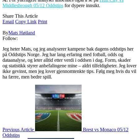
Middlesbrough 05/12 Oddstips
for dypere innsikt.
Share This Article
Email
Copy Link
Print
By
Mats Høiland
Follow:
Jeg heter Mats, og jeg analyserer kampene bak dagens oddstips her
på Oddstips Norge. Jeg har lang erfaring med fotball, odds og
dataanalyse, og leter alltid etter verdi i oddsen i dag. Form, skader
og statistikk styrer anbefalingene mine – aldri tilfeldigheter. Jeg lover
ikke gevinst, men jeg lover gjennomtenkte tips. Følg meg hvis du vil
ha færre, men bedre spill.
Previous Article
Brest vs Monaco 05/12
Oddstips