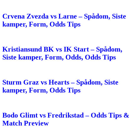
Crvena Zvezda vs Larne – Spådom, Siste
kamper, Form, Odds Tips
Kristiansund BK vs IK Start – Spådom,
Siste kamper, Form, Odds, Odds Tips
Sturm Graz vs Hearts – Spådom, Siste
kamper, Form, Odds Tips
Bodo Glimt vs Fredrikstad – Odds Tips &
Match Preview