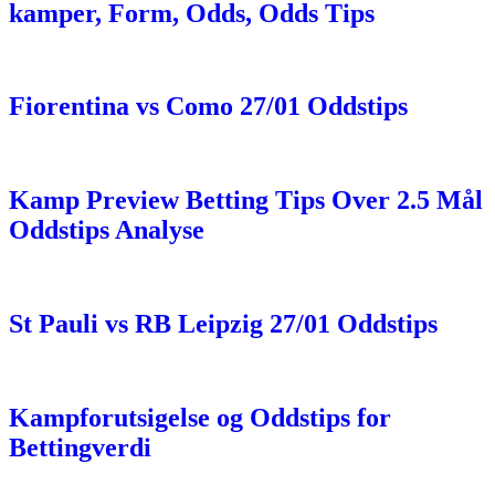
kamper, Form, Odds, Odds Tips
Fiorentina vs Como 27/01 Oddstips
Kamp Preview Betting Tips Over 2.5 Mål
Oddstips Analyse
St Pauli vs RB Leipzig 27/01 Oddstips
Kampforutsigelse og Oddstips for
Bettingverdi