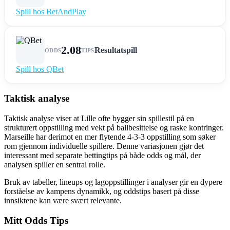
Spill hos BetAndPlay
2.08
Resultatspill
ODDS
TIPS
Spill hos QBet
Taktisk analyse
Taktisk analyse viser at Lille ofte bygger sin spillestil på en
strukturert oppstilling med vekt på ballbesittelse og raske kontringer.
Marseille har derimot en mer flytende 4-3-3 oppstilling som søker
rom gjennom individuelle spillere. Denne variasjonen gjør det
interessant med separate bettingtips på både odds og mål, der
analysen spiller en sentral rolle.
Bruk av tabeller, lineups og lagoppstillinger i analyser gir en dypere
forståelse av kampens dynamikk, og oddstips basert på disse
innsiktene kan være svært relevante.
Mitt Odds Tips