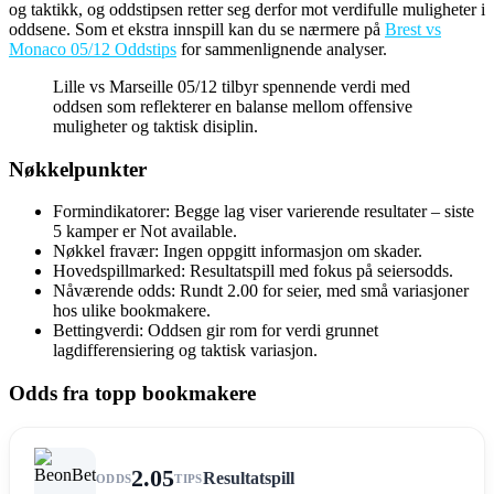
og taktikk, og oddstipsen retter seg derfor mot verdifulle muligheter i
oddsene. Som et ekstra innspill kan du se nærmere på
Brest vs
Monaco 05/12 Oddstips
for sammenlignende analyser.
Lille vs Marseille 05/12 tilbyr spennende verdi med
oddsen som reflekterer en balanse mellom offensive
muligheter og taktisk disiplin.
Nøkkelpunkter
Formindikatorer: Begge lag viser varierende resultater – siste
5 kamper er Not available.
Nøkkel fravær: Ingen oppgitt informasjon om skader.
Hovedspillmarked: Resultatspill med fokus på seiersodds.
Nåværende odds: Rundt 2.00 for seier, med små variasjoner
hos ulike bookmakere.
Bettingverdi: Oddsen gir rom for verdi grunnet
lagdifferensiering og taktisk variasjon.
Odds fra topp bookmakere
2.05
Resultatspill
ODDS
TIPS