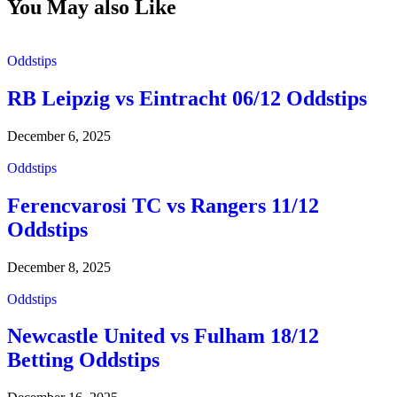
You May also Like
Oddstips
RB Leipzig vs Eintracht 06/12 Oddstips
December 6, 2025
Oddstips
Ferencvarosi TC vs Rangers 11/12
Oddstips
December 8, 2025
Oddstips
Newcastle United vs Fulham 18/12
Betting Oddstips