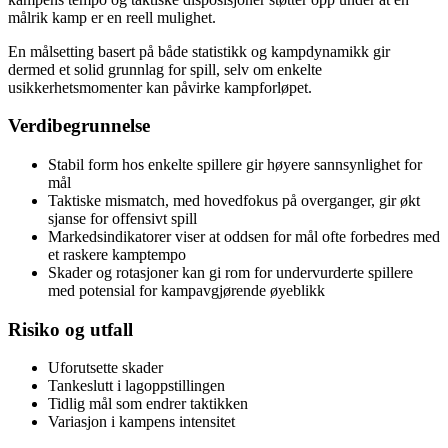
målrik kamp er en reell mulighet.
En målsetting basert på både statistikk og kampdynamikk gir
dermed et solid grunnlag for spill, selv om enkelte
usikkerhetsmomenter kan påvirke kampforløpet.
Verdibegrunnelse
Stabil form hos enkelte spillere gir høyere sannsynlighet for
mål
Taktiske mismatch, med hovedfokus på overganger, gir økt
sjanse for offensivt spill
Markedsindikatorer viser at oddsen for mål ofte forbedres med
et raskere kamptempo
Skader og rotasjoner kan gi rom for undervurderte spillere
med potensial for kampavgjørende øyeblikk
Risiko og utfall
Uforutsette skader
Tankeslutt i lagoppstillingen
Tidlig mål som endrer taktikken
Variasjon i kampens intensitet