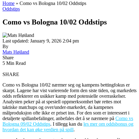
Home
»
Como vs Bologna 10/02 Oddstips
Oddstips
Como vs Bologna 10/02 Oddstips
Last updated: January 9, 2026 2:04 pm
By
Mats Høiland
Share
5 Min Read
SHARE
Como vs Bologna 10/02 nærmer seg og kampens bettingfokus er
skarpt. Lagene har vist varierende form den siste tiden, og markedets
odds reflekterer en usikker kamp med potensielle overraskelser.
Analysten peker på at spesiell oppmerksomhet bør rettes mot
taktiske matchups og over/under-markedet, da kampenes
målproduksjon ofte ikke er priset inn. For den som er interessert i
detaljerte spillanbefalinger, anbefales det å se nærmere på
Como vs
Bologna 09/02 Oddstips
. I tillegg kan du
les mer om oddsbonus og
hvordan det kan øke verdien på spill
.