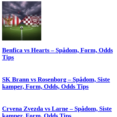
Benfica vs Hearts – Spådom, Form, Odds
Tips
SK Brann vs Rosenborg – Spådom, Siste
kamper, Form, Odds, Odds Tips
Crvena Zvezda vs Larne – Spådom, Siste
kamper, Form, Odds Tips