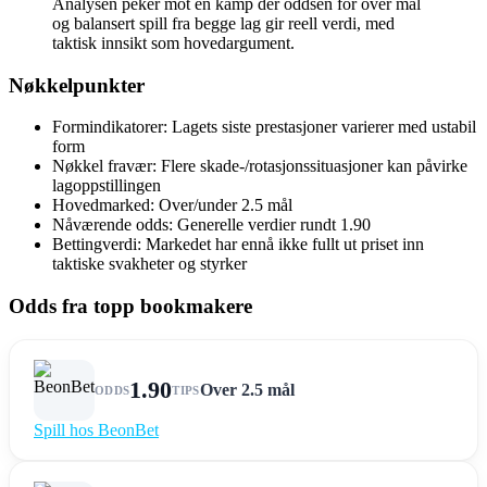
Analysen peker mot en kamp der oddsen for over mål
og balansert spill fra begge lag gir reell verdi, med
taktisk innsikt som hovedargument.
Nøkkelpunkter
Formindikatorer: Lagets siste prestasjoner varierer med ustabil
form
Nøkkel fravær: Flere skade-/rotasjonssituasjoner kan påvirke
lagoppstillingen
Hovedmarked: Over/under 2.5 mål
Nåværende odds: Generelle verdier rundt 1.90
Bettingverdi: Markedet har ennå ikke fullt ut priset inn
taktiske svakheter og styrker
Odds fra topp bookmakere
1.90
Over 2.5 mål
ODDS
TIPS
Spill hos BeonBet