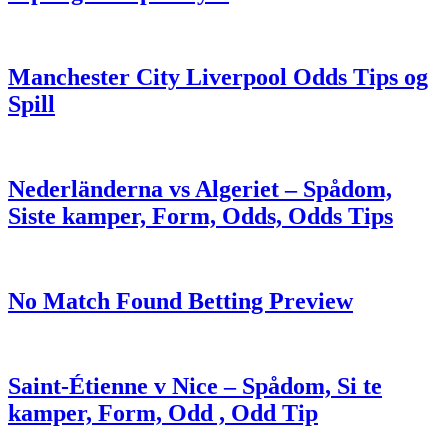
Manchester City Liverpool Odds Tips og
Spill
Nederländerna vs Algeriet – Spådom,
Siste kamper, Form, Odds, Odds Tips
No Match Found Betting Preview
Saint-Étienne v Nice – Spådom, Si te
kamper, Form, Odd , Odd Tip