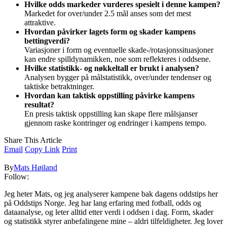
Hvilke odds markeder vurderes spesielt i denne kampen?
Markedet for over/under 2.5 mål anses som det mest
attraktive.
Hvordan påvirker lagets form og skader kampens
bettingverdi?
Variasjoner i form og eventuelle skade-/rotasjonssituasjoner
kan endre spilldynamikken, noe som reflekteres i oddsene.
Hvilke statistikk- og nøkkeltall er brukt i analysen?
Analysen bygger på målstatistikk, over/under tendenser og
taktiske betraktninger.
Hvordan kan taktisk oppstilling påvirke kampens
resultat?
En presis taktisk oppstilling kan skape flere målsjanser
gjennom raske kontringer og endringer i kampens tempo.
Share This Article
Email
Copy Link
Print
By
Mats Høiland
Follow:
Jeg heter Mats, og jeg analyserer kampene bak dagens oddstips her
på Oddstips Norge. Jeg har lang erfaring med fotball, odds og
dataanalyse, og leter alltid etter verdi i oddsen i dag. Form, skader
og statistikk styrer anbefalingene mine – aldri tilfeldigheter. Jeg lover