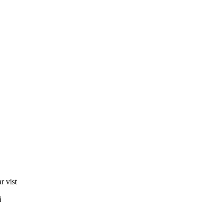
r vist
å