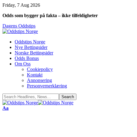
Friday, 7 Aug 2026
Odds som bygger på fakta – ikke tilfeldigheter
Dagens Oddstips
Oddstips Norge
Nye Bettingsider
Norske Bettingsider
Odds Bonus
Om Oss
Cookiepolicy
Kontakt
Annonsering
Personvernerklæring
Font
Aa
Resizer