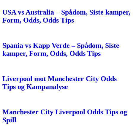
USA vs Australia – Spådom, Siste kamper,
Form, Odds, Odds Tips
Spania vs Kapp Verde – Spådom, Siste
kamper, Form, Odds, Odds Tips
Liverpool mot Manchester City Odds
Tips og Kampanalyse
Manchester City Liverpool Odds Tips og
Spill