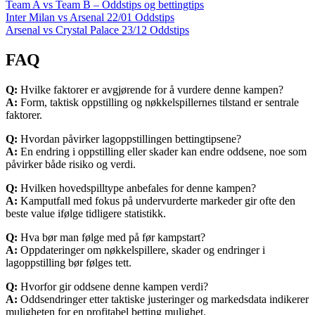
Team A vs Team B – Oddstips og bettingtips
Inter Milan vs Arsenal 22/01 Oddstips
Arsenal vs Crystal Palace 23/12 Oddstips
FAQ
Q:
Hvilke faktorer er avgjørende for å vurdere denne kampen?
A:
Form, taktisk oppstilling og nøkkelspillernes tilstand er sentrale
faktorer.
Q:
Hvordan påvirker lagoppstillingen bettingtipsene?
A:
En endring i oppstilling eller skader kan endre oddsene, noe som
påvirker både risiko og verdi.
Q:
Hvilken hovedspilltype anbefales for denne kampen?
A:
Kamputfall med fokus på undervurderte markeder gir ofte den
beste value ifølge tidligere statistikk.
Q:
Hva bør man følge med på før kampstart?
A:
Oppdateringer om nøkkelspillere, skader og endringer i
lagoppstilling bør følges tett.
Q:
Hvorfor gir oddsene denne kampen verdi?
A:
Oddsendringer etter taktiske justeringer og markedsdata indikerer
muligheten for en profitabel betting mulighet.