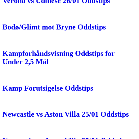
Verona vs Udinese 26/01 Oddstips
Bodø/Glimt mot Bryne Oddstips
Kampforhåndsvisning Oddstips for
Under 2,5 Mål
Kamp Forutsigelse Oddstips
Newcastle vs Aston Villa 25/01 Oddstips