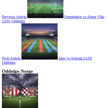
Previous Article
Fenerbahce vs Aston Villa
22/01 Oddstips
Next Article
Inter vs Arsenal 21/02
Oddstips
Oddstips Norge