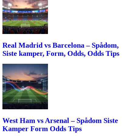
Real Madrid vs Barcelona – Spådom,
Siste kamper, Form, Odds, Odds Tips
West Ham vs Arsenal – Spådom Siste
Kamper Form Odds Tips