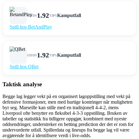
1.92
Kamputfall
ODDS
TIPS
Spill hos BetAndPlay
1.92
Kamputfall
ODDS
TIPS
Spill hos QBet
Taktisk analyse
Begge lag legger vekt på en organisert lagoppstilling med vekt på
defensive formasjoner, men med hurtige kontringer når muligheten
byr seg. Marseille kan stille med en tradisjonell 4-4-2, mens
Liverpool ofte benytter en fleksibel 4-3-3 oppstilling. Bruken av
tabeller og statistikk fra tidligere oppgjør, kombinert med nyeste
oddsendringer, understreker en betting prediction der det er rom for
undervurderte utfall. Spillerdata og lineups fra begge lag vil være
avgjørende for å identifisere verdi i live-odds.