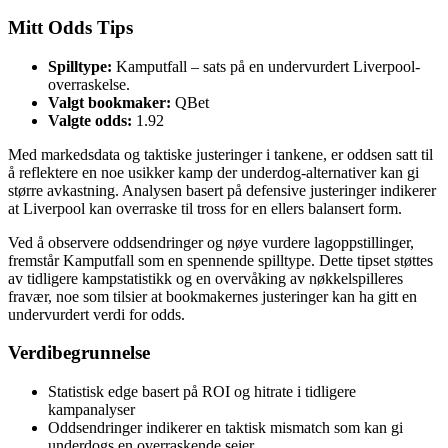
Mitt Odds Tips
Spilltype:
Kamputfall – sats på en undervurdert Liverpool-
overraskelse.
Valgt bookmaker:
QBet
Valgte odds:
1.92
Med markedsdata og taktiske justeringer i tankene, er oddsen satt til
å reflektere en noe usikker kamp der underdog-alternativer kan gi
større avkastning. Analysen basert på defensive justeringer indikerer
at Liverpool kan overraske til tross for en ellers balansert form.
Ved å observere oddsendringer og nøye vurdere lagoppstillinger,
fremstår Kamputfall som en spennende spilltype. Dette tipset støttes
av tidligere kampstatistikk og en overvåking av nøkkelspilleres
fravær, noe som tilsier at bookmakernes justeringer kan ha gitt en
undervurdert verdi for odds.
Verdibegrunnelse
Statistisk edge basert på ROI og hitrate i tidligere
kampanalyser
Oddsendringer indikerer en taktisk mismatch som kan gi
underdogs en overraskende seier