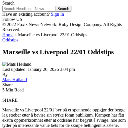
Search
Have an existing account?
Sign In
Follow US
© 2022 Foxiz News Network. Ruby Design Company. All Rights
Reserved.
Home
»
Marseille vs Liverpool 22/01 Oddstips
Oddstips
Marseille vs Liverpool 22/01 Oddstips
Last updated: January 20, 2026 3:04 pm
By
Mats Høiland
Share
5 Min Read
SHARE
Marseille vs Liverpool 22/01 byr på et spennende oppgjør der begge
lag streber etter å bevise sin styrke foran publikum. Kampen har fått
ekstra oppmerksomhet etter at oddsene har begynt å svinge, noe som
tyder på interessante value bets for de skarpe bettingentusiastene.