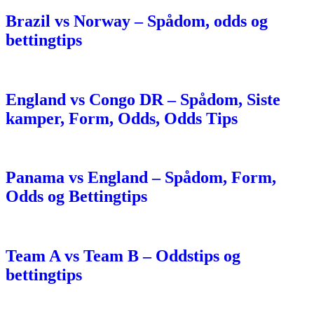
Brazil vs Norway – Spådom, odds og
bettingtips
England vs Congo DR – Spådom, Siste
kamper, Form, Odds, Odds Tips
Panama vs England – Spådom, Form,
Odds og Bettingtips
Team A vs Team B – Oddstips og
bettingtips