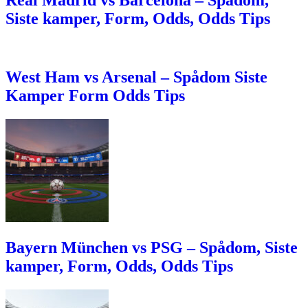
Real Madrid vs Barcelona – Spådom,
Siste kamper, Form, Odds, Odds Tips
West Ham vs Arsenal – Spådom Siste
Kamper Form Odds Tips
Bayern München vs PSG – Spådom, Siste
kamper, Form, Odds, Odds Tips