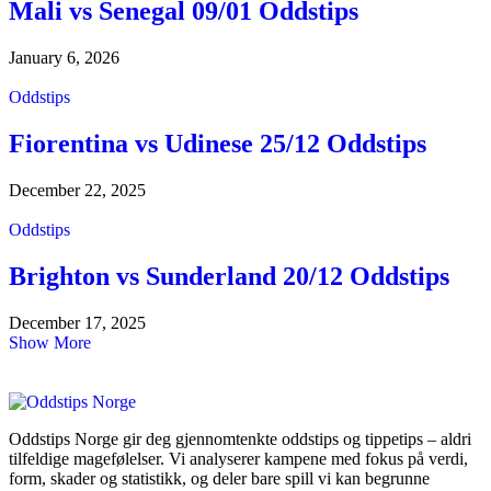
Mali vs Senegal 09/01 Oddstips
January 6, 2026
Oddstips
Fiorentina vs Udinese 25/12 Oddstips
December 22, 2025
Oddstips
Brighton vs Sunderland 20/12 Oddstips
December 17, 2025
Show More
Oddstips Norge gir deg gjennomtenkte oddstips og tippetips – aldri
tilfeldige magefølelser. Vi analyserer kampene med fokus på verdi,
form, skader og statistikk, og deler bare spill vi kan begrunne