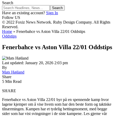
Search
Have an existing account?
Sign In
Follow US
© 2022 Foxiz News Network. Ruby Design Company. All Rights
Reserved.
Home
»
Fenerbahce vs Aston Villa 22/01 Oddstips
Oddstips
Fenerbahce vs Aston Villa 22/01 Oddstips
Last updated: January 20, 2026 2:03 pm
By
Mats Høiland
Share
5 Min Read
SHARE
Fenerbahce vs Aston Villa 22/01 byr på en spennende kamp hvor
lagene kjemper om å vise hvem som har den beste form og taktiske
tilnærmingen. Kampen har et tydelig bettingmoment, med begge
sider som har vist svingninger i de siste kampene. Les gjerne vår