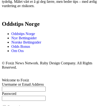
tydelig. Målet vårt er å gi deg færre, men bedre tips – med ærlig
vurdering av risikoen.
Oddstips Norge
Oddstips Norge
Nye Bettingsider
Norske Bettingsider
Odds Bonus
Om Oss
© Foxiz News Network. Ruby Design Company. All Rights
Reserved.
Welcome to Foxiz
Username or Email Address
Password