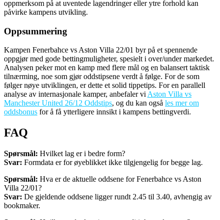
oppmerksom på at uventede lagendringer eller ytre forhold kan
påvirke kampens utvikling.
Oppsummering
Kampen Fenerbahce vs Aston Villa 22/01 byr på et spennende
oppgjør med gode bettingmuligheter, spesielt i over/under markedet.
Analysen peker mot en kamp med flere mål og en balansert taktisk
tilnærming, noe som gjør oddstipsene verdt å følge. For de som
følger nøye utviklingen, er dette et solid tippetips. For en parallell
analyse av internasjonale kamper, anbefaler vi
Aston Villa vs
Manchester United 26/12 Oddstips
, og du kan også
les mer om
oddsbonus
for å få ytterligere innsikt i kampens bettingverdi.
FAQ
Spørsmål:
Hvilket lag er i bedre form?
Svar:
Formdata er for øyeblikket ikke tilgjengelig for begge lag.
Spørsmål:
Hva er de aktuelle oddsene for Fenerbahce vs Aston
Villa 22/01?
Svar:
De gjeldende oddsene ligger rundt 2.45 til 3.40, avhengig av
bookmaker.