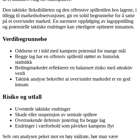
Den taktiske fleksibiliteten og den offensive spillestilen hos lagene, i
tillegg til markedsobservasjoner, gir en solid begrunnelse for å satse
på et over/under marked. En nærmere oppfølging av lagoppstilling
og potensielle taktiske endringer kan ytterligere optimere innsatsen.
Verdibegrunnelse
Oddsene er i tråd med kampens potensial for mange mål
Begge lag har en offensiv spillestil støttet av historisk
statistikk
Bettingmarkedet reflekterer en balansert risiko med attraktiv
verdi
Taktisk analyse bekrefter at over/under markedet er en god
innsats
Risiko og utfall
Uventede taktiske endringer
Skade eller suspensjon av sentrale spillere
Overraskende defensiv justering fra begge lag
Endringer i værforhold som påvirker kampens flyt
Selv om analysen peker mot en høy målrate, bør man være