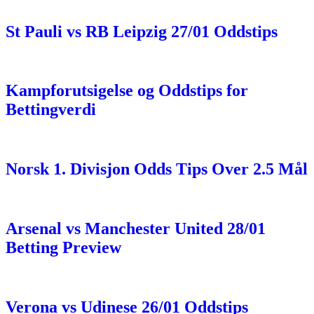
St Pauli vs RB Leipzig 27/01 Oddstips
Kampforutsigelse og Oddstips for
Bettingverdi
Norsk 1. Divisjon Odds Tips Over 2.5 Mål
Arsenal vs Manchester United 28/01
Betting Preview
Verona vs Udinese 26/01 Oddstips