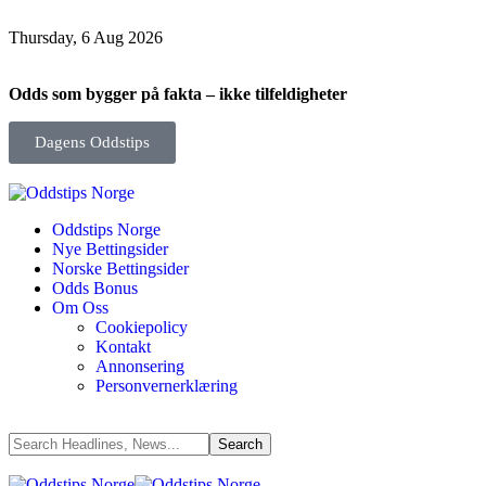
Thursday, 6 Aug 2026
Odds som bygger på fakta – ikke tilfeldigheter
Dagens Oddstips
Oddstips Norge
Nye Bettingsider
Norske Bettingsider
Odds Bonus
Om Oss
Cookiepolicy
Kontakt
Annonsering
Personvernerklæring