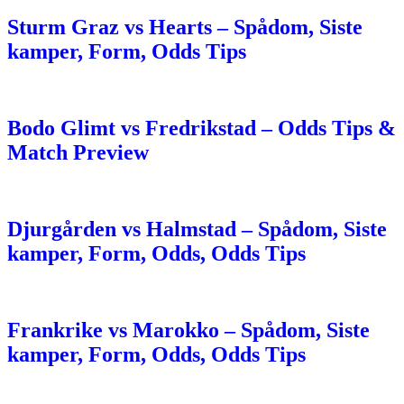
Sturm Graz vs Hearts – Spådom, Siste
kamper, Form, Odds Tips
Bodo Glimt vs Fredrikstad – Odds Tips &
Match Preview
Djurgården vs Halmstad – Spådom, Siste
kamper, Form, Odds, Odds Tips
Frankrike vs Marokko – Spådom, Siste
kamper, Form, Odds, Odds Tips