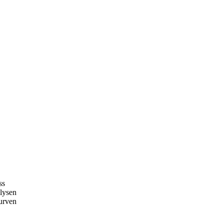
ss
alysen
kurven