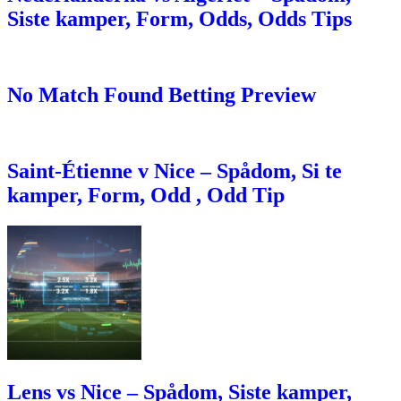
Siste kamper, Form, Odds, Odds Tips
No Match Found Betting Preview
Saint-Étienne v Nice – Spådom, Si te
kamper, Form, Odd , Odd Tip
Lens vs Nice – Spådom, Siste kamper,