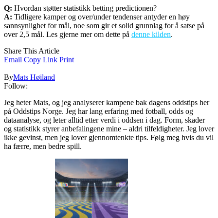
Q:
Hvordan støtter statistikk betting predictionen?
A:
Tidligere kamper og over/under tendenser antyder en høy
sannsynlighet for mål, noe som gir et solid grunnlag for å satse på
over 2,5 mål. Les gjerne mer om dette på
denne kilden
.
Share This Article
Email
Copy Link
Print
By
Mats Høiland
Follow:
Jeg heter Mats, og jeg analyserer kampene bak dagens oddstips her
på Oddstips Norge. Jeg har lang erfaring med fotball, odds og
dataanalyse, og leter alltid etter verdi i oddsen i dag. Form, skader
og statistikk styrer anbefalingene mine – aldri tilfeldigheter. Jeg lover
ikke gevinst, men jeg lover gjennomtenkte tips. Følg meg hvis du vil
ha færre, men bedre spill.