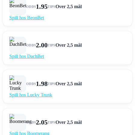
1.95
Over 2,5 mål
ODDS
TIPS
Spill hos BeonBet
2.00
Over 2,5 mål
ODDS
TIPS
Spill hos DachBet
1.98
Over 2,5 mål
ODDS
TIPS
Spill hos Lucky Trunk
2.05
Over 2,5 mål
ODDS
TIPS
Spill hos Boomerang