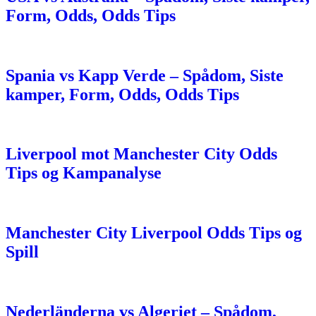
Form, Odds, Odds Tips
Spania vs Kapp Verde – Spådom, Siste
kamper, Form, Odds, Odds Tips
Liverpool mot Manchester City Odds
Tips og Kampanalyse
Manchester City Liverpool Odds Tips og
Spill
Nederländerna vs Algeriet – Spådom,