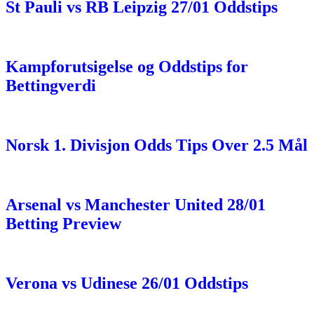
St Pauli vs RB Leipzig 27/01 Oddstips
Kampforutsigelse og Oddstips for
Bettingverdi
Norsk 1. Divisjon Odds Tips Over 2.5 Mål
Arsenal vs Manchester United 28/01
Betting Preview
Verona vs Udinese 26/01 Oddstips