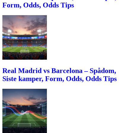
Form, Odds, Odds Tips
Real Madrid vs Barcelona – Spådom,
Siste kamper, Form, Odds, Odds Tips