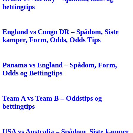
bettingtips
England vs Congo DR – Spådom, Siste
kamper, Form, Odds, Odds Tips
Panama vs England – Spådom, Form,
Odds og Bettingtips
Team A vs Team B – Oddstips og
bettingtips
USA vs Australia – Spådom, Siste kamper,