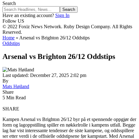
Search
Have an existing account?
Sign In
Follow US
© 2022 Foxiz News Network. Ruby Design Company. All Rights
Reserved.
Home
»
Arsenal vs Brighton 26/12 Oddstips
Oddstips
Arsenal vs Brighton 26/12 Oddstips
Last updated: December 27, 2025 2:02 pm
By
Mats Høiland
Share
5 Min Read
SHARE
Kampen Arsenal vs Brighton 26/12 byr på et spennende oppgjør der
form og lagoppstilling spiller en nøkkelrolle i kampens utfall. Begge
lag har vist interessante tendenser de siste kampene, og oddsspillere
ser etter verdi i de offisielle oddstipsene før kampstart. Med Arsenal