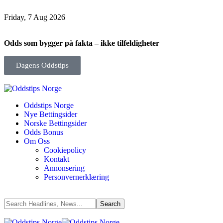
Friday, 7 Aug 2026
Odds som bygger på fakta – ikke tilfeldigheter
Dagens Oddstips
Oddstips Norge
Nye Bettingsider
Norske Bettingsider
Odds Bonus
Om Oss
Cookiepolicy
Kontakt
Annonsering
Personvernerklæring