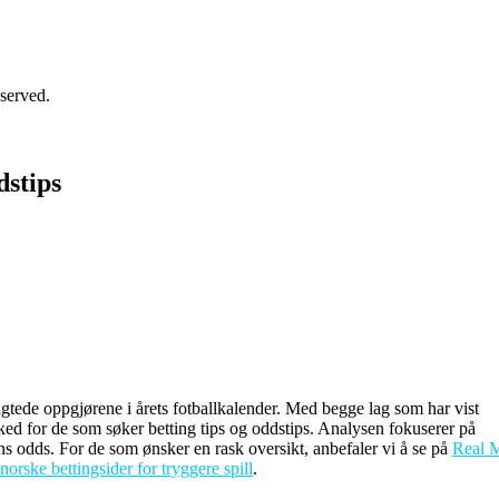
served.
stips
gtede oppgjørene i årets fotballkalender. Med begge lag som har vist
ked for de som søker betting tips og oddstips. Analysen fokuserer på
mpens odds. For de som ønsker en rask oversikt, anbefaler vi å se på
Real 
 norske bettingsider for tryggere spill
.