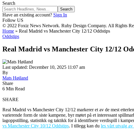
Search
Have an existing account?
Sign In
Follow US
© 2022 Foxiz News Network. Ruby Design Company. All Rights Re
Home
»
Real Madrid vs Manchester City 12/12 Oddstips
Oddstips
Real Madrid vs Manchester City 12/12 Odd
Last updated: December 10, 2025 11:07 am
By
Mats Høiland
Share
6 Min Read
SHARE
Real Madrid vs Manchester City 12/12 markerer et av de mest etterlen
varierende form de siste kampene, byr møtet på et interessant spillmar
lagoppstilling, statistikk og taktikk for å identifisere verdispill i ka
vs Manchester City 10/12 Oddstips
. I tillegg kan du
les vårt utvalg av