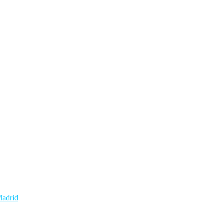
Madrid