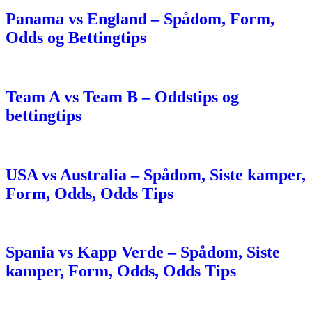
Panama vs England – Spådom, Form,
Odds og Bettingtips
Team A vs Team B – Oddstips og
bettingtips
USA vs Australia – Spådom, Siste kamper,
Form, Odds, Odds Tips
Spania vs Kapp Verde – Spådom, Siste
kamper, Form, Odds, Odds Tips