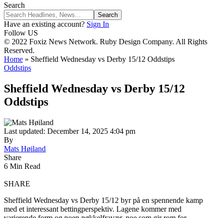
Search
Have an existing account?
Sign In
Follow US
© 2022 Foxiz News Network. Ruby Design Company. All Rights
Reserved.
Home
»
Sheffield Wednesday vs Derby 15/12 Oddstips
Oddstips
Sheffield Wednesday vs Derby 15/12
Oddstips
Last updated: December 14, 2025 4:04 pm
By
Mats Høiland
Share
6 Min Read
SHARE
Sheffield Wednesday vs Derby 15/12 byr på en spennende kamp
med et interessant bettingperspektiv. Lagene kommer med
varierende form og noen nøkkelfravær, noe som gir rom for