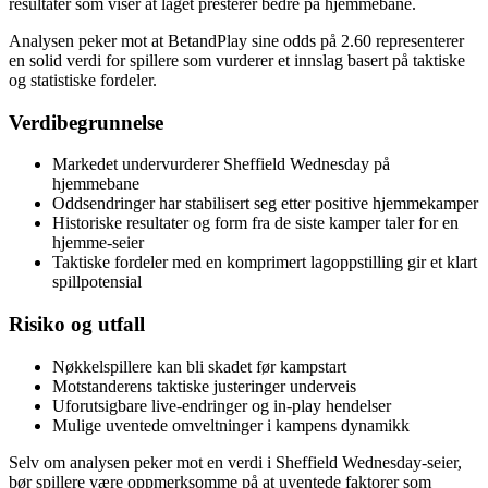
resultater som viser at laget presterer bedre på hjemmebane.
Analysen peker mot at BetandPlay sine odds på 2.60 representerer
en solid verdi for spillere som vurderer et innslag basert på taktiske
og statistiske fordeler.
Verdibegrunnelse
Markedet undervurderer Sheffield Wednesday på
hjemmebane
Oddsendringer har stabilisert seg etter positive hjemmekamper
Historiske resultater og form fra de siste kamper taler for en
hjemme-seier
Taktiske fordeler med en komprimert lagoppstilling gir et klart
spillpotensial
Risiko og utfall
Nøkkelspillere kan bli skadet før kampstart
Motstanderens taktiske justeringer underveis
Uforutsigbare live-endringer og in-play hendelser
Mulige uventede omveltninger i kampens dynamikk
Selv om analysen peker mot en verdi i Sheffield Wednesday-seier,
bør spillere være oppmerksomme på at uventede faktorer som