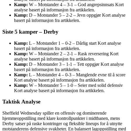
Kamp:
W – Motstander 4 – 3-1 – God angrepsinnsats
Kort
analyse basert på informasjon fra artikkelen.
Kamp:
D – Motstander 5 – 2-2 – Jevn oppgjør
Kort analyse
basert på informasjon fra artikkelen.
Siste 5 kamper – Derby
Kamp:
L – Motstander 1 – 0-2 – Dårlig start
Kort analyse
basert på informasjon fra artikkelen.
Kamp:
W – Motstander 2 – 2-1 – Rask reversering
Kort
analyse basert på informasjon fra artikkelen.
Kamp:
D – Motstander 3 – 1-1 – Tett oppgjør
Kort analyse
basert på informasjon fra artikkelen.
Kamp:
L – Motstander 4 – 0-3 – Manglende evne til å score
Kort analyse basert på informasjon fra artikkelen.
Kamp:
W – Motstander 5 – 1-0 – Seier med solid defensiv
Kort analyse basert på informasjon fra artikkelen.
Taktisk Analyse
Sheffield Wednesday spiller en offensiv og dominerende
hjemmeoppstilling med klare kontrollpunkter i midtbanen, mens
Derby satser på raske kontringer og fleksible lineups for å utnytte
motstanderens defensive svakheter. En balansert lagoppstilling med