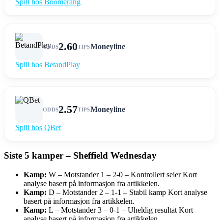
Spill hos Boomerang
2.60
Moneyline
ODDS
TIPS
Spill hos BetandPlay
2.57
Moneyline
ODDS
TIPS
Spill hos QBet
Siste 5 kamper – Sheffield Wednesday
Kamp:
W – Motstander 1 – 2-0 – Kontrollert seier
Kort
analyse basert på informasjon fra artikkelen.
Kamp:
D – Motstander 2 – 1-1 – Stabil kamp
Kort analyse
basert på informasjon fra artikkelen.
Kamp:
L – Motstander 3 – 0-1 – Uheldig resultat
Kort
analyse basert på informasjon fra artikkelen.