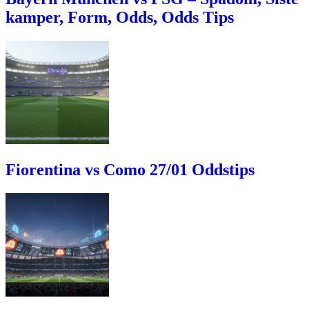
kamper, Form, Odds, Odds Tips
Fiorentina vs Como 27/01 Oddstips