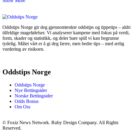
Show More
Oddstips Norge gir deg gjennomtenkte oddstips og tippetips – aldri
tilfeldige magefølelser. Vi analyserer kampene med fokus på verdi,
form, skader og statistikk, og deler bare spill vi kan begrunne
tydelig. Målet vårt er å gi deg færre, men bedre tips – med ærlig
vurdering av risikoen.
Oddstips Norge
Oddstips Norge
Nye Bettingsider
Norske Bettingsider
Odds Bonus
Om Oss
© Foxiz News Network. Ruby Design Company. All Rights
Reserved.