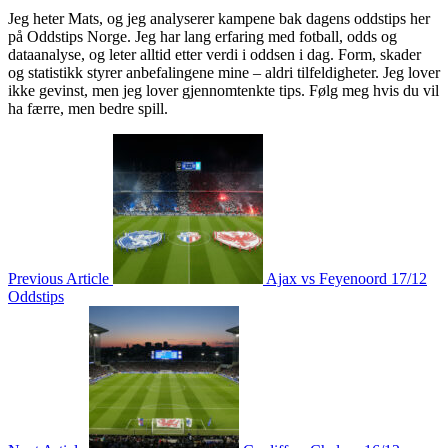
Jeg heter Mats, og jeg analyserer kampene bak dagens oddstips her
på Oddstips Norge. Jeg har lang erfaring med fotball, odds og
dataanalyse, og leter alltid etter verdi i oddsen i dag. Form, skader
og statistikk styrer anbefalingene mine – aldri tilfeldigheter. Jeg lover
ikke gevinst, men jeg lover gjennomtenkte tips. Følg meg hvis du vil
ha færre, men bedre spill.
Previous Article
Ajax vs Feyenoord 17/12
Oddstips