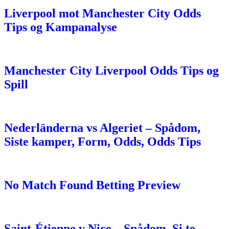
Liverpool mot Manchester City Odds
Tips og Kampanalyse
Manchester City Liverpool Odds Tips og
Spill
Nederländerna vs Algeriet – Spådom,
Siste kamper, Form, Odds, Odds Tips
No Match Found Betting Preview
Saint-Étienne v Nice – Spådom, Si te