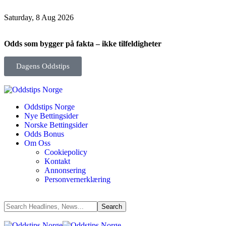
Saturday, 8 Aug 2026
Odds som bygger på fakta – ikke tilfeldigheter
Dagens Oddstips
Oddstips Norge
Nye Bettingsider
Norske Bettingsider
Odds Bonus
Om Oss
Cookiepolicy
Kontakt
Annonsering
Personvernerklæring