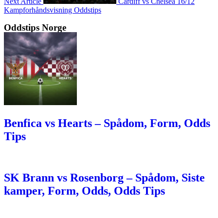
Next Article
Cardiff vs Chelsea 16/12
Kampforhåndsvisning Oddstips
Oddstips Norge
Benfica vs Hearts – Spådom, Form, Odds
Tips
SK Brann vs Rosenborg – Spådom, Siste
kamper, Form, Odds, Odds Tips