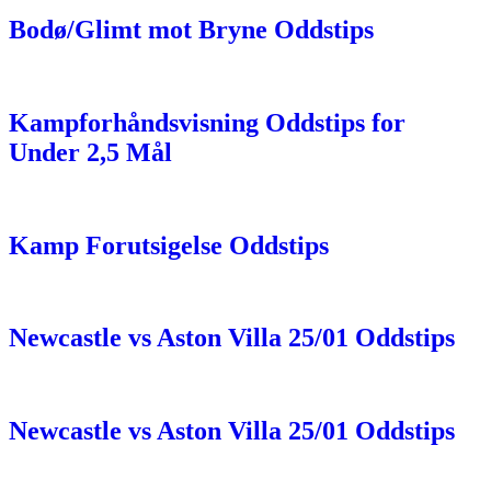
Bodø/Glimt mot Bryne Oddstips
Kampforhåndsvisning Oddstips for
Under 2,5 Mål
Kamp Forutsigelse Oddstips
Newcastle vs Aston Villa 25/01 Oddstips
Newcastle vs Aston Villa 25/01 Oddstips