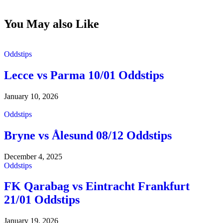
You May also Like
Oddstips
Lecce vs Parma 10/01 Oddstips
January 10, 2026
Oddstips
Bryne vs Ålesund 08/12 Oddstips
December 4, 2025
Oddstips
FK Qarabag vs Eintracht Frankfurt
21/01 Oddstips
January 19, 2026