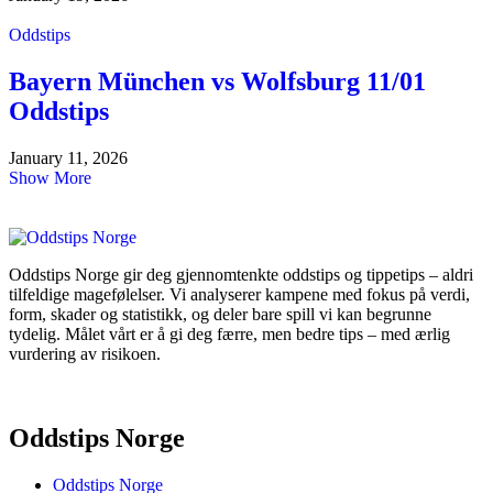
Oddstips
Bayern München vs Wolfsburg 11/01
Oddstips
January 11, 2026
Show More
Oddstips Norge gir deg gjennomtenkte oddstips og tippetips – aldri
tilfeldige magefølelser. Vi analyserer kampene med fokus på verdi,
form, skader og statistikk, og deler bare spill vi kan begrunne
tydelig. Målet vårt er å gi deg færre, men bedre tips – med ærlig
vurdering av risikoen.
Oddstips Norge
Oddstips Norge