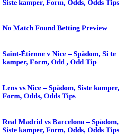
Siste kamper, Form, Odds, Odds Tips
No Match Found Betting Preview
Saint-Étienne v Nice – Spådom, Si te
kamper, Form, Odd , Odd Tip
Lens vs Nice – Spådom, Siste kamper,
Form, Odds, Odds Tips
Real Madrid vs Barcelona – Spådom,
Siste kamper, Form, Odds, Odds Tips