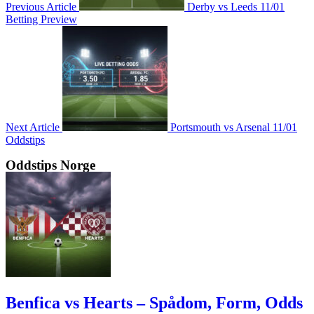
Previous Article
Derby vs Leeds 11/01
Betting Preview
Next Article
Portsmouth vs Arsenal 11/01
Oddstips
Oddstips Norge
Benfica vs Hearts – Spådom, Form, Odds