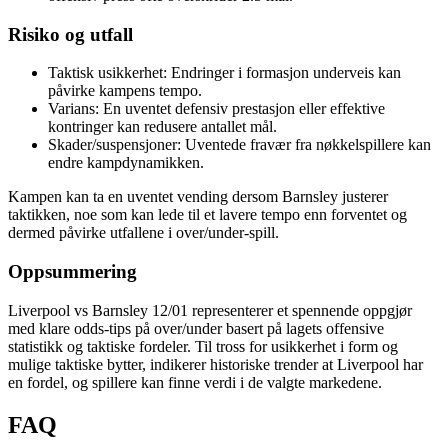
Risiko og utfall
Taktisk usikkerhet: Endringer i formasjon underveis kan
påvirke kampens tempo.
Varians: En uventet defensiv prestasjon eller effektive
kontringer kan redusere antallet mål.
Skader/suspensjoner: Uventede fravær fra nøkkelspillere kan
endre kampdynamikken.
Kampen kan ta en uventet vending dersom Barnsley justerer
taktikken, noe som kan lede til et lavere tempo enn forventet og
dermed påvirke utfallene i over/under-spill.
Oppsummering
Liverpool vs Barnsley 12/01 representerer et spennende oppgjør
med klare odds-tips på over/under basert på lagets offensive
statistikk og taktiske fordeler. Til tross for usikkerhet i form og
mulige taktiske bytter, indikerer historiske trender at Liverpool har
en fordel, og spillere kan finne verdi i de valgte markedene.
FAQ