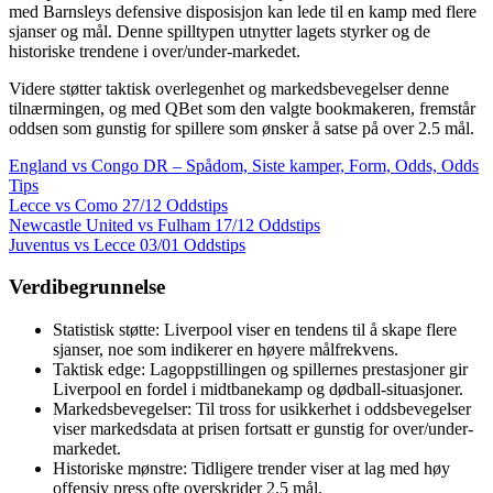
med Barnsleys defensive disposisjon kan lede til en kamp med flere
sjanser og mål. Denne spilltypen utnytter lagets styrker og de
historiske trendene i over/under-markedet.
Videre støtter taktisk overlegenhet og markedsbevegelser denne
tilnærmingen, og med QBet som den valgte bookmakeren, fremstår
oddsen som gunstig for spillere som ønsker å satse på over 2.5 mål.
England vs Congo DR – Spådom, Siste kamper, Form, Odds, Odds
Tips
Lecce vs Como 27/12 Oddstips
Newcastle United vs Fulham 17/12 Oddstips
Juventus vs Lecce 03/01 Oddstips
Verdibegrunnelse
Statistisk støtte: Liverpool viser en tendens til å skape flere
sjanser, noe som indikerer en høyere målfrekvens.
Taktisk edge: Lagoppstillingen og spillernes prestasjoner gir
Liverpool en fordel i midtbanekamp og dødball-situasjoner.
Markedsbevegelser: Til tross for usikkerhet i oddsbevegelser
viser markedsdata at prisen fortsatt er gunstig for over/under-
markedet.
Historiske mønstre: Tidligere trender viser at lag med høy
offensiv press ofte overskrider 2.5 mål.