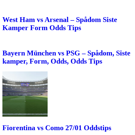
West Ham vs Arsenal – Spådom Siste
Kamper Form Odds Tips
Bayern München vs PSG – Spådom, Siste
kamper, Form, Odds, Odds Tips
Fiorentina vs Como 27/01 Oddstips