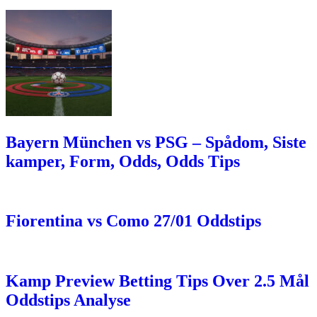
Bayern München vs PSG – Spådom, Siste
kamper, Form, Odds, Odds Tips
Fiorentina vs Como 27/01 Oddstips
Kamp Preview Betting Tips Over 2.5 Mål
Oddstips Analyse