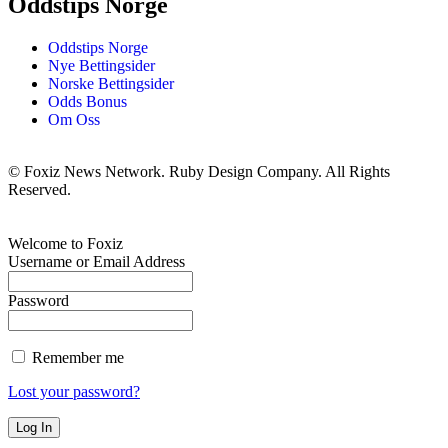
Oddstips Norge
Oddstips Norge
Nye Bettingsider
Norske Bettingsider
Odds Bonus
Om Oss
© Foxiz News Network. Ruby Design Company. All Rights
Reserved.
Welcome to Foxiz
Username or Email Address
Password
Remember me
Lost your password?