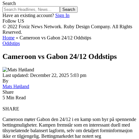
Search
Have an existing account?
Sign In
Follow US
© 2022 Foxiz News Network. Ruby Design Company. All Rights
Reserved.
Home
»
Cameroon vs Gabon 24/12 Oddstips
Oddstips
Cameroon vs Gabon 24/12 Oddstips
Last updated: December 22, 2025 5:03 pm
By
Mats Høiland
Share
5 Min Read
SHARE
Cameroon møter Gabon den 24/12 i en kamp som byr på spennende
bettingmuligheter. Kampen fremstår som en interessant duell med
tilsynelatende balansert lagform, selv om detaljert forminformasjon
ikke er tilgjengelig. Bettingmarkedet har notert seg