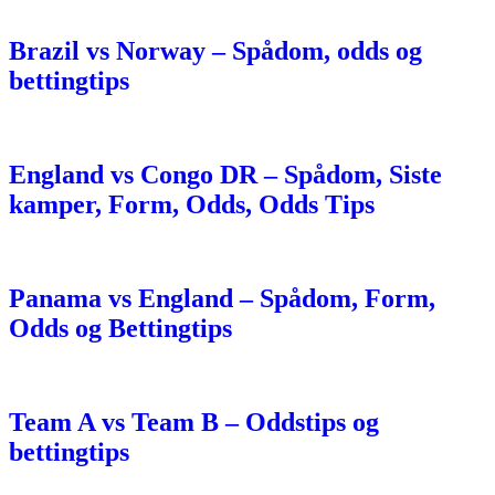
Brazil vs Norway – Spådom, odds og
bettingtips
England vs Congo DR – Spådom, Siste
kamper, Form, Odds, Odds Tips
Panama vs England – Spådom, Form,
Odds og Bettingtips
Team A vs Team B – Oddstips og
bettingtips