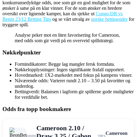
konkurransedyktige odds, noe som gir en god mulighet for de som
ønsker å satse på en klar vinner. For de som ønsker en bredere
oversikt over lignende kamper, kan du sjekke ut
Congo DR vs
Benin 23/12 Betting Tips
og se vårt utvalg av
norske bettingsider
for
tryggere spill.
Analyse peker mot en liten favorisering for Cameroon,
med odds som gir verdi på en overveid spillstrategi.
Nøkkelpunkter
Formindikatorer: Begge lag mangler fersk formdata.
Nøkkelopplysninger: Ingen signifikante frafall rapportert.
Hovedmarked: 1X2-markedet med fokus på kampens vinner.
Nåværende odds: Varierer rundt 2.10 – 3.50 på favoritter og
underdog.
Bettingverdi: Balansen i lagform gir spillerne gode muligheter
for verdifulle bet.
Odds fra topp bookmakere
Cameroon 2.10 /
Cameroon
Draw 3.25 / Gabon
ODDS
TIPS