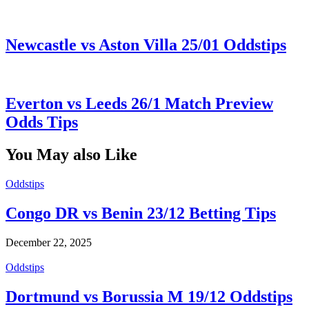
Newcastle vs Aston Villa 25/01 Oddstips
Everton vs Leeds 26/1 Match Preview
Odds Tips
You May also Like
Oddstips
Congo DR vs Benin 23/12 Betting Tips
December 22, 2025
Oddstips
Dortmund vs Borussia M 19/12 Oddstips