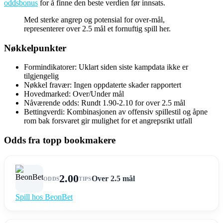
oddsbonus
for å finne den beste verdien før innsats.
Med sterke angrep og potensial for over-mål,
representerer over 2.5 mål et fornuftig spill her.
Nøkkelpunkter
Formindikatorer: Uklart siden siste kampdata ikke er
tilgjengelig
Nøkkel fravær: Ingen oppdaterte skader rapportert
Hovedmarked: Over/Under mål
Nåværende odds: Rundt 1.90-2.10 for over 2.5 mål
Bettingverdi: Kombinasjonen av offensiv spillestil og åpne
rom bak forsvaret gir mulighet for et angrepsrikt utfall
Odds fra topp bookmakere
2.00
Over 2.5 mål
ODDS
TIPS
Spill hos BeonBet