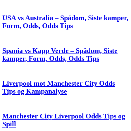
USA vs Australia – Spådom, Siste kamper,
Form, Odds, Odds Tips
Spania vs Kapp Verde – Spådom, Siste
kamper, Form, Odds, Odds Tips
Liverpool mot Manchester City Odds
Tips og Kampanalyse
Manchester City Liverpool Odds Tips og
Spill