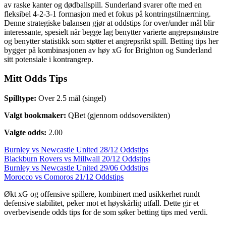
av raske kanter og dødballspill. Sunderland svarer ofte med en
fleksibel 4-2-3-1 formasjon med et fokus på kontringstilnærming.
Denne strategiske balansen gjør at oddstips for over/under mål blir
interessante, spesielt når begge lag benytter varierte angrepsmønstre
og benytter statistikk som støtter et angrepsrikt spill. Betting tips her
bygger på kombinasjonen av høy xG for Brighton og Sunderland
sitt potensiale i kontrangrep.
Mitt Odds Tips
Spilltype:
Over 2.5 mål (singel)
Valgt bookmaker:
QBet (gjennom oddsoversikten)
Valgte odds:
2.00
Burnley vs Newcastle United 28/12 Oddstips
Blackburn Rovers vs Millwall 20/12 Oddstips
Burnley vs Newcastle United 29/06 Oddstips
Morocco vs Comoros 21/12 Oddstips
Økt xG og offensive spillere, kombinert med usikkerhet rundt
defensive stabilitet, peker mot et høyskårlig utfall. Dette gir et
overbevisende odds tips for de som søker betting tips med verdi.