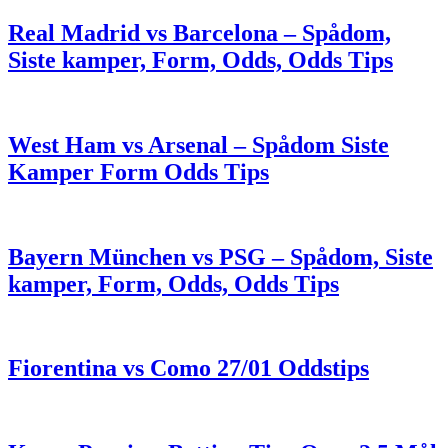
Real Madrid vs Barcelona – Spådom,
Siste kamper, Form, Odds, Odds Tips
West Ham vs Arsenal – Spådom Siste
Kamper Form Odds Tips
Bayern München vs PSG – Spådom, Siste
kamper, Form, Odds, Odds Tips
Fiorentina vs Como 27/01 Oddstips