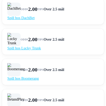
2.00
Over 2.5 mål
ODDS
TIPS
Spill hos DachBet
2.00
Over 2.5 mål
ODDS
TIPS
Spill hos Lucky Trunk
2.00
Over 2.5 mål
ODDS
TIPS
Spill hos Boomerang
2.00
Over 2.5 mål
ODDS
TIPS