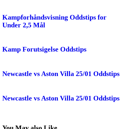
Kampforhåndsvisning Oddstips for
Under 2,5 Mål
Kamp Forutsigelse Oddstips
Newcastle vs Aston Villa 25/01 Oddstips
Newcastle vs Aston Villa 25/01 Oddstips
You May also Like