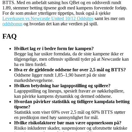
BTTS. Med en anbefalt satsing hos QBet og en oddsverdi rundt
1.89, stemmer betting tipsene godt med kampens forventede forløp.
For de som ønsker ytterligere tippetips, husk også å sjekke
Leverkusen vs Newcastle United 10/12 Oddstips
samt les mer om
oddsbonus
og hvordan det kan øke verdien på spill.
FAQ
Hvilket lag er i bedre form før kampen?
Begge lag har usikre formdata, da de siste kampene ikke er
tilgjengelige, men offensiv spillestil tyder på at Newcastle kan
ha en liten fordel.
Hva er de gjeldende oddsene for over 2,5 mål og BTTS?
Oddsene ligger rundt 1,85–1,90 basert på de siste
markedsbevegelsene.
Hvilken betydning har lagoppstilling og spillere?
Lagoppstilling og lineups, spesielt fravær av nøkkelspillere,
kan påvirke kampens dynamikk og dermed oddsene.
Hvordan påvirker statistikk og tidligere kampdata betting
tipsene?
Statistikk som viser 69% over 2,5 mål og 60% BTTS støtter
en prediksjon med høy sannsynlighet for mål.
Hvilke risikofaktorer bør man være oppmerksom på?
Risiko inkluderer skader, suspensjoner og uforutsette taktiske