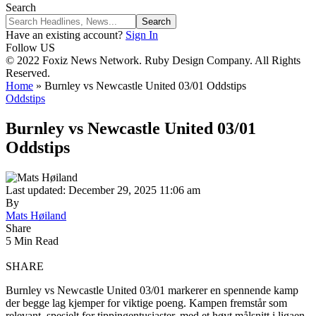
Search
Have an existing account?
Sign In
Follow US
© 2022 Foxiz News Network. Ruby Design Company. All Rights
Reserved.
Home
»
Burnley vs Newcastle United 03/01 Oddstips
Oddstips
Burnley vs Newcastle United 03/01
Oddstips
Last updated: December 29, 2025 11:06 am
By
Mats Høiland
Share
5 Min Read
SHARE
Burnley vs Newcastle United 03/01 markerer en spennende kamp
der begge lag kjemper for viktige poeng. Kampen fremstår som
relevant, spesielt for tippingentusiaster, med et høyt målsnitt i ligaen