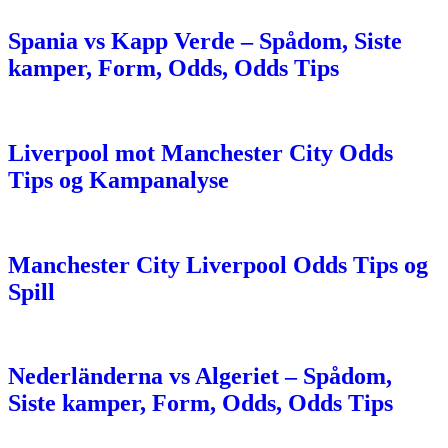
Spania vs Kapp Verde – Spådom, Siste
kamper, Form, Odds, Odds Tips
Liverpool mot Manchester City Odds
Tips og Kampanalyse
Manchester City Liverpool Odds Tips og
Spill
Nederländerna vs Algeriet – Spådom,
Siste kamper, Form, Odds, Odds Tips