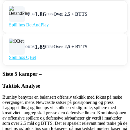
1.86
Over 2,5 + BTTS
ODDS
TIPS
Spill hos BetAndPlay
1.89
Over 2,5 + BTTS
ODDS
TIPS
Spill hos QBet
Siste 5 kamper –
Taktisk Analyse
Burnley benytter en balansert offensiv taktikk med fokus på raske
overganger, mens Newcastle satser på posisjonering og press.
Lagoppstilling og lineups vil spille en viktig rolle; spillere med
kreativitet i angrep skal presse den defensive linjen. Kombinasjonen
av offensive spillere og defensive sårbarheter gir verdi i markeder
som over 2,5 mål og BTTS. Det er spesielt relevant med tanke på de
tippetips og odds tips som fokuserer på markedsbetingelser basert på