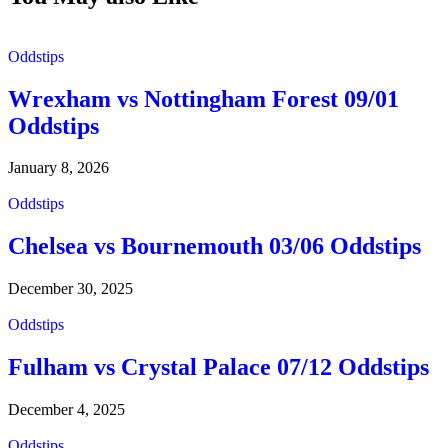
Oddstips
Wrexham vs Nottingham Forest 09/01
Oddstips
January 8, 2026
Oddstips
Chelsea vs Bournemouth 03/06 Oddstips
December 30, 2025
Oddstips
Fulham vs Crystal Palace 07/12 Oddstips
December 4, 2025
Oddstips