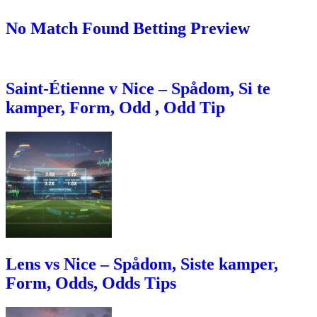
No Match Found Betting Preview
Saint-Étienne v Nice – Spådom, Si te
kamper, Form, Odd , Odd Tip
Lens vs Nice – Spådom, Siste kamper,
Form, Odds, Odds Tips