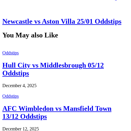
Newcastle vs Aston Villa 25/01 Oddstips
You May also Like
Oddstips
Hull City vs Middlesbrough 05/12
Oddstips
December 4, 2025
Oddstips
AFC Wimbledon vs Mansfield Town
13/12 Oddstips
December 12, 2025