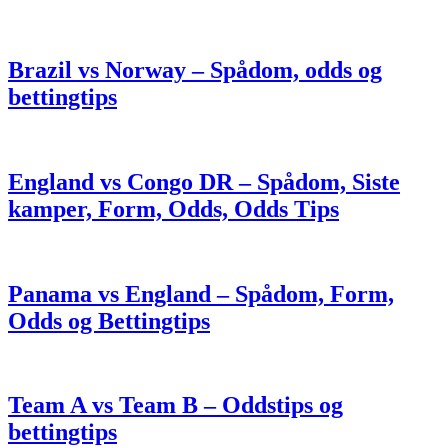
Brazil vs Norway – Spådom, odds og
bettingtips
England vs Congo DR – Spådom, Siste
kamper, Form, Odds, Odds Tips
Panama vs England – Spådom, Form,
Odds og Bettingtips
Team A vs Team B – Oddstips og
bettingtips