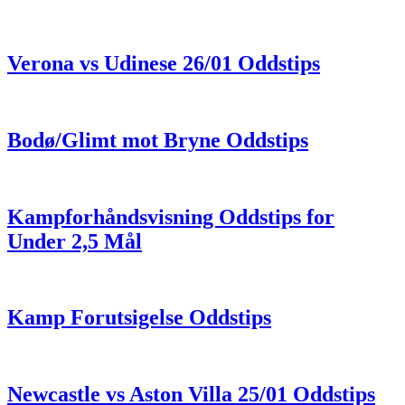
Verona vs Udinese 26/01 Oddstips
Bodø/Glimt mot Bryne Oddstips
Kampforhåndsvisning Oddstips for
Under 2,5 Mål
Kamp Forutsigelse Oddstips
Newcastle vs Aston Villa 25/01 Oddstips