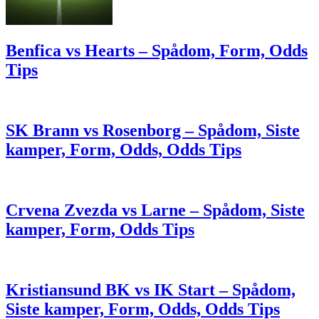
Benfica vs Hearts – Spådom, Form, Odds
Tips
SK Brann vs Rosenborg – Spådom, Siste
kamper, Form, Odds, Odds Tips
Crvena Zvezda vs Larne – Spådom, Siste
kamper, Form, Odds Tips
Kristiansund BK vs IK Start – Spådom,
Siste kamper, Form, Odds, Odds Tips