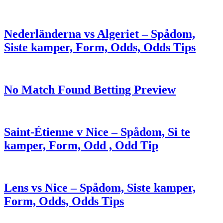
Nederländerna vs Algeriet – Spådom,
Siste kamper, Form, Odds, Odds Tips
No Match Found Betting Preview
Saint-Étienne v Nice – Spådom, Si te
kamper, Form, Odd , Odd Tip
Lens vs Nice – Spådom, Siste kamper,
Form, Odds, Odds Tips