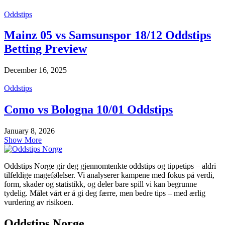
Oddstips
Mainz 05 vs Samsunspor 18/12 Oddstips
Betting Preview
December 16, 2025
Oddstips
Como vs Bologna 10/01 Oddstips
January 8, 2026
Show More
Oddstips Norge gir deg gjennomtenkte oddstips og tippetips – aldri
tilfeldige magefølelser. Vi analyserer kampene med fokus på verdi,
form, skader og statistikk, og deler bare spill vi kan begrunne
tydelig. Målet vårt er å gi deg færre, men bedre tips – med ærlig
vurdering av risikoen.
Oddstips Norge