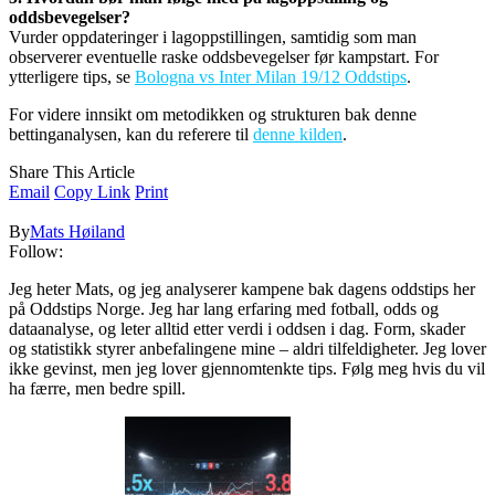
oddsbevegelser?
Vurder oppdateringer i lagoppstillingen, samtidig som man
observerer eventuelle raske oddsbevegelser før kampstart. For
ytterligere tips, se
Bologna vs Inter Milan 19/12 Oddstips
.
For videre innsikt om metodikken og strukturen bak denne
bettinganalysen, kan du referere til
denne kilden
.
Share This Article
Email
Copy Link
Print
By
Mats Høiland
Follow:
Jeg heter Mats, og jeg analyserer kampene bak dagens oddstips her
på Oddstips Norge. Jeg har lang erfaring med fotball, odds og
dataanalyse, og leter alltid etter verdi i oddsen i dag. Form, skader
og statistikk styrer anbefalingene mine – aldri tilfeldigheter. Jeg lover
ikke gevinst, men jeg lover gjennomtenkte tips. Følg meg hvis du vil
ha færre, men bedre spill.