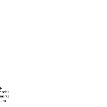
g.
de odds
å merke
e mer