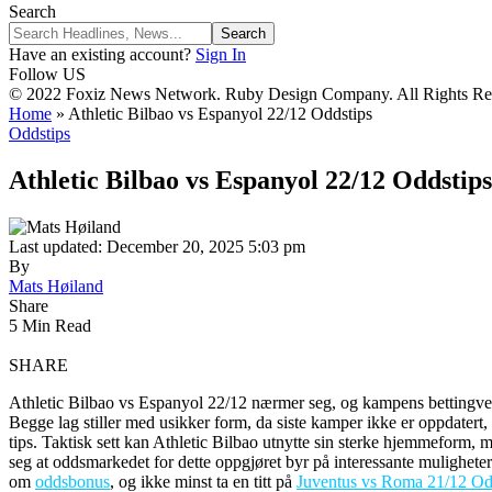
Search
Have an existing account?
Sign In
Follow US
© 2022 Foxiz News Network. Ruby Design Company. All Rights Re
Home
»
Athletic Bilbao vs Espanyol 22/12 Oddstips
Oddstips
Athletic Bilbao vs Espanyol 22/12 Oddstips
Last updated: December 20, 2025 5:03 pm
By
Mats Høiland
Share
5 Min Read
SHARE
Athletic Bilbao vs Espanyol 22/12 nærmer seg, og kampens bettingve
Begge lag stiller med usikker form, da siste kamper ikke er oppdatert, 
tips. Taktisk sett kan Athletic Bilbao utnytte sin sterke hjemmeform,
seg at oddsmarkedet for dette oppgjøret byr på interessante muligheter
om
oddsbonus
, og ikke minst ta en titt på
Juventus vs Roma 21/12 Od