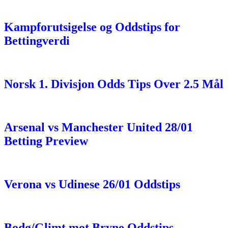
Kampforutsigelse og Oddstips for
Bettingverdi
Norsk 1. Divisjon Odds Tips Over 2.5 Mål
Arsenal vs Manchester United 28/01
Betting Preview
Verona vs Udinese 26/01 Oddstips
Bodø/Glimt mot Bryne Oddstips