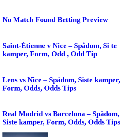
No Match Found Betting Preview
Saint-Étienne v Nice – Spådom, Si te
kamper, Form, Odd , Odd Tip
Lens vs Nice – Spådom, Siste kamper,
Form, Odds, Odds Tips
Real Madrid vs Barcelona – Spådom,
Siste kamper, Form, Odds, Odds Tips