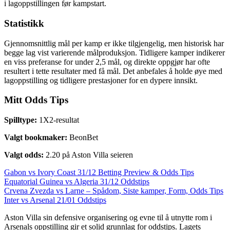
i lagoppstillingen før kampstart.
Statistikk
Gjennomsnittlig mål per kamp er ikke tilgjengelig, men historisk har
begge lag vist varierende målproduksjon. Tidligere kamper indikerer
en viss preferanse for under 2,5 mål, og direkte oppgjør har ofte
resultert i tette resultater med få mål. Det anbefales å holde øye med
lagoppstilling og tidligere prestasjoner for en dypere innsikt.
Mitt Odds Tips
Spilltype:
1X2-resultat
Valgt bookmaker:
BeonBet
Valgt odds:
2.20 på Aston Villa seieren
Gabon vs Ivory Coast 31/12 Betting Preview & Odds Tips
Equatorial Guinea vs Algeria 31/12 Oddstips
Crvena Zvezda vs Larne – Spådom, Siste kamper, Form, Odds Tips
Inter vs Arsenal 21/01 Oddstips
Aston Villa sin defensive organisering og evne til å utnytte rom i
Arsenals oppstilling gir et solid grunnlag for oddstips. Lagets