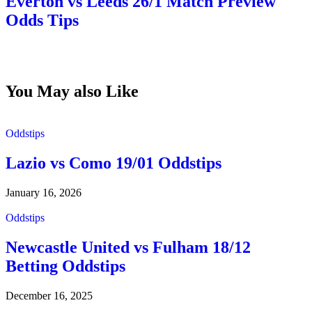
Everton vs Leeds 26/1 Match Preview
Odds Tips
You May also Like
Oddstips
Lazio vs Como 19/01 Oddstips
January 16, 2026
Oddstips
Newcastle United vs Fulham 18/12
Betting Oddstips
December 16, 2025