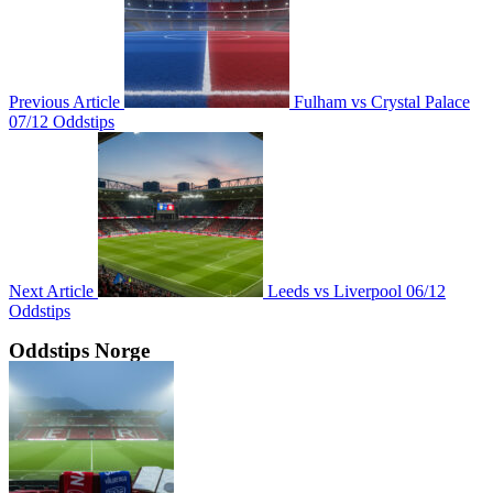
Previous Article
Fulham vs Crystal Palace
07/12 Oddstips
Next Article
Leeds vs Liverpool 06/12
Oddstips
Oddstips Norge