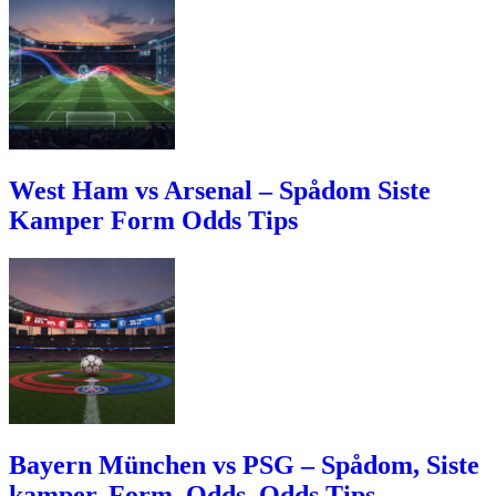
West Ham vs Arsenal – Spådom Siste
Kamper Form Odds Tips
Bayern München vs PSG – Spådom, Siste
kamper, Form, Odds, Odds Tips