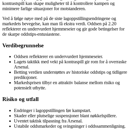
kontrastspill kan skape muligheter til å kontrollere kampen og
minimere farlige situasjoner for motstanderen.
Ved å følge nøye med på de siste lagoppstillingsendringene og
markedets bevegelse, kan man få ekstra verdi. Oddsen på 2.20
reflekterer en undervurdert hjemmeseier og gir gode betingelser for
de skarpe oddstips-entusiastene.
Verdibegrunnelse
Oddsen reflekterer en undervurdert hjemmeseier.
Lagets taktikk med vekt på kontraspill gir rom for å overraske
Arsenal.
Betting verdien understøttes av historiske oddstips og tidligere
prediksjoner.
Markedsprisen tilbyr en attraktiv balanse mellom risiko og
potensielt utbytte.
Risiko og utfall
Endringer i lagoppstillingen før kampstart.
Skader eller plutselige suspensjoner blant nøkkelspillere.
Uventet taktisk tilpasning fra Arsenal.
Ustabile oddsmarkeder og svingninger i oddssammenligning.