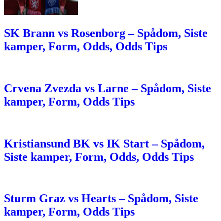
SK Brann vs Rosenborg – Spådom, Siste
kamper, Form, Odds, Odds Tips
Crvena Zvezda vs Larne – Spådom, Siste
kamper, Form, Odds Tips
Kristiansund BK vs IK Start – Spådom,
Siste kamper, Form, Odds, Odds Tips
Sturm Graz vs Hearts – Spådom, Siste
kamper, Form, Odds Tips