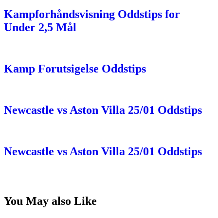
Kampforhåndsvisning Oddstips for
Under 2,5 Mål
Kamp Forutsigelse Oddstips
Newcastle vs Aston Villa 25/01 Oddstips
Newcastle vs Aston Villa 25/01 Oddstips
You May also Like