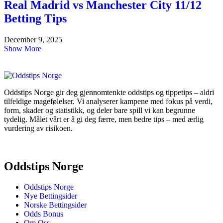
Real Madrid vs Manchester City 11/12
Betting Tips
December 9, 2025
Show More
Oddstips Norge gir deg gjennomtenkte oddstips og tippetips – aldri
tilfeldige magefølelser. Vi analyserer kampene med fokus på verdi,
form, skader og statistikk, og deler bare spill vi kan begrunne
tydelig. Målet vårt er å gi deg færre, men bedre tips – med ærlig
vurdering av risikoen.
Oddstips Norge
Oddstips Norge
Nye Bettingsider
Norske Bettingsider
Odds Bonus
Om Oss