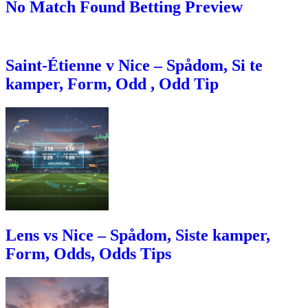
No Match Found Betting Preview
Saint-Étienne v Nice – Spådom, Si te
kamper, Form, Odd , Odd Tip
Lens vs Nice – Spådom, Siste kamper,
Form, Odds, Odds Tips