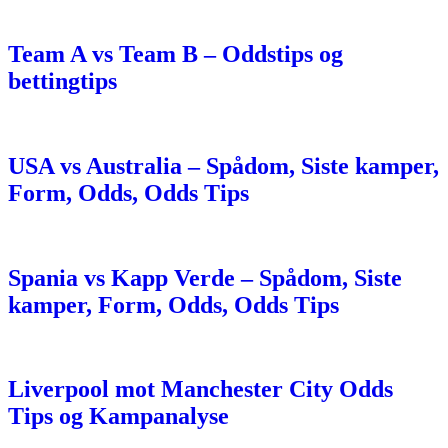
Team A vs Team B – Oddstips og
bettingtips
USA vs Australia – Spådom, Siste kamper,
Form, Odds, Odds Tips
Spania vs Kapp Verde – Spådom, Siste
kamper, Form, Odds, Odds Tips
Liverpool mot Manchester City Odds
Tips og Kampanalyse