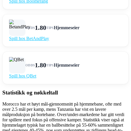
Spill hos Boomerang
1.80
Hjemmeseier
ODDS
TIPS
Spill hos BetAndPlay
1.80
Hjemmeseier
ODDS
TIPS
Spill hos QBet
Statistikk og nøkkeltall
Morocco har et høyt mål-gjennomsnitt på hjemmebane, ofte med
over 2.5 mål per kamp, mens Tanzania har vist en lavere
målproduksjon på bortebane. Over/under-markedene har gitt verdi
for spillere med fokus på offensive kamper. Statistikk viser også at
hjemmelaget typisk har en ballbesittelse på 55-60% sammenlignet
med gjestenes 40-45%, noe som understøttes av tidligere head-to-