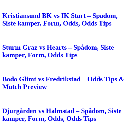
Kristiansund BK vs IK Start – Spådom,
Siste kamper, Form, Odds, Odds Tips
Sturm Graz vs Hearts – Spådom, Siste
kamper, Form, Odds Tips
Bodo Glimt vs Fredrikstad – Odds Tips &
Match Preview
Djurgården vs Halmstad – Spådom, Siste
kamper, Form, Odds, Odds Tips