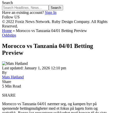
Search
Have an existing account?
Sign In
Follow US
© 2022 Foxiz News Network. Ruby Design Company. All Rights
Reserved.
Home
»
Morocco vs Tanzania 04/01 Betting Preview
Oddstips
Morocco vs Tanzania 04/01 Betting
Preview
Last updated: January 1, 2026 12:10 pm
By
Mats Høiland
Share
5 Min Read
SHARE
Morocco vs Tanzania 04/01 nærmer seg, og kampen byr på
spennende bettingmuligheter med et fokus på lagets form og
statistikk. Begge lag presenterer usikkerhet med hensyn til de siste