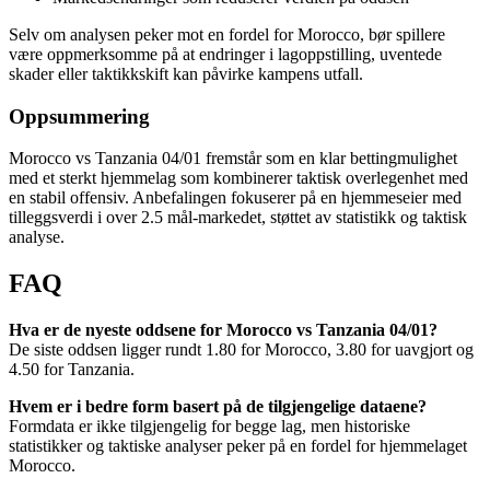
Selv om analysen peker mot en fordel for Morocco, bør spillere
være oppmerksomme på at endringer i lagoppstilling, uventede
skader eller taktikkskift kan påvirke kampens utfall.
Oppsummering
Morocco vs Tanzania 04/01 fremstår som en klar bettingmulighet
med et sterkt hjemmelag som kombinerer taktisk overlegenhet med
en stabil offensiv. Anbefalingen fokuserer på en hjemmeseier med
tilleggsverdi i over 2.5 mål-markedet, støttet av statistikk og taktisk
analyse.
FAQ
Hva er de nyeste oddsene for Morocco vs Tanzania 04/01?
De siste oddsen ligger rundt 1.80 for Morocco, 3.80 for uavgjort og
4.50 for Tanzania.
Hvem er i bedre form basert på de tilgjengelige dataene?
Formdata er ikke tilgjengelig for begge lag, men historiske
statistikker og taktiske analyser peker på en fordel for hjemmelaget
Morocco.