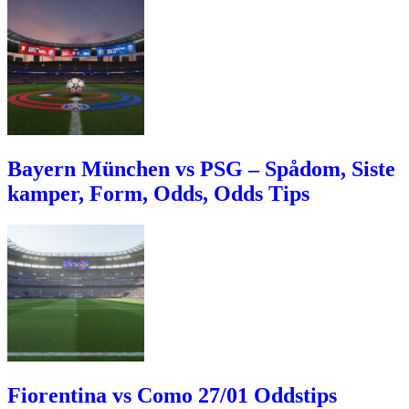
Bayern München vs PSG – Spådom, Siste
kamper, Form, Odds, Odds Tips
Fiorentina vs Como 27/01 Oddstips