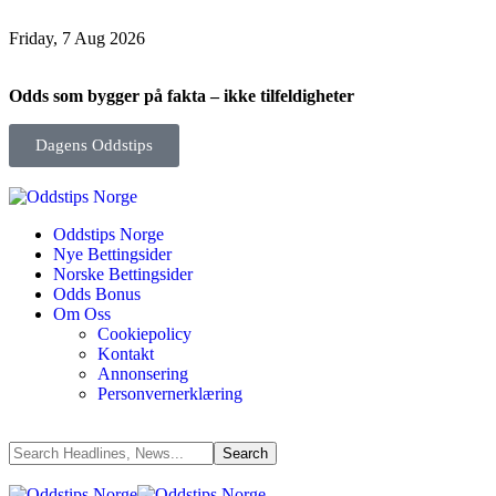
Friday, 7 Aug 2026
Odds som bygger på fakta – ikke tilfeldigheter
Dagens Oddstips
Oddstips Norge
Nye Bettingsider
Norske Bettingsider
Odds Bonus
Om Oss
Cookiepolicy
Kontakt
Annonsering
Personvernerklæring