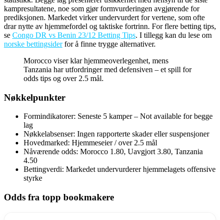
kampresultatene, noe som gjør formvurderingen avgjørende for
prediksjonen. Markedet virker undervurdert for vertene, som ofte
drar nytte av hjemmefordel og taktiske fortrinn. For flere betting tips,
se
Congo DR vs Benin 23/12 Betting Tips
. I tillegg kan du lese om
norske bettingsider
for å finne trygge alternativer.
Morocco viser klar hjemmeoverlegenhet, mens
Tanzania har utfordringer med defensiven – et spill for
odds tips og over 2.5 mål.
Nøkkelpunkter
Formindikatorer: Seneste 5 kamper – Not available for begge
lag
Nøkkelabsenser: Ingen rapporterte skader eller suspensjoner
Hovedmarked: Hjemmeseier / over 2.5 mål
Nåværende odds: Morocco 1.80, Uavgjort 3.80, Tanzania
4.50
Bettingverdi: Markedet undervurderer hjemmelagets offensive
styrke
Odds fra topp bookmakere