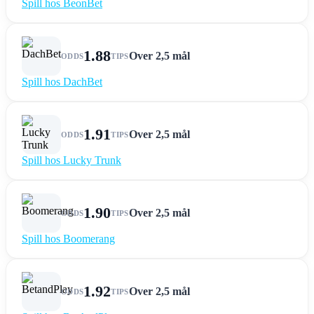
Spill hos BeonBet
1.88
Over 2,5 mål
ODDS
TIPS
Spill hos DachBet
1.91
Over 2,5 mål
ODDS
TIPS
Spill hos Lucky Trunk
1.90
Over 2,5 mål
ODDS
TIPS
Spill hos Boomerang
1.92
Over 2,5 mål
ODDS
TIPS