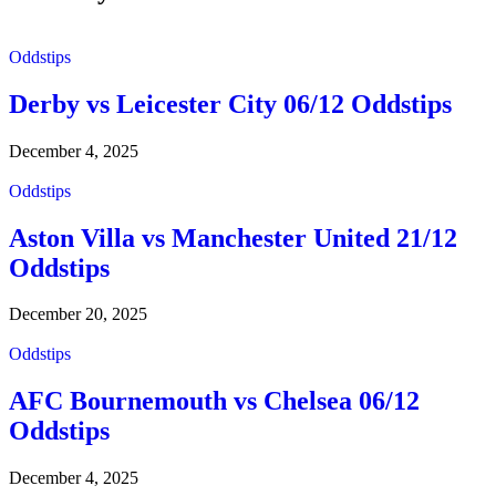
Oddstips
Derby vs Leicester City 06/12 Oddstips
December 4, 2025
Oddstips
Aston Villa vs Manchester United 21/12
Oddstips
December 20, 2025
Oddstips
AFC Bournemouth vs Chelsea 06/12
Oddstips
December 4, 2025