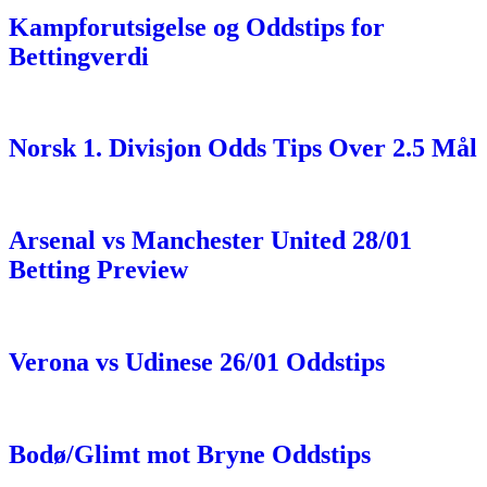
Kampforutsigelse og Oddstips for
Bettingverdi
Norsk 1. Divisjon Odds Tips Over 2.5 Mål
Arsenal vs Manchester United 28/01
Betting Preview
Verona vs Udinese 26/01 Oddstips
Bodø/Glimt mot Bryne Oddstips