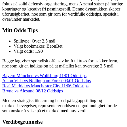
fokus på solid defensiv organisering, mens Arsenal satser på hurtige
kontringer og kreativt fri pasningsspill. Denne dynamikken skaper
uforutsigbarhet, noe som gir rom for verdifulle oddstips, spesielt i
over/under markedet.
Mitt Odds Tips
Spilltype: Over 2,5 mål
Valgt bookmaker: BeonBet
Valgt odds: 1.90
Begge lag viser sporadisk offensiv kraft til tross for usikker form,
noe som gir en indikasjon på at måltallet kan overstige 2,5 mål.
Bayern München vs Wolfsburg 11/01 Oddstips
Aston Villa vs Nottingham Forest 03/01 Oddstips
Real Madrid vs Manchester City 11/06 Oddstips
Bryne vs Ålesund 08/12 Oddstips
Med en strategisk tilnærming basert på lagoppstilling og
markedsbevegelser, representerer oddsen en god mulighet for de
som ønsker å satse på et marked med høy verdi.
Verdibegrunnelse