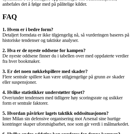
anbefales det å følge med på pålitelige kilder.
FAQ
1. Hvem er i bedre form?
Detaljert formdata er ikke tilgjengelig nå, så vurderingen baseres på
historiske tendenser og taktiske analyser.
2. Hva er de nyeste oddsene for kampen?
De nyeste oddsene finner du i tabellen over med oppdaterte verdier
fra hver bookmaker.
3. Er det noen nøkkelspillere med skader?
Flere sentrale spillere kan være utilgjengelige på grunn av skader
eller suspensjoner.
4. Hvilke statistikker understøtter tipset?
Over/under tendensen med tidligere høy scoringsrate og usikker
form er sentrale faktorer.
5. Hvordan påvirker lagets taktikk oddssituasjonen?
Inter Milan sin defensive organisering mot Arsenal sine hurtige
kontringer skaper uforutsigbarhet, noe som gir verdi i målmarkedet.