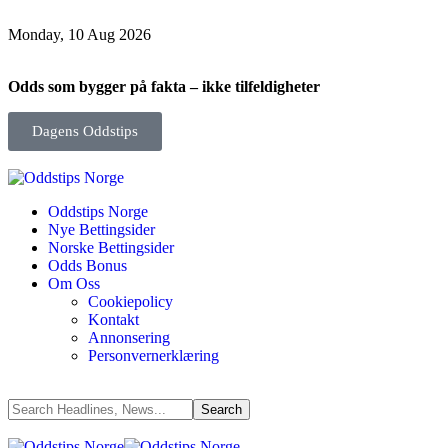
Monday, 10 Aug 2026
Odds som bygger på fakta – ikke tilfeldigheter
Dagens Oddstips
Oddstips Norge
Nye Bettingsider
Norske Bettingsider
Odds Bonus
Om Oss
Cookiepolicy
Kontakt
Annonsering
Personvernerklæring