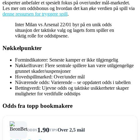
eksperter anbefaler et spesielt fokus på over/under mål-markedet.
Les mer om oddsbonus og hvordan det kan øke verdien på spill via
denne ressursen for tryggere spill
.
Inter Milan vs Arsenal 22/01 byr på en unik odds
situasjon der taktiske valg og lagets form spiller en
viktig rolle for oddstipsene.
Nøkkelpunkter
Formindikatorer: Seneste kamper er ikke tilgjengelig
Nøkkelfravær: Flere sentrale spillere kan være utilgjengelige
grunnet skader/suspensjoner
Hovedspillmarked: Over/under mål
Nåværende odds: Varierende – se oppdatert odds i tabellen
Bettingverdi: Ujevne odds og taktiske usikkerheter skaper
muligheter for verdifulle oddstips
Odds fra topp bookmakere
1.90
Over 2,5 mål
ODDS
TIPS