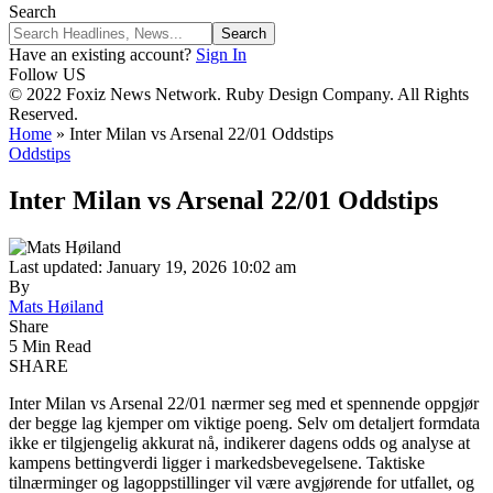
Search
Have an existing account?
Sign In
Follow US
© 2022 Foxiz News Network. Ruby Design Company. All Rights
Reserved.
Home
»
Inter Milan vs Arsenal 22/01 Oddstips
Oddstips
Inter Milan vs Arsenal 22/01 Oddstips
Last updated: January 19, 2026 10:02 am
By
Mats Høiland
Share
5 Min Read
SHARE
Inter Milan vs Arsenal 22/01 nærmer seg med et spennende oppgjør
der begge lag kjemper om viktige poeng. Selv om detaljert formdata
ikke er tilgjengelig akkurat nå, indikerer dagens odds og analyse at
kampens bettingverdi ligger i markedsbevegelsene. Taktiske
tilnærminger og lagoppstillinger vil være avgjørende for utfallet, og