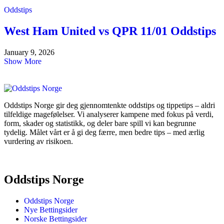
Oddstips
West Ham United vs QPR 11/01 Oddstips
January 9, 2026
Show More
Oddstips Norge gir deg gjennomtenkte oddstips og tippetips – aldri
tilfeldige magefølelser. Vi analyserer kampene med fokus på verdi,
form, skader og statistikk, og deler bare spill vi kan begrunne
tydelig. Målet vårt er å gi deg færre, men bedre tips – med ærlig
vurdering av risikoen.
Oddstips Norge
Oddstips Norge
Nye Bettingsider
Norske Bettingsider