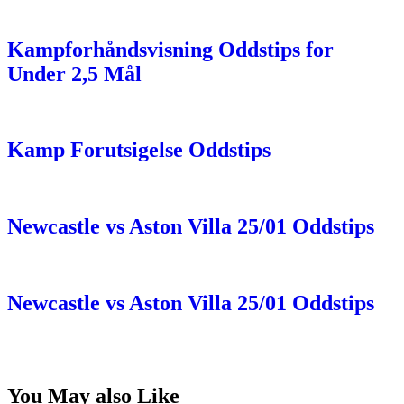
Kampforhåndsvisning Oddstips for
Under 2,5 Mål
Kamp Forutsigelse Oddstips
Newcastle vs Aston Villa 25/01 Oddstips
Newcastle vs Aston Villa 25/01 Oddstips
You May also Like