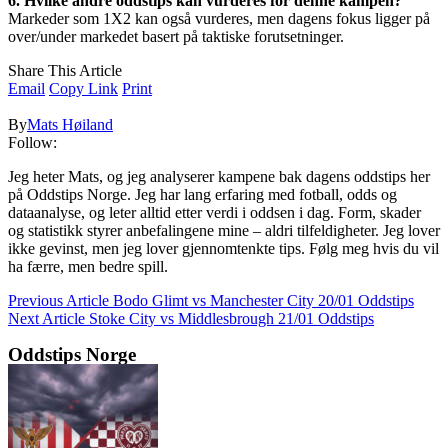
6. Hvilke andre oddstips kan vurderes for denne kampen?
Markeder som 1X2 kan også vurderes, men dagens fokus ligger på
over/under markedet basert på taktiske forutsetninger.
Share This Article
Email
Copy Link
Print
By
Mats Høiland
Follow:
Jeg heter Mats, og jeg analyserer kampene bak dagens oddstips her
på Oddstips Norge. Jeg har lang erfaring med fotball, odds og
dataanalyse, og leter alltid etter verdi i oddsen i dag. Form, skader
og statistikk styrer anbefalingene mine – aldri tilfeldigheter. Jeg lover
ikke gevinst, men jeg lover gjennomtenkte tips. Følg meg hvis du vil
ha færre, men bedre spill.
Previous Article
Bodo Glimt vs Manchester City 20/01 Oddstips
Next Article
Stoke City vs Middlesbrough 21/01 Oddstips
Oddstips Norge