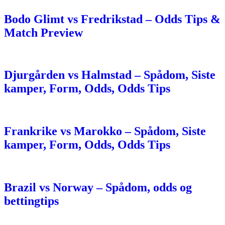
Bodo Glimt vs Fredrikstad – Odds Tips &
Match Preview
Djurgården vs Halmstad – Spådom, Siste
kamper, Form, Odds, Odds Tips
Frankrike vs Marokko – Spådom, Siste
kamper, Form, Odds, Odds Tips
Brazil vs Norway – Spådom, odds og
bettingtips