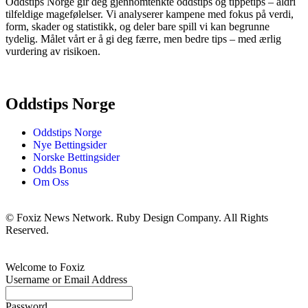
Oddstips Norge gir deg gjennomtenkte oddstips og tippetips – aldri
tilfeldige magefølelser. Vi analyserer kampene med fokus på verdi,
form, skader og statistikk, og deler bare spill vi kan begrunne
tydelig. Målet vårt er å gi deg færre, men bedre tips – med ærlig
vurdering av risikoen.
Oddstips Norge
Oddstips Norge
Nye Bettingsider
Norske Bettingsider
Odds Bonus
Om Oss
© Foxiz News Network. Ruby Design Company. All Rights
Reserved.
Welcome to Foxiz
Username or Email Address
Password