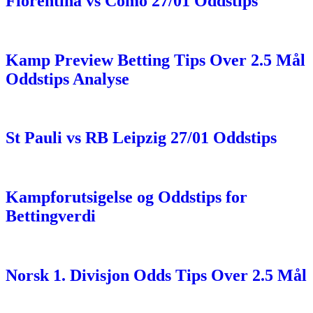
Fiorentina vs Como 27/01 Oddstips
Kamp Preview Betting Tips Over 2.5 Mål
Oddstips Analyse
St Pauli vs RB Leipzig 27/01 Oddstips
Kampforutsigelse og Oddstips for
Bettingverdi
Norsk 1. Divisjon Odds Tips Over 2.5 Mål