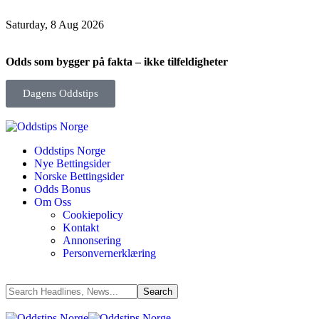
Saturday, 8 Aug 2026
Odds som bygger på fakta – ikke tilfeldigheter
Dagens Oddstips
Oddstips Norge
Nye Bettingsider
Norske Bettingsider
Odds Bonus
Om Oss
Cookiepolicy
Kontakt
Annonsering
Personvernerklæring