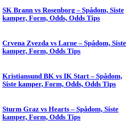
SK Brann vs Rosenborg – Spådom, Siste
kamper, Form, Odds, Odds Tips
Crvena Zvezda vs Larne – Spådom, Siste
kamper, Form, Odds Tips
Kristiansund BK vs IK Start – Spådom,
Siste kamper, Form, Odds, Odds Tips
Sturm Graz vs Hearts – Spådom, Siste
kamper, Form, Odds Tips