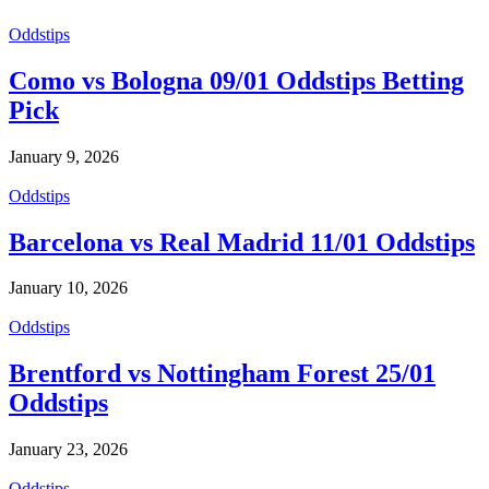
Oddstips
Como vs Bologna 09/01 Oddstips Betting
Pick
January 9, 2026
Oddstips
Barcelona vs Real Madrid 11/01 Oddstips
January 10, 2026
Oddstips
Brentford vs Nottingham Forest 25/01
Oddstips
January 23, 2026
Oddstips