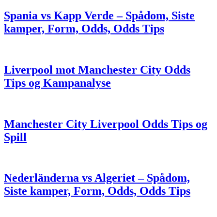
Spania vs Kapp Verde – Spådom, Siste
kamper, Form, Odds, Odds Tips
Liverpool mot Manchester City Odds
Tips og Kampanalyse
Manchester City Liverpool Odds Tips og
Spill
Nederländerna vs Algeriet – Spådom,
Siste kamper, Form, Odds, Odds Tips