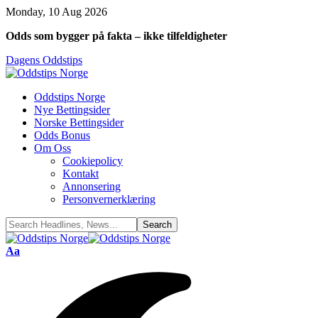
Monday, 10 Aug 2026
Odds som bygger på fakta – ikke tilfeldigheter
Dagens Oddstips
Oddstips Norge
Nye Bettingsider
Norske Bettingsider
Odds Bonus
Om Oss
Cookiepolicy
Kontakt
Annonsering
Personvernerklæring
Font
Aa
Resizer