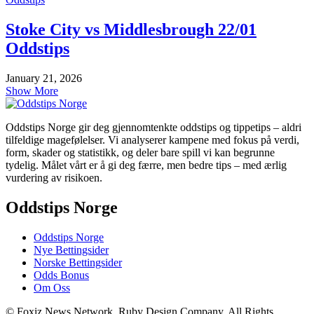
Stoke City vs Middlesbrough 22/01
Oddstips
January 21, 2026
Show More
Oddstips Norge gir deg gjennomtenkte oddstips og tippetips – aldri
tilfeldige magefølelser. Vi analyserer kampene med fokus på verdi,
form, skader og statistikk, og deler bare spill vi kan begrunne
tydelig. Målet vårt er å gi deg færre, men bedre tips – med ærlig
vurdering av risikoen.
Oddstips Norge
Oddstips Norge
Nye Bettingsider
Norske Bettingsider
Odds Bonus
Om Oss
© Foxiz News Network. Ruby Design Company. All Rights