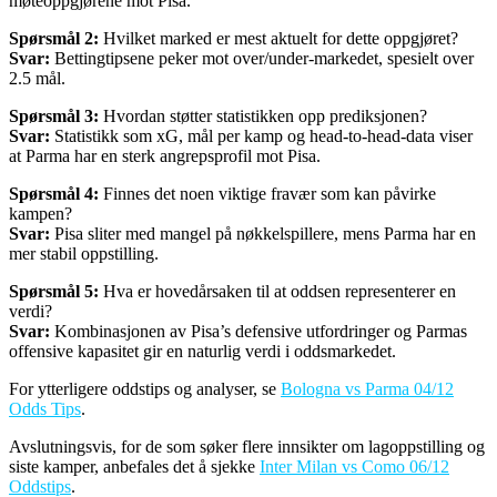
møteoppgjørene mot Pisa.
Spørsmål 2:
Hvilket marked er mest aktuelt for dette oppgjøret?
Svar:
Bettingtipsene peker mot over/under-markedet, spesielt over
2.5 mål.
Spørsmål 3:
Hvordan støtter statistikken opp prediksjonen?
Svar:
Statistikk som xG, mål per kamp og head-to-head-data viser
at Parma har en sterk angrepsprofil mot Pisa.
Spørsmål 4:
Finnes det noen viktige fravær som kan påvirke
kampen?
Svar:
Pisa sliter med mangel på nøkkelspillere, mens Parma har en
mer stabil oppstilling.
Spørsmål 5:
Hva er hovedårsaken til at oddsen representerer en
verdi?
Svar:
Kombinasjonen av Pisa’s defensive utfordringer og Parmas
offensive kapasitet gir en naturlig verdi i oddsmarkedet.
For ytterligere oddstips og analyser, se
Bologna vs Parma 04/12
Odds Tips
.
Avslutningsvis, for de som søker flere innsikter om lagoppstilling og
siste kamper, anbefales det å sjekke
Inter Milan vs Como 06/12
Oddstips
.