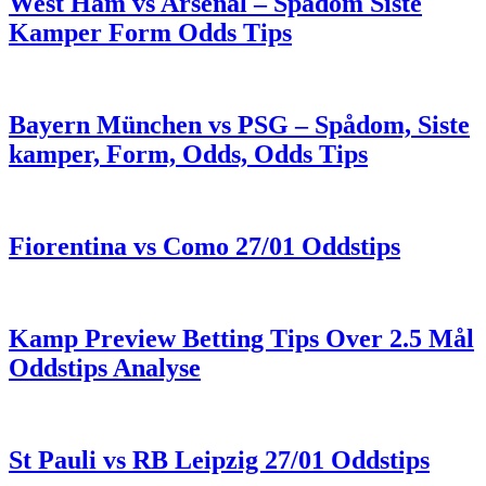
West Ham vs Arsenal – Spådom Siste
Kamper Form Odds Tips
Bayern München vs PSG – Spådom, Siste
kamper, Form, Odds, Odds Tips
Fiorentina vs Como 27/01 Oddstips
Kamp Preview Betting Tips Over 2.5 Mål
Oddstips Analyse
St Pauli vs RB Leipzig 27/01 Oddstips