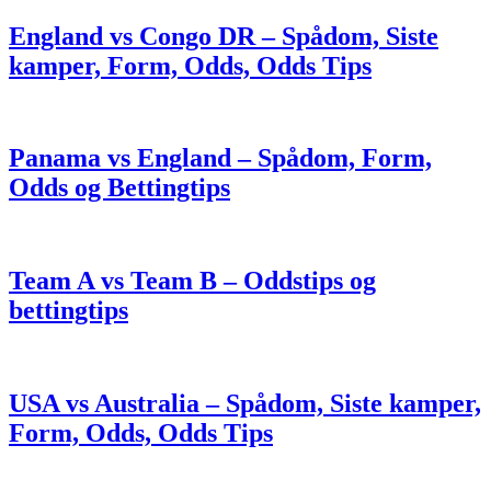
England vs Congo DR – Spådom, Siste
kamper, Form, Odds, Odds Tips
Panama vs England – Spådom, Form,
Odds og Bettingtips
Team A vs Team B – Oddstips og
bettingtips
USA vs Australia – Spådom, Siste kamper,
Form, Odds, Odds Tips