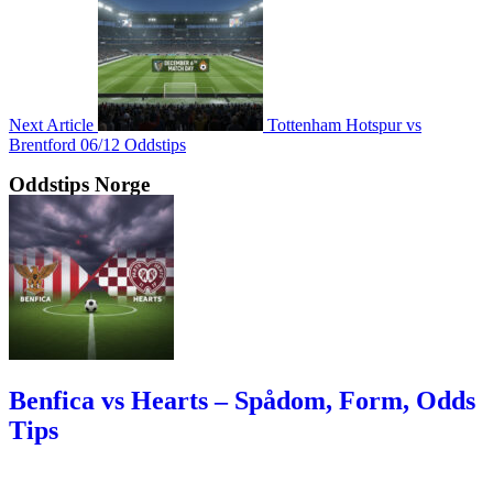
Next Article
Tottenham Hotspur vs
Brentford 06/12 Oddstips
Oddstips Norge
Benfica vs Hearts – Spådom, Form, Odds
Tips