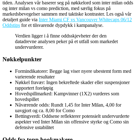
tiden. Analysen vår baserer seg på nøkkelord som inter milan odds
og inter milan vs como prediction, med særlig fokus på
markedsbevegelser sammen med taktiske kontraster. Les også vår
detaljert guide via
Inter Miami CF vs Vancouver Whitecaps 06/12
Oddstips
for et tilsvarende dypdykk i kampanalyse.
Verdien ligger i å finne oddsskjevheter der den
datadrevne analysen peker på et utfall som markedet
undervurderer.
Nøkkelpunkter
Formindikatorer: Begge lag viser nyere ubestemt form med
varierende resultater
Nøkkel fravær: Ingen bekreftede skader eller suspensjoner
rapportert foreløpig
Hovedspillmarked: Kampvinner (1X2) vurderes som
hovedspillet
Nåværende odds: Rundt 1,45 for Inter Milan, 4,00 for
uavgjort og ca. 8,00 for Como
Bettingverdi: Oddsene reflekterer potensielt undervurderte
aspekter ved Inter Milan sin offensive styrke og Como sin
defensive ustabilitet
Odds fra topp bookmakere