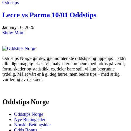
Oddstips
Lecce vs Parma 10/01 Oddstips
January 10, 2026
Show More
Oddstips Norge gir deg gjennomtenkte oddstips og tippetips – aldri
tilfeldige magefølelser. Vi analyserer kampene med fokus på verdi,
form, skader og statistikk, og deler bare spill vi kan begrunne
tydelig. Målet vårt er å gi deg færre, men bedre tips – med ærlig
vurdering av risikoen.
Oddstips Norge
Oddstips Norge
Nye Bettingsider
Norske Bettingsider
Odds Bonus