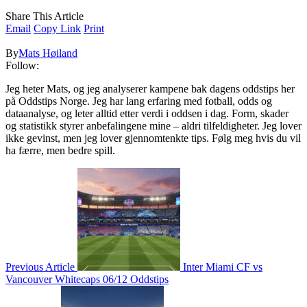
Share This Article
Email
Copy Link
Print
By
Mats Høiland
Follow:
Jeg heter Mats, og jeg analyserer kampene bak dagens oddstips her
på Oddstips Norge. Jeg har lang erfaring med fotball, odds og
dataanalyse, og leter alltid etter verdi i oddsen i dag. Form, skader
og statistikk styrer anbefalingene mine – aldri tilfeldigheter. Jeg lover
ikke gevinst, men jeg lover gjennomtenkte tips. Følg meg hvis du vil
ha færre, men bedre spill.
Previous Article
Inter Miami CF vs
Vancouver Whitecaps 06/12 Oddstips