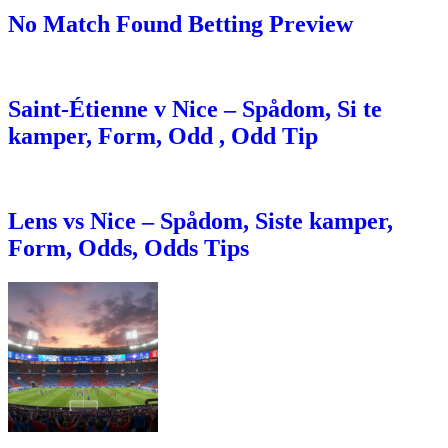
No Match Found Betting Preview
Saint-Étienne v Nice – Spådom, Si te
kamper, Form, Odd , Odd Tip
Lens vs Nice – Spådom, Siste kamper,
Form, Odds, Odds Tips