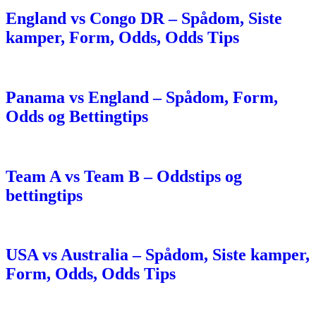
England vs Congo DR – Spådom, Siste
kamper, Form, Odds, Odds Tips
Panama vs England – Spådom, Form,
Odds og Bettingtips
Team A vs Team B – Oddstips og
bettingtips
USA vs Australia – Spådom, Siste kamper,
Form, Odds, Odds Tips