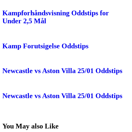
Kampforhåndsvisning Oddstips for
Under 2,5 Mål
Kamp Forutsigelse Oddstips
Newcastle vs Aston Villa 25/01 Oddstips
Newcastle vs Aston Villa 25/01 Oddstips
You May also Like