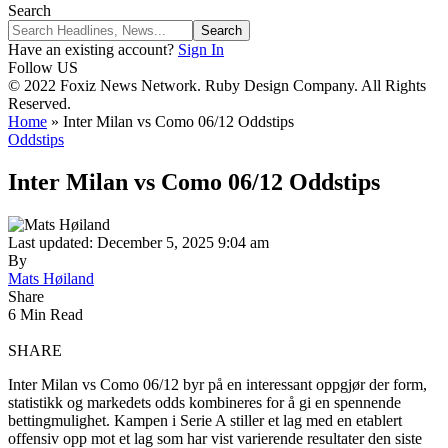
Search
Have an existing account?
Sign In
Follow US
© 2022 Foxiz News Network. Ruby Design Company. All Rights
Reserved.
Home
»
Inter Milan vs Como 06/12 Oddstips
Oddstips
Inter Milan vs Como 06/12 Oddstips
Last updated: December 5, 2025 9:04 am
By
Mats Høiland
Share
6 Min Read
SHARE
Inter Milan vs Como 06/12 byr på en interessant oppgjør der form,
statistikk og markedets odds kombineres for å gi en spennende
bettingmulighet. Kampen i Serie A stiller et lag med en etablert
offensiv opp mot et lag som har vist varierende resultater den siste