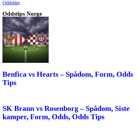
Oddstips
Oddstips Norge
Benfica vs Hearts – Spådom, Form, Odds
Tips
SK Brann vs Rosenborg – Spådom, Siste
kamper, Form, Odds, Odds Tips