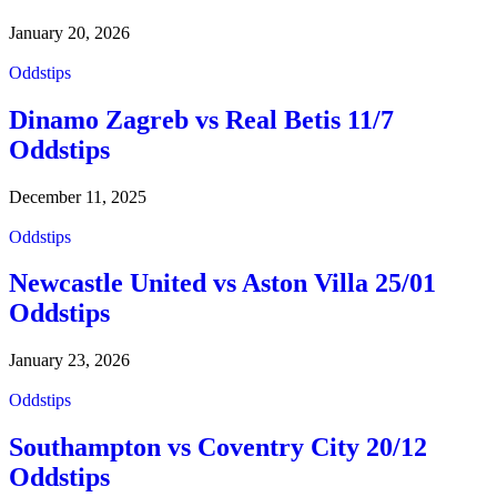
January 20, 2026
Oddstips
Dinamo Zagreb vs Real Betis 11/7
Oddstips
December 11, 2025
Oddstips
Newcastle United vs Aston Villa 25/01
Oddstips
January 23, 2026
Oddstips
Southampton vs Coventry City 20/12
Oddstips