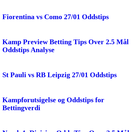
Fiorentina vs Como 27/01 Oddstips
Kamp Preview Betting Tips Over 2.5 Mål
Oddstips Analyse
St Pauli vs RB Leipzig 27/01 Oddstips
Kampforutsigelse og Oddstips for
Bettingverdi