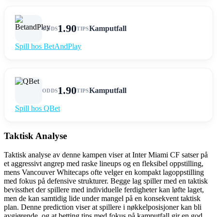
1.90
Kamputfall
ODDS
TIPS
Spill hos BetAndPlay
1.90
Kamputfall
ODDS
TIPS
Spill hos QBet
Taktisk Analyse
Taktisk analyse av denne kampen viser at Inter Miami CF satser på
et aggressivt angrep med raske lineups og en fleksibel oppstilling,
mens Vancouver Whitecaps ofte velger en kompakt lagoppstilling
med fokus på defensive strukturer. Begge lag spiller med en taktisk
bevissthet der spillere med individuelle ferdigheter kan løfte laget,
men de kan samtidig lide under mangel på en konsekvent taktisk
plan. Denne prediction viser at spillere i nøkkelposisjoner kan bli
avgjørende, og at betting tips med fokus på kamputfall gir en god