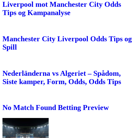
Liverpool mot Manchester City Odds
Tips og Kampanalyse
Manchester City Liverpool Odds Tips og
Spill
Nederländerna vs Algeriet – Spådom,
Siste kamper, Form, Odds, Odds Tips
No Match Found Betting Preview