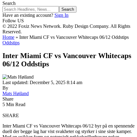
Search
Have an existing account?
Sign In
Follow US
© 2022 Foxiz News Network. Ruby Design Company. All Rights
Reserved.
Home
»
Inter Miami CF vs Vancouver Whitecaps 06/12 Oddstips
Oddstips
Inter Miami CF vs Vancouver Whitecaps
06/12 Oddstips
Last updated: December 5, 2025 8:14 am
By
Mats Høiland
Share
5 Min Read
SHARE
Inter Miami CF vs Vancouver Whitecaps 06/12 byr på en spennende
duell der begge lag har vist svakheter og styrker i sine siste kamper.
Med en usikker form og potensielt nøkkelspillerfravær peker