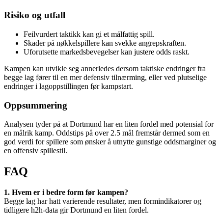
Risiko og utfall
Feilvurdert taktikk kan gi et målfattig spill.
Skader på nøkkelspillere kan svekke angrepskraften.
Uforutsette markedsbevegelser kan justere odds raskt.
Kampen kan utvikle seg annerledes dersom taktiske endringer fra
begge lag fører til en mer defensiv tilnærming, eller ved plutselige
endringer i lagoppstillingen før kampstart.
Oppsummering
Analysen tyder på at Dortmund har en liten fordel med potensial for
en målrik kamp. Oddstips på over 2.5 mål fremstår dermed som en
god verdi for spillere som ønsker å utnytte gunstige oddsmarginer og
en offensiv spillestil.
FAQ
1. Hvem er i bedre form før kampen?
Begge lag har hatt varierende resultater, men formindikatorer og
tidligere h2h-data gir Dortmund en liten fordel.