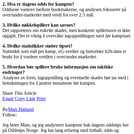
2. Hva er dagens odds for kampen?
Oddsene varierer mellom bookmakerne, og analysen fokuserer på
over/under-markedet med verdi for over 2.5 mål.
3. Hvilke nøkkelspillere kan savnes?
Det rapporteres om enkelte skader, men konkrete spillernavn er ikke
oppgitt. Det er viktig å overvåke lagoppstillingen nært før kampstart.
4. Hvilke statistikker støtter tipset?
Statistikk som mål per kamp, xG-verdier og historiske h2h-data er
brukt for å vurdere verdien i over/under-markedet.
5. Hvordan bør spillere bruke informasjon om taktiske
endringer?
Analyser av form, lagoppstilling og eventuelle skader bør tas med i
betraktningen for å justere innsatsene før kampen.
Share This Article
Email
Copy Link
Print
By
Mats Høiland
Follow:
Jeg heter Mats, og jeg analyserer kampene bak dagens oddstips her
på Oddstips Norge. Jeg har lang erfaring med fotball, odds og