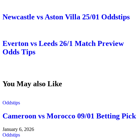
Newcastle vs Aston Villa 25/01 Oddstips
Everton vs Leeds 26/1 Match Preview
Odds Tips
You May also Like
Oddstips
Cameroon vs Morocco 09/01 Betting Pick
January 6, 2026
Oddstips