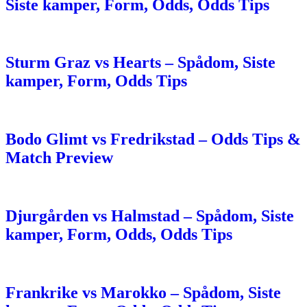
Siste kamper, Form, Odds, Odds Tips
Sturm Graz vs Hearts – Spådom, Siste
kamper, Form, Odds Tips
Bodo Glimt vs Fredrikstad – Odds Tips &
Match Preview
Djurgården vs Halmstad – Spådom, Siste
kamper, Form, Odds, Odds Tips
Frankrike vs Marokko – Spådom, Siste