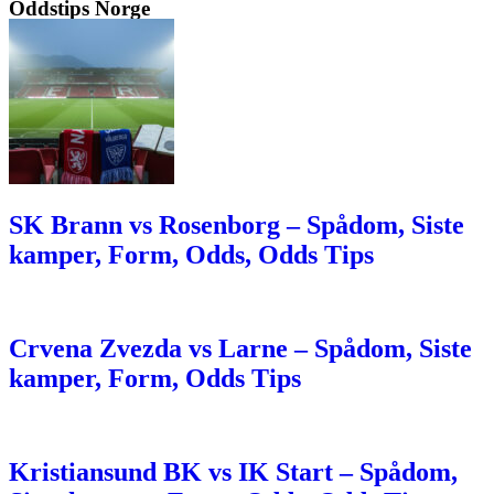
Oddstips Norge
SK Brann vs Rosenborg – Spådom, Siste
kamper, Form, Odds, Odds Tips
Crvena Zvezda vs Larne – Spådom, Siste
kamper, Form, Odds Tips
Kristiansund BK vs IK Start – Spådom,