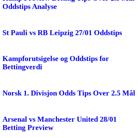
Oddstips Analyse
St Pauli vs RB Leipzig 27/01 Oddstips
Kampforutsigelse og Oddstips for
Bettingverdi
Norsk 1. Divisjon Odds Tips Over 2.5 Mål
Arsenal vs Manchester United 28/01
Betting Preview