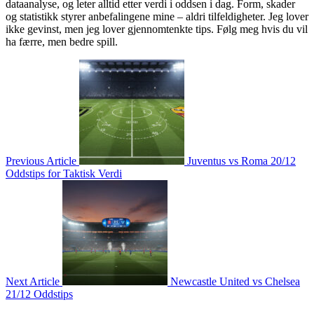
dataanalyse, og leter alltid etter verdi i oddsen i dag. Form, skader
og statistikk styrer anbefalingene mine – aldri tilfeldigheter. Jeg lover
ikke gevinst, men jeg lover gjennomtenkte tips. Følg meg hvis du vil
ha færre, men bedre spill.
Previous Article
Juventus vs Roma 20/12
Oddstips for Taktisk Verdi
Next Article
Newcastle United vs Chelsea
21/12 Oddstips