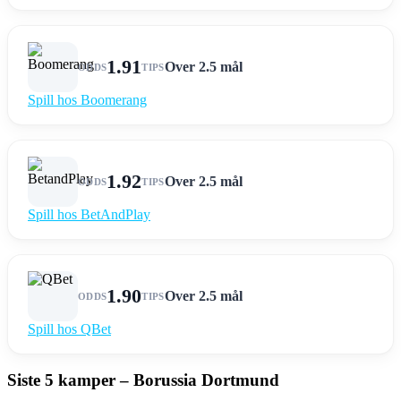
1.91
Over 2.5 mål
ODDS
TIPS
Spill hos Boomerang
1.92
Over 2.5 mål
ODDS
TIPS
Spill hos BetAndPlay
1.90
Over 2.5 mål
ODDS
TIPS
Spill hos QBet
Siste 5 kamper – Borussia Dortmund