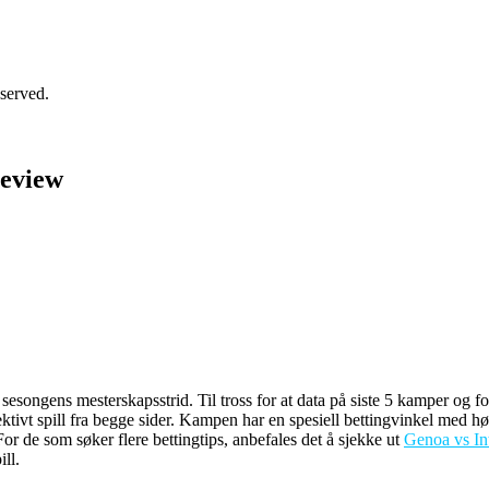
served.
review
ongens mesterskapsstrid. Til tross for at data på siste 5 kamper og f
effektivt spill fra begge sider. Kampen har en spesiell bettingvinkel med h
r de som søker flere bettingtips, anbefales det å sjekke ut
Genoa vs In
ill.