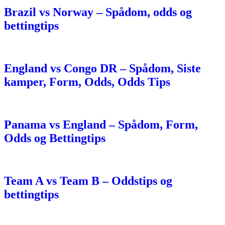
Brazil vs Norway – Spådom, odds og
bettingtips
England vs Congo DR – Spådom, Siste
kamper, Form, Odds, Odds Tips
Panama vs England – Spådom, Form,
Odds og Bettingtips
Team A vs Team B – Oddstips og
bettingtips