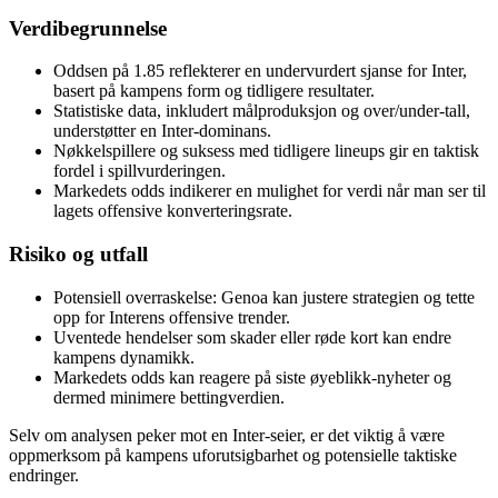
Verdibegrunnelse
Oddsen på 1.85 reflekterer en undervurdert sjanse for Inter,
basert på kampens form og tidligere resultater.
Statistiske data, inkludert målproduksjon og over/under-tall,
understøtter en Inter-dominans.
Nøkkelspillere og suksess med tidligere lineups gir en taktisk
fordel i spillvurderingen.
Markedets odds indikerer en mulighet for verdi når man ser til
lagets offensive konverteringsrate.
Risiko og utfall
Potensiell overraskelse: Genoa kan justere strategien og tette
opp for Interens offensive trender.
Uventede hendelser som skader eller røde kort kan endre
kampens dynamikk.
Markedets odds kan reagere på siste øyeblikk-nyheter og
dermed minimere bettingverdien.
Selv om analysen peker mot en Inter-seier, er det viktig å være
oppmerksom på kampens uforutsigbarhet og potensielle taktiske
endringer.