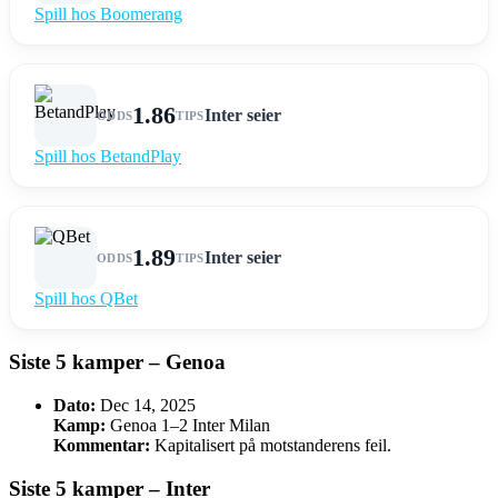
Spill hos Boomerang
1.86
Inter seier
ODDS
TIPS
Spill hos BetandPlay
1.89
Inter seier
ODDS
TIPS
Spill hos QBet
Siste 5 kamper – Genoa
Dato:
Dec 14, 2025
Kamp:
Genoa 1–2 Inter Milan
Kommentar:
Kapitalisert på motstanderens feil.
Siste 5 kamper – Inter