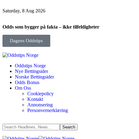
Saturday, 8 Aug 2026
Odds som bygger på fakta – ikke tilfeldigheter
Dagens Oddstips
Oddstips Norge
Nye Bettingsider
Norske Bettingsider
Odds Bonus
Om Oss
Cookiepolicy
Kontakt
Annonsering
Personvernerklæring