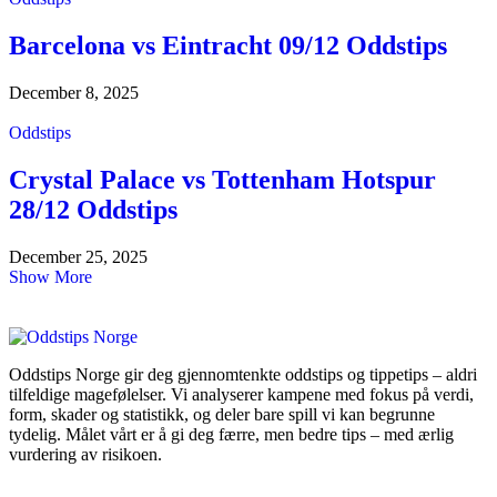
Barcelona vs Eintracht 09/12 Oddstips
December 8, 2025
Oddstips
Crystal Palace vs Tottenham Hotspur
28/12 Oddstips
December 25, 2025
Show More
Oddstips Norge gir deg gjennomtenkte oddstips og tippetips – aldri
tilfeldige magefølelser. Vi analyserer kampene med fokus på verdi,
form, skader og statistikk, og deler bare spill vi kan begrunne
tydelig. Målet vårt er å gi deg færre, men bedre tips – med ærlig
vurdering av risikoen.