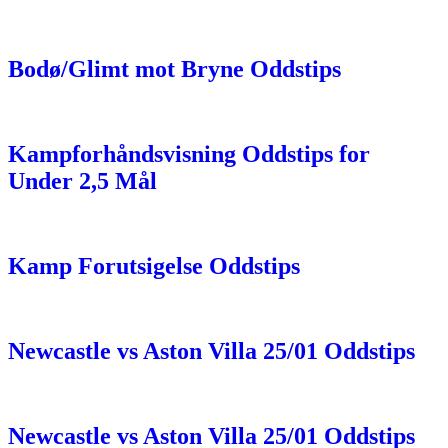
Bodø/Glimt mot Bryne Oddstips
Kampforhåndsvisning Oddstips for
Under 2,5 Mål
Kamp Forutsigelse Oddstips
Newcastle vs Aston Villa 25/01 Oddstips
Newcastle vs Aston Villa 25/01 Oddstips