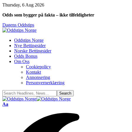
Thursday, 6 Aug 2026
Odds som bygger på fakta – ikke tilfeldigheter
Dagens Oddstips
Oddstips Norge
Nye Bettingsider
Norske Bettingsider
Odds Bonus
Om Oss
Cookiepolicy
Kontakt
Annonsering
Personvernerklæring
Font
Aa
Resizer