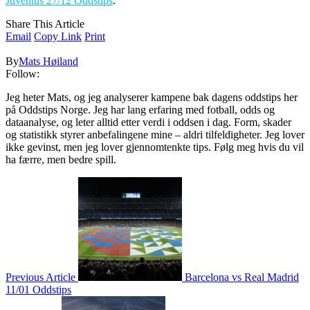
Juventus 27/12 Oddstips
.
Share This Article
Email
Copy Link
Print
By
Mats Høiland
Follow:
Jeg heter Mats, og jeg analyserer kampene bak dagens oddstips her
på Oddstips Norge. Jeg har lang erfaring med fotball, odds og
dataanalyse, og leter alltid etter verdi i oddsen i dag. Form, skader
og statistikk styrer anbefalingene mine – aldri tilfeldigheter. Jeg lover
ikke gevinst, men jeg lover gjennomtenkte tips. Følg meg hvis du vil
ha færre, men bedre spill.
Previous Article
Barcelona vs Real Madrid
11/01 Oddstips