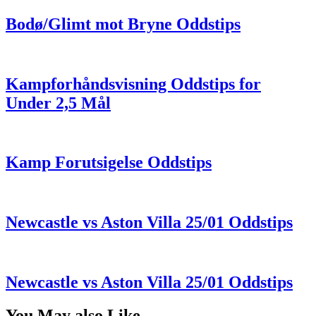
Bodø/Glimt mot Bryne Oddstips
Kampforhåndsvisning Oddstips for
Under 2,5 Mål
Kamp Forutsigelse Oddstips
Newcastle vs Aston Villa 25/01 Oddstips
Newcastle vs Aston Villa 25/01 Oddstips
You May also Like