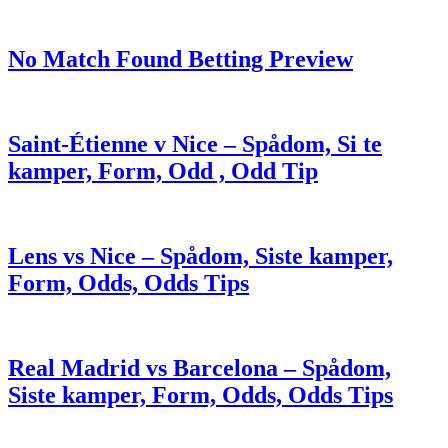
No Match Found Betting Preview
Saint-Étienne v Nice – Spådom, Si te
kamper, Form, Odd , Odd Tip
Lens vs Nice – Spådom, Siste kamper,
Form, Odds, Odds Tips
Real Madrid vs Barcelona – Spådom,
Siste kamper, Form, Odds, Odds Tips