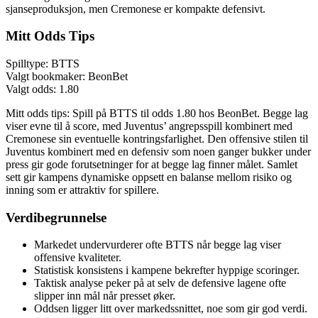
sjanseproduksjon, men Cremonese er kompakte defensivt.
Mitt Odds Tips
Spilltype: BTTS
Valgt bookmaker: BeonBet
Valgt odds: 1.80
Mitt odds tips: Spill på BTTS til odds 1.80 hos BeonBet. Begge lag
viser evne til å score, med Juventus’ angrepsspill kombinert med
Cremonese sin eventuelle kontringsfarlighet. Den offensive stilen til
Juventus kombinert med en defensiv som noen ganger bukker under
press gir gode forutsetninger for at begge lag finner målet. Samlet
sett gir kampens dynamiske oppsett en balanse mellom risiko og
inning som er attraktiv for spillere.
Verdibegrunnelse
Markedet undervurderer ofte BTTS når begge lag viser
offensive kvaliteter.
Statistisk konsistens i kampene bekrefter hyppige scoringer.
Taktisk analyse peker på at selv de defensive lagene ofte
slipper inn mål når presset øker.
Oddsen ligger litt over markedssnittet, noe som gir god verdi.