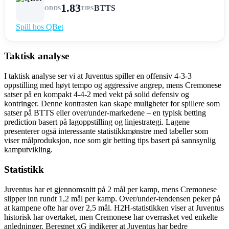
1.83
BTTS
ODDS
TIPS
Spill hos QBet
Taktisk analyse
I taktisk analyse ser vi at Juventus spiller en offensiv 4-3-3
oppstilling med høyt tempo og aggressive angrep, mens Cremonese
satser på en kompakt 4-4-2 med vekt på solid defensiv og
kontringer. Denne kontrasten kan skape muligheter for spillere som
satser på BTTS eller over/under-markedene – en typisk betting
prediction basert på lagoppstilling og linjestrategi. Lagene
presenterer også interessante statistikkmønstre med tabeller som
viser målproduksjon, noe som gir betting tips basert på sannsynlig
kamputvikling.
Statistikk
Juventus har et gjennomsnitt på 2 mål per kamp, mens Cremonese
slipper inn rundt 1,2 mål per kamp. Over/under-tendensen peker på
at kampene ofte har over 2,5 mål. H2H-statistikken viser at Juventus
historisk har overtaket, men Cremonese har overrasket ved enkelte
anledninger. Beregnet xG indikerer at Juventus har bedre