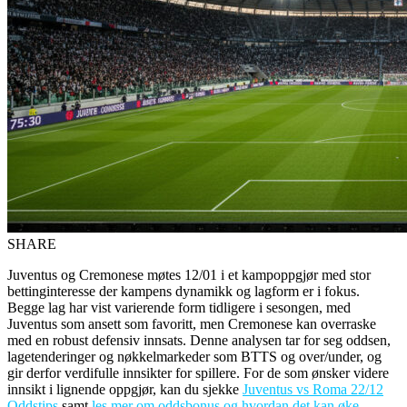
SHARE
Juventus og Cremonese møtes 12/01 i et kampoppgjør med stor
bettinginteresse der kampens dynamikk og lagform er i fokus.
Begge lag har vist varierende form tidligere i sesongen, med
Juventus som ansett som favoritt, men Cremonese kan overraske
med en robust defensiv innsats. Denne analysen tar for seg oddsen,
lagetenderinger og nøkkelmarkeder som BTTS og over/under, og
gir derfor verdifulle innsikter for spillere. For de som ønsker videre
innsikt i lignende oppgjør, kan du sjekke
Juventus vs Roma 22/12
Oddstips
samt
les mer om oddsbonus og hvordan det kan øke