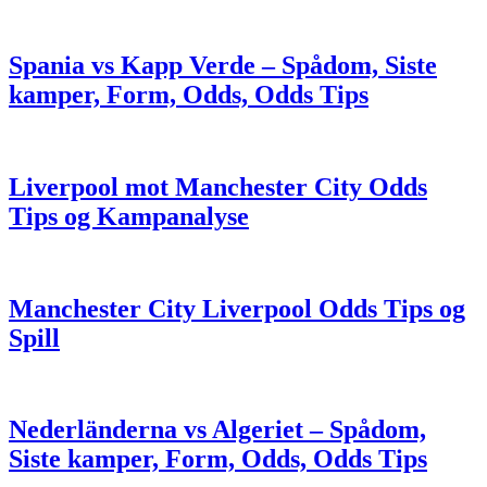
Spania vs Kapp Verde – Spådom, Siste
kamper, Form, Odds, Odds Tips
Liverpool mot Manchester City Odds
Tips og Kampanalyse
Manchester City Liverpool Odds Tips og
Spill
Nederländerna vs Algeriet – Spådom,
Siste kamper, Form, Odds, Odds Tips