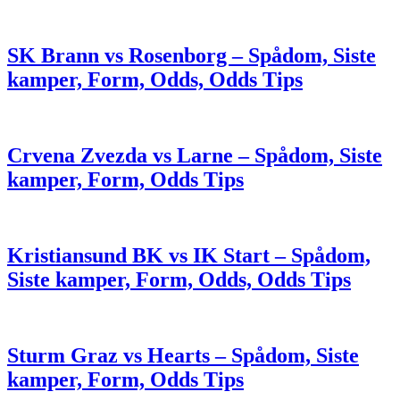
SK Brann vs Rosenborg – Spådom, Siste
kamper, Form, Odds, Odds Tips
Crvena Zvezda vs Larne – Spådom, Siste
kamper, Form, Odds Tips
Kristiansund BK vs IK Start – Spådom,
Siste kamper, Form, Odds, Odds Tips
Sturm Graz vs Hearts – Spådom, Siste
kamper, Form, Odds Tips