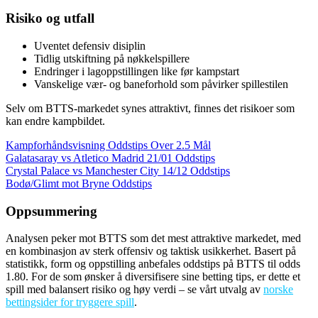
Risiko og utfall
Uventet defensiv disiplin
Tidlig utskiftning på nøkkelspillere
Endringer i lagoppstillingen like før kampstart
Vanskelige vær- og baneforhold som påvirker spillestilen
Selv om BTTS-markedet synes attraktivt, finnes det risikoer som
kan endre kampbildet.
Kampforhåndsvisning Oddstips Over 2.5 Mål
Galatasaray vs Atletico Madrid 21/01 Oddstips
Crystal Palace vs Manchester City 14/12 Oddstips
Bodø/Glimt mot Bryne Oddstips
Oppsummering
Analysen peker mot BTTS som det mest attraktive markedet, med
en kombinasjon av sterk offensiv og taktisk usikkerhet. Basert på
statistikk, form og oppstilling anbefales oddstips på BTTS til odds
1.80. For de som ønsker å diversifisere sine betting tips, er dette et
spill med balansert risiko og høy verdi – se vårt utvalg av
norske
bettingsider for tryggere spill
.