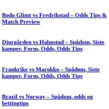
Bodo Glimt vs Fredrikstad – Odds Tips &
Match Preview
Djurgården vs Halmstad – Spådom, Siste
kamper, Form, Odds, Odds Tips
Frankrike vs Marokko – Spådom, Siste
kamper, Form, Odds, Odds Tips
Brazil vs Norway – Spådom, odds og
bettingtips