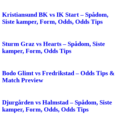
Kristiansund BK vs IK Start – Spådom,
Siste kamper, Form, Odds, Odds Tips
Sturm Graz vs Hearts – Spådom, Siste
kamper, Form, Odds Tips
Bodo Glimt vs Fredrikstad – Odds Tips &
Match Preview
Djurgården vs Halmstad – Spådom, Siste
kamper, Form, Odds, Odds Tips