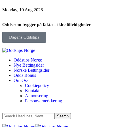
Monday, 10 Aug 2026
Odds som bygger på fakta – ikke tilfeldigheter
Dagens Oddstips
Oddstips Norge
Nye Bettingsider
Norske Bettingsider
Odds Bonus
Om Oss
Cookiepolicy
Kontakt
Annonsering
Personvernerklæring