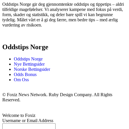
Oddstips Norge gir deg gjennomtenkte oddstips og tippetips – aldri
tilfeldige magefølelser. Vi analyserer kampene med fokus på verdi,
form, skader og statistikk, og deler bare spill vi kan begrunne
tydelig. Målet vårt er å gi deg færre, men bedre tips – med ærlig
vurdering av risikoen.
Oddstips Norge
Oddstips Norge
Nye Bettingsider
Norske Bettingsider
Odds Bonus
Om Oss
© Foxiz News Network. Ruby Design Company. All Rights
Reserved.
Welcome to Foxiz
Username or Email Address