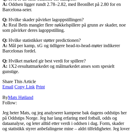
A:
Oddsen ligger rundt 2.78–2.82, med BeonBet på 2.80 for en
Barcelona-seier.
Q:
Hvilke skader påvirker lagoppstillingen?
A:
Real Betis mangler flere nøkkelspillere på grunn av skader, noe
som påvirker deres lagoppstilling.
Q:
Hvilke statistikker støtter predictionen?
A:
Mål per kamp, xG og tidligere head-to-head-møter indikerer
Barcelonas fordel.
Q:
Hvilket marked gir best verdi for spillere?
A:
1X2-resultatmarkedet og målmarkedet anses som spesielt
gunstige.
Share This Article
Email
Copy Link
Print
By
Mats Høiland
Follow:
Jeg heter Mats, og jeg analyserer kampene bak dagens oddstips her
på Oddstips Norge. Jeg har lang erfaring med fotball, odds og
dataanalyse, og leter alltid etter verdi i oddsen i dag. Form, skader
og statistikk styrer anbefalingene mine – aldri tilfeldigheter. Jeg lover