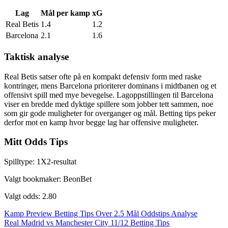
Lag
Mål per kamp
xG
Real Betis
1.4
1.2
Barcelona
2.1
1.6
Taktisk analyse
Real Betis satser ofte på en kompakt defensiv form med raske
kontringer, mens Barcelona prioriterer dominans i midtbanen og et
offensivt spill med mye bevegelse. Lagoppstillingen til Barcelona
viser en bredde med dyktige spillere som jobber tett sammen, noe
som gir gode muligheter for overganger og mål. Betting tips peker
derfor mot en kamp hvor begge lag har offensive muligheter.
Mitt Odds Tips
Spilltype: 1X2-resultat
Valgt bookmaker: BeonBet
Valgt odds: 2.80
Kamp Preview Betting Tips Over 2.5 Mål Oddstips Analyse
Real Madrid vs Manchester City 11/12 Betting Tips