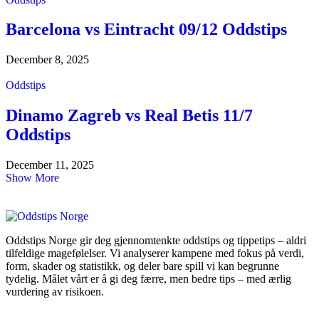
Barcelona vs Eintracht 09/12 Oddstips
December 8, 2025
Oddstips
Dinamo Zagreb vs Real Betis 11/7
Oddstips
December 11, 2025
Show More
Oddstips Norge gir deg gjennomtenkte oddstips og tippetips – aldri
tilfeldige magefølelser. Vi analyserer kampene med fokus på verdi,
form, skader og statistikk, og deler bare spill vi kan begrunne
tydelig. Målet vårt er å gi deg færre, men bedre tips – med ærlig
vurdering av risikoen.