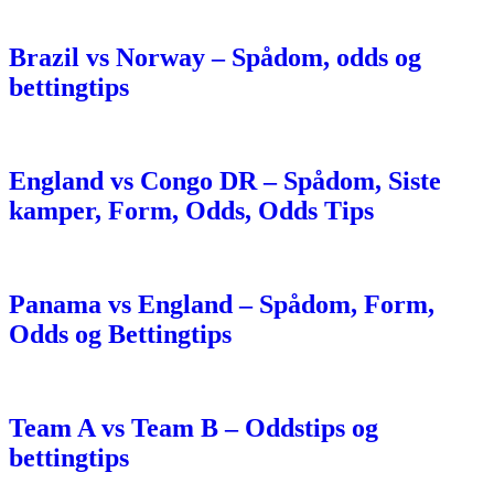
Brazil vs Norway – Spådom, odds og
bettingtips
England vs Congo DR – Spådom, Siste
kamper, Form, Odds, Odds Tips
Panama vs England – Spådom, Form,
Odds og Bettingtips
Team A vs Team B – Oddstips og
bettingtips