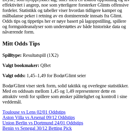
effektivitet i angrep, noe som ytterligere forsterker Glimts offensive
fordeler. Statistikk og tabeller viser hvordan tidligere kamper og
målbalanse peker i retning av en dominerende innsats fra Glimt.
Odds tips og tippetips her er nøye basert på lagoppstilling, spillere
og formguideanalyser som understøttes av både historiske data og
nåværende form.
Mitt Odds Tips
Spilltype:
Resultatspill (1X2)
Valgt bookmaker:
QBet
Valgt odds:
1,45–1,49 for Bodø/Glimt seier
Bodø/Glimt viser sterk form, solid taktikk og overlegne statistikker.
Med en oddssats mellom 1,45 og 1,49 representerer dette en
attraktiv verdi for spillere som ønsker pålitelighet og kontroll i sine
veddemål.
Toulouse vs Lens 02/01 Oddstips
Aston Villa vs Arsenal 09/12 Oddstips
Union Berlin vs Dortmund 24/01 Oddstips
Benin vs Senegal 30/12 Betting Pick