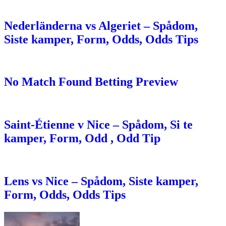
Nederländerna vs Algeriet – Spådom,
Siste kamper, Form, Odds, Odds Tips
No Match Found Betting Preview
Saint-Étienne v Nice – Spådom, Si te
kamper, Form, Odd , Odd Tip
Lens vs Nice – Spådom, Siste kamper,
Form, Odds, Odds Tips