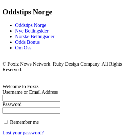
Oddstips Norge
Oddstips Norge
Nye Bettingsider
Norske Bettingsider
Odds Bonus
Om Oss
© Foxiz News Network. Ruby Design Company. All Rights
Reserved.
Welcome to Foxiz
Username or Email Address
Password
Remember me
Lost your password?