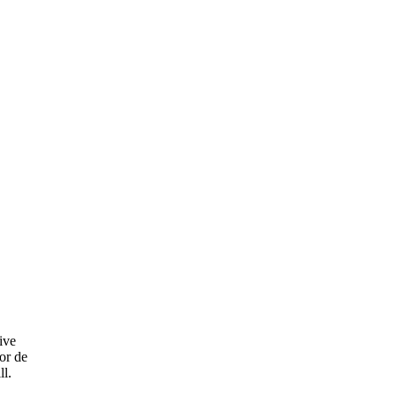
ive
or de
ll.