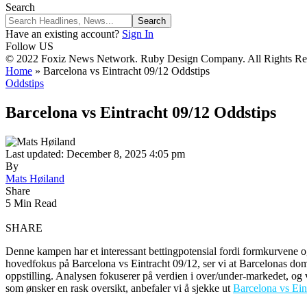
Search
Have an existing account?
Sign In
Follow US
© 2022 Foxiz News Network. Ruby Design Company. All Rights Re
Home
»
Barcelona vs Eintracht 09/12 Oddstips
Oddstips
Barcelona vs Eintracht 09/12 Oddstips
Last updated: December 8, 2025 4:05 pm
By
Mats Høiland
Share
5 Min Read
SHARE
Denne kampen har et interessant bettingpotensial fordi formkurvene 
hovedfokus på Barcelona vs Eintracht 09/12, ser vi at Barcelonas do
oppstilling. Analysen fokuserer på verdien i over/under-markedet, og 
som ønsker en rask oversikt, anbefaler vi å sjekke ut
Barcelona vs Ein