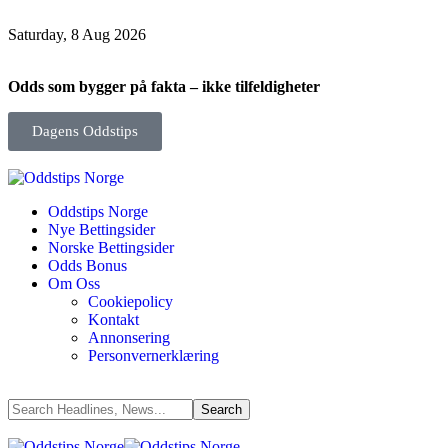
Saturday, 8 Aug 2026
Odds som bygger på fakta – ikke tilfeldigheter
Dagens Oddstips
Oddstips Norge
Nye Bettingsider
Norske Bettingsider
Odds Bonus
Om Oss
Cookiepolicy
Kontakt
Annonsering
Personvernerklæring