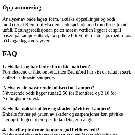
Oppsummering
Analyser av både lagets form, taktiske oppstillinger og odds
indikerer at Brentford viser en sterk spellinje med rom for et jevnt
utfall. Bettingprediksjonen peker mot at verdien ligger i et spill
basert på kampresultatet, og spillere bør vurdere oddstips med fokus
på begge lag sine styrker.
FAQ
1. Hvilket lag har bedre form før matchen?
Formdataene er ikke oppgitt, men Brentford har vist en relativt sterk
spillestil i de siste kampene.
2. Hva er de nåværende oddsen for kampen?
Nåværende odds ligger rundt 2,50 for Brentford og 3,10 for
Nottingham Forest.
3. Hvilke nøkkelspillere og skader påvirker kampen?
Enkelte fravær på grunn av skader og suspensjoner kan påvirke
lagoppstillingen, men spesifikke detaljer mangler.
4. Hvorfor gir denne kampen god bettingverdi?