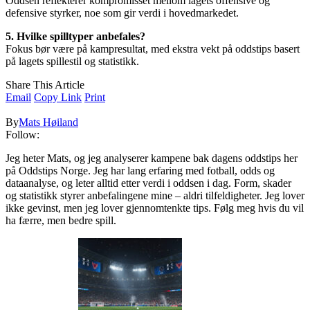
Oddsen reflekterer kompromisset mellom lagets offensive og
defensive styrker, noe som gir verdi i hovedmarkedet.
5. Hvilke spilltyper anbefales?
Fokus bør være på kampresultat, med ekstra vekt på oddstips basert
på lagets spillestil og statistikk.
Share This Article
Email
Copy Link
Print
By
Mats Høiland
Follow:
Jeg heter Mats, og jeg analyserer kampene bak dagens oddstips her
på Oddstips Norge. Jeg har lang erfaring med fotball, odds og
dataanalyse, og leter alltid etter verdi i oddsen i dag. Form, skader
og statistikk styrer anbefalingene mine – aldri tilfeldigheter. Jeg lover
ikke gevinst, men jeg lover gjennomtenkte tips. Følg meg hvis du vil
ha færre, men bedre spill.