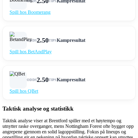
2.50
Kampresultat
ODDS
TIPS
Spill hos Boomerang
2.50
Kampresultat
ODDS
TIPS
Spill hos BetAndPlay
2.50
Kampresultat
ODDS
TIPS
Spill hos QBet
Taktisk analyse og statistikk
Taktisk analyse viser at Brentford spiller med et høytempo og
utnytter raske overganger, mens Nottingham Forest ofte bygger opp
angrepene gjennom en solid lagoppstilling. Fokus på lineups og
oppstilling gir en pekepinn på hvordan taktiske oppsett kan utnyttes.