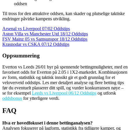
oddsen
Til tross for den attraktive oddsen, kan skader og plutselige taktiske
endringer påvirke kampens utvikling.
Arsenal vs Liverpool 07/02 Oddstips
Aston Villa vs Manchester Utd 18/12 Oddstips
FSV Mainz 05 vs Samsunspor 18/12 Oddstips
Krasnodar vs CSKA 07/12 Oddstips
Oppsummering
Everton vs Leeds 26/01 byr på spennende bettingmuligheter, med en
favorisert odds for Everton på 2.05 i 1X2-markedet. Kombinasjonen
av form, statistikk og taktisk innsikt gir et godt grunnlag for et
veloverveid oddstips. Les mer detaljert analyse og flere betting tips
før du eventuelt plasserer ditt spill, og vurder konkurransen nøye –
se for eksempel
Leeds vs Liverpool 06/12 Oddstips
og utforsk
oddsbonus
for ytterligere verdi.
FAQ
Hva er hovedfokuset i denne bettinganalysen?
Analysen fokuserer på lagform, statistikk fra tidligere kamper, og