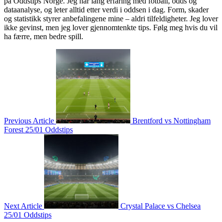
på Oddstips Norge. Jeg har lang erfaring med fotball, odds og
dataanalyse, og leter alltid etter verdi i oddsen i dag. Form, skader
og statistikk styrer anbefalingene mine – aldri tilfeldigheter. Jeg lover
ikke gevinst, men jeg lover gjennomtenkte tips. Følg meg hvis du vil
ha færre, men bedre spill.
Previous Article
Brentford vs Nottingham
Forest 25/01 Oddstips
Next Article
Crystal Palace vs Chelsea
25/01 Oddstips