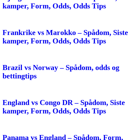
kamper, Form, Odds, Odds Tips
Frankrike vs Marokko – Spådom, Siste
kamper, Form, Odds, Odds Tips
Brazil vs Norway – Spådom, odds og
bettingtips
England vs Congo DR – Spådom, Siste
kamper, Form, Odds, Odds Tips
Panama vs England – Spådom, Form,