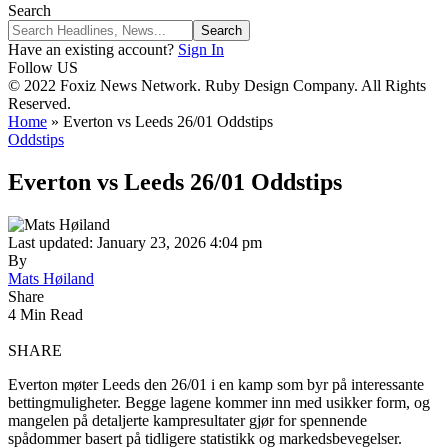
Search
Have an existing account?
Sign In
Follow US
© 2022 Foxiz News Network. Ruby Design Company. All Rights
Reserved.
Home
»
Everton vs Leeds 26/01 Oddstips
Oddstips
Everton vs Leeds 26/01 Oddstips
Last updated: January 23, 2026 4:04 pm
By
Mats Høiland
Share
4 Min Read
SHARE
Everton møter Leeds den 26/01 i en kamp som byr på interessante
bettingmuligheter. Begge lagene kommer inn med usikker form, og
mangelen på detaljerte kampresultater gjør for spennende
spådommer basert på tidligere statistikk og markedsbevegelser.