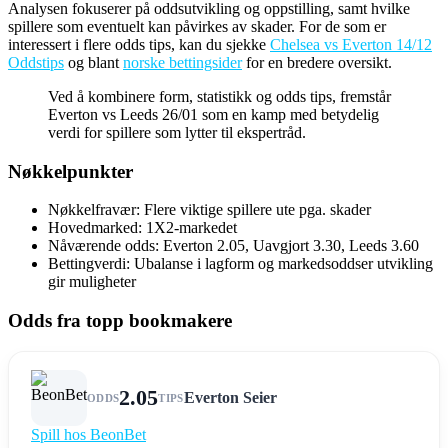
Analysen fokuserer på oddsutvikling og oppstilling, samt hvilke
spillere som eventuelt kan påvirkes av skader. For de som er
interessert i flere odds tips, kan du sjekke
Chelsea vs Everton 14/12
Oddstips
og blant
norske bettingsider
for en bredere oversikt.
Ved å kombinere form, statistikk og odds tips, fremstår
Everton vs Leeds 26/01 som en kamp med betydelig
verdi for spillere som lytter til ekspertråd.
Nøkkelpunkter
Nøkkelfravær: Flere viktige spillere ute pga. skader
Hovedmarked: 1X2-markedet
Nåværende odds: Everton 2.05, Uavgjort 3.30, Leeds 3.60
Bettingverdi: Ubalanse i lagform og markedsoddser utvikling
gir muligheter
Odds fra topp bookmakere
2.05
Everton Seier
ODDS
TIPS
Spill hos BeonBet