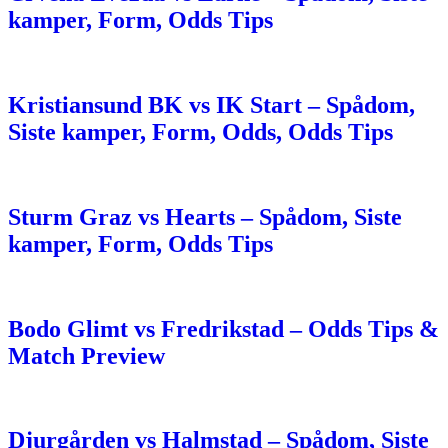
kamper, Form, Odds Tips
Kristiansund BK vs IK Start – Spådom,
Siste kamper, Form, Odds, Odds Tips
Sturm Graz vs Hearts – Spådom, Siste
kamper, Form, Odds Tips
Bodo Glimt vs Fredrikstad – Odds Tips &
Match Preview
Djurgården vs Halmstad – Spådom, Siste