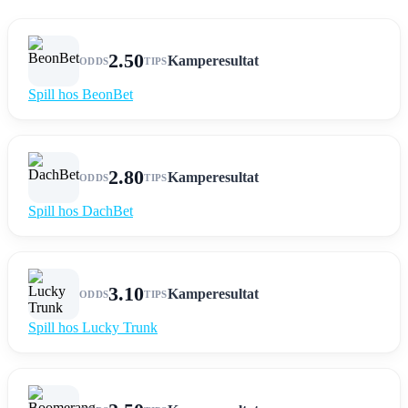
2.50
Kamperesultat
ODDS
TIPS
Spill hos BeonBet
2.80
Kamperesultat
ODDS
TIPS
Spill hos DachBet
3.10
Kamperesultat
ODDS
TIPS
Spill hos Lucky Trunk