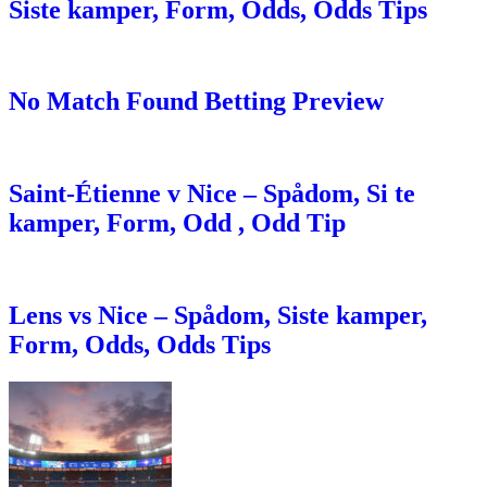
Siste kamper, Form, Odds, Odds Tips
No Match Found Betting Preview
Saint-Étienne v Nice – Spådom, Si te
kamper, Form, Odd , Odd Tip
Lens vs Nice – Spådom, Siste kamper,
Form, Odds, Odds Tips